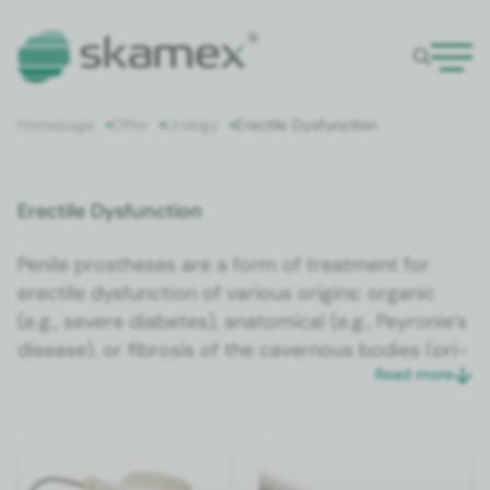
Home­page
Offer
Urol­o­gy
Erec­tile Dys­func­tion
Erectile Dysfunction
Penile pros­the­ses are a form of treat­ment for
erec­tile dys­func­tion of var­i­ous ori­gins: organ­ic
(e.g., severe dia­betes), anatom­i­cal (e.g., Pey­ronie’s
dis­ease), or fibro­sis of the cav­ernous bod­ies (pri­
Read more
apism, infec­tions), in cas­es where oth­er treat­
ment meth­ods, such as injec­tions into the cav­
ernous bod­ies of the penis, fail or can­not be used.
The hydraulic penile pros­the­sis is an effec­tive and