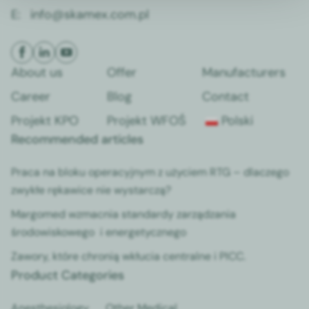
E:
info@skamex.com.pl
About us
Offer
Man­u­fac­tur­ers
Career
Blog
Con­tact
Pro­jekt KPO
Pro­jekt WFOŚ
Pol­s­ki
Recommended articles
Pra­ca na bloku oper­a­cyjnym z uży­ciem RTG – dlaczego
zwykłe rękaw­ice nie wystar­czą?
Mar­gomed wzmac­nia stan­dardy zarządza­nia
środowiskowego i ener­gety­cznego
Zawory, które chronią wkłu­cia cen­tralne i PICC.
Product Categories
Anes­the­si­ol­o­gy
Oth­er Med­ical