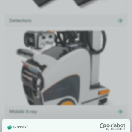
Detec­tors
Mobile X‑ray