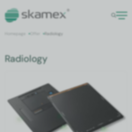
Home­page
Offer
Radi­ol­o­gy
Radiology