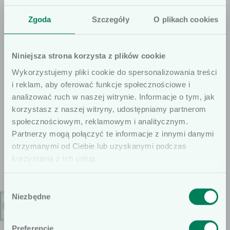
Zgoda
Szczegóły
O plikach cookies
Niniejsza strona korzysta z plików cookie
Wykorzystujemy pliki cookie do spersonalizowania treści
i reklam, aby oferować funkcje społecznościowe i
analizować ruch w naszej witrynie. Informacje o tym, jak
korzystasz z naszej witryny, udostępniamy partnerom
społecznościowym, reklamowym i analitycznym.
Dig­i­tal X‑ray Rooms
Szanowni użytkown­i­cy
Partnerzy mogą połączyć te informacje z innymi danymi
otrzymanymi od Ciebie lub uzyskanymi podczas
Infor­mu­je­my, że prezen­towane artykuły
korzystania z ich usług.
na naszej stron­ie inter­ne­towej są
dedykowane wyłącznie dla osób pro­
Wybór
fesjon­al­nie związanych z dziedz­iną
Niezbędne
zgody
Kategorie
wyrobów medy­cznych. W szczegól­noś­
ci, kieru­je­my ofer­tę do osób wykonu­ją­
Preferencje