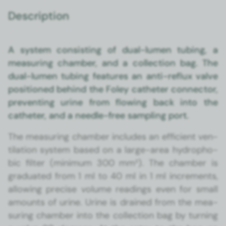
Description
A sys­tem con­sist­ing of dual-lumen tub­ing, a
mea­sur­ing cham­ber, and a col­lec­tion bag. The
dual-lumen tub­ing fea­tures an anti-reflux valve
posi­tioned behind the Foley catheter con­nec­tor,
pre­vent­ing urine from flow­ing back into the
catheter, and a nee­dle-free sam­pling port.
The mea­sur­ing cham­ber includes an effi­cient ven­
ti­la­tion sys­tem based on a large-area hydropho­
bic fil­ter (min­i­mum 300 mm²). The cham­ber is
grad­u­at­ed from 1 ml to 40 ml in 1 ml incre­ments,
allow­ing pre­cise vol­ume read­ings even for small
amounts of urine. Urine is drained from the mea­
sur­ing cham­ber into the col­lec­tion bag by turn­ing