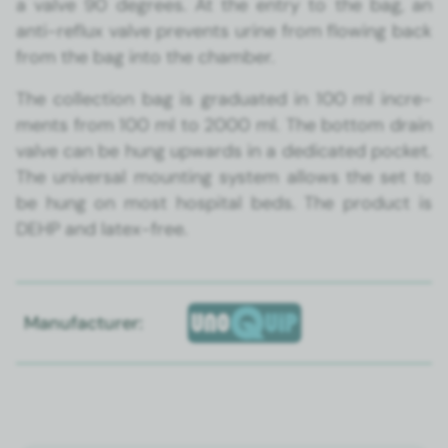
a valve 90 degrees. At the entry to the bag, an
anti-reflux valve pre­vents urine from flow­ing back
from the bag into the cham­ber.
The col­lec­tion bag is grad­u­at­ed in 100 ml incre­
ments from 100 ml to 2000 ml. The bot­tom drain
valve can be hung upwards in a ded­i­cat­ed pock­et.
The uni­ver­sal mount­ing sys­tem allows the set to
be hung on most hos­pi­tal beds. The prod­uct is
DEHP and latex-free.
Man­u­fac­tur­er: