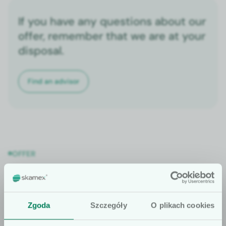
If you have any questions about our
offer, remember that we are at your
disposal.
Find an advi­sor
OFFER
Also check
Zgoda
Szczegóły
O plikach cookies