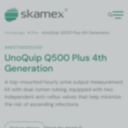
Home­page
Offer
Uno­Quip Q500 Plus 4th Gen­er­a­tion
ANES­THE­SI­OL­O­GY
UnoQuip Q500 Plus 4th
Generation
A top-mount­ed hourly urine out­put mea­sure­ment
kit with dual-lumen tub­ing, equipped with two
inde­pen­dent anti-reflux valves that help min­i­mize
the risk of ascend­ing infec­tions.
Check the details