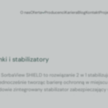
O nas
Oferta
Producenci
Kariera
Blog
Kontakt
Proj
ki i stabilizatory
i
Sor­baView
SHIELD to rozwiązanie 2 w 1 sta­bi­lizu­
jed­nocześnie tworząc bari­erę ochron­ną w miejs­c
dowie zin­te­growany sta­bi­liza­tor zabez­piecza­ją­
 wzrokową miejs­ca dostępu naczyniowego, zin­te­g
trunk­ów
Sor­baView
SHIELD posi­a­da dodatkowy ele­