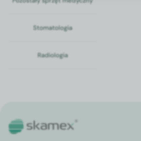
Pozostały sprzęt medyczny
cewnikami
Stomatologia
Radiologia