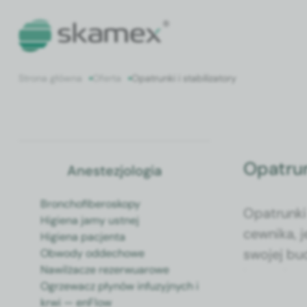
Strona główna
Oferta
Opatrunki i stabilizatory
Opatrun
Anestezjologia
Bronchofiberoskopy
Opa­trun­k
Higiena jamy ustnej
cewni­ka, 
Higiena pacjenta
swo­jej bu
Obwody oddechowe
Nawilżacze rezerwuarowe
kon­trolę
Ogrzewacz płynów infuzyjnych i
Linia opa­
krwi — enFlow