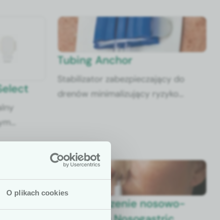
ież opa­trun­ki bez zin­te­growanego sta­bi­liza­
.
Tubing Anchor
Stabilizator zabezpieczający do
Select
drenów minimalizujący ryzyko
alny
skręcania i plątania się drenów,
tym
dostępny z 2 lub 7 slotami na dreny.
iającym
oraz z
iczyny.
O plikach cookies
nika
Zabezpieczenie nosowo-
 są dedykowane
żołądkowe Nosogastric