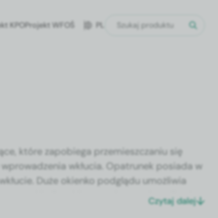
ekt KPO
Projekt WFOŚ
PL
jące, które zapo­b­ie­ga przemieszcza­niu się
u wprowadzenia wkłu­cia. Opa­trunek posi­a­da w
cy wkłu­cie. Duże okienko podglą­du umożli­wia
rowana wkład­ka chłon­na odprowadza wilgoć.
Czytaj dalej
ment – „spo­den­ki” zapew­ni­a­ją­cy jeszcze