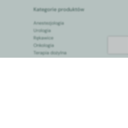
Kategorie produktów
Anestezjologia
Urologia
Rękawice
Onkologia
Terapia dożylna
Stomatologia
ykłe
Pozostały sprzęt
medyczny
Radiologia
go i