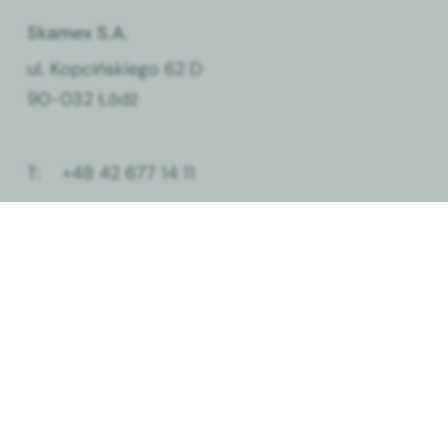
Skamex S.A.
ul. Kopcińskiego 62 D
90-032 Łódź
T:
+48 42 677 14 11
E:
info@skamex.com.pl