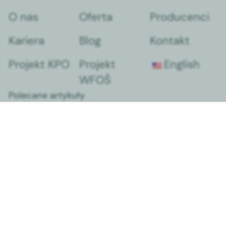
O nas
Oferta
Producenci
Kariera
Blog
Kontakt
Projekt KPO
Projekt
English
WFOŚ
Polecane artykuły
Praca na bloku operacyjnym z użyciem RTG – dlaczego zw
rękawice nie wystarczą?
Margomed wzmacnia standardy zarządzania środowiskowe
energetycznego
Zawory, które chronią wkłucia centralne i PICC.