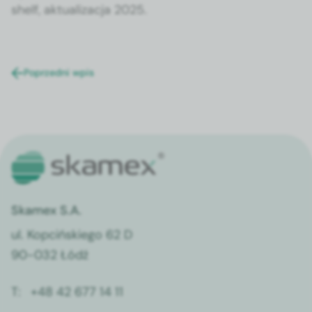
shelf, aktu­al­iza­c­ja 2025.
Poprzedni wpis
Skamex S.A.
ul. Kopcińskiego 62 D
90-032 Łódź
T:
+48 42 677 14 11