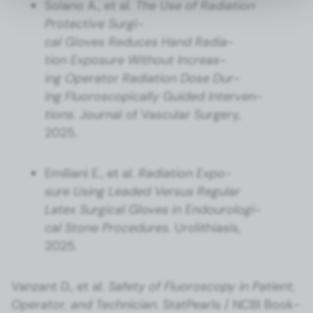
Solano A., et al.
The Use of Radi­a­tion
Pro­tec­tive Sur­gi­
cal Gloves Reduces Hand Radi­a­
tion Expo­sure With­out Increas­
ing Oper­a­tor Radi­a­tion Dose Dur­
ing Flu­o­ro­scop­i­cal­ly Guid­ed Inter­ven­
tions
. Jour­nal of Vas­cu­lar Surgery,
2025.
Emil­iani E., et al.
Radi­a­tion Expo­
sure Using Lead­ed Ver­sus Reg­u­lar
Latex Sur­gi­cal Gloves in Endouro­log­i­
cal Stone Pro­ce­dures
. Urolithi­a­sis,
2025.
Van­zant D., et al.
Safe­ty of Flu­o­roscopy in Patient,
Oper­a­tor, and Tech­ni­cian
. Stat­Pearls / NCBI Book­