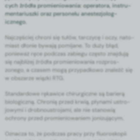
cych źródła promieniowa­nia: oper­a­to­ra, instru­
men­tar­iusz­ki oraz per­son­elu anestezjo­log­
icznego.
Najczęś­ciej chroni się tułów, tar­czy­cę i oczy, nato­
mi­ast dłonie bywa­ją pomi­jane. To duży błąd,
ponieważ ręce pod­czas zabiegu częs­to zna­j­du­ją
się najbliżej źródła promieniowa­nia rozpros­
zonego, a cza­sem mogą przy­pad­kowo znaleźć się
w obszarze wiąz­ki RTG.
Stan­dar­d­owe rękaw­ice chirur­giczne są bari­erą
bio­log­iczną. Chronią przed krwią, pły­na­mi ustro­
jowy­mi i drob­nous­tro­ja­mi, ale nie stanow­ią
ochrony przed promieniowaniem jonizu­ją­cym.
Oznacza to, że pod­czas pra­cy przy flu­o­roskopii