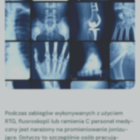
Pod­czas zabiegów wykony­wanych z uży­ciem
RTG, flu­o­roskopii lub ramienia C per­son­el medy­
czny jest narażony na promieniowanie jonizu­
jące. Doty­czy to szczegól­nie osób pracu­ją­