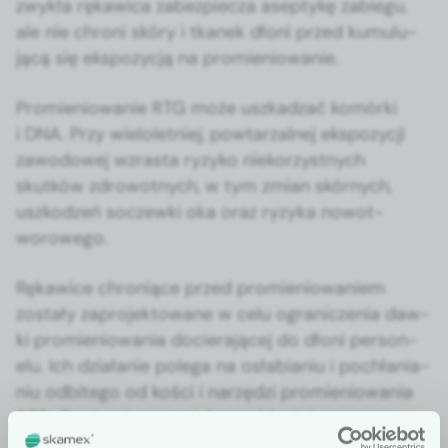
zwykła rękaw­ica zabez­piecza asep­tykę zabiegu,
ale nie chroni skóry i tkanek dłoni przed kumu­lu­
jącą się ekspozy­cją na promieniowanie.
Promieniowanie RTG może uszkadzać komór­ki
i DNA. Przy wielo­let­niej, pow­tarzal­nej ekspozy­cji
zawodowej wzras­ta ryzyko nieko­rzyst­nych
skutków zdrowot­nych, w tym zmi­an skórnych,
uszkodzeń soczew­ki oka oraz ryzy­ka nowot­
worowego.
Rękaw­ice chroniące przed promieniowaniem
zostały zapro­jek­towane w celu ograniczenia daw­
ki promieniowa­nia docier­a­jącej do dłoni per­son­
elu. Ich dzi­ałanie pole­ga na osłabi­a­n­iu i pochła­ni­a­
n­iu odbitego od koś­ci i narzędzi promieniowa­nia
RTG. Zaw­ier­a­ją mate­ri­ały pochła­ni­a­jące
promieniowanie, np. wol­fram, biz­mut lub inne