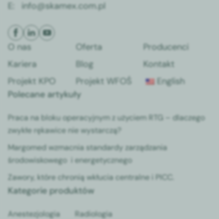
E:
info@skamex.com.pl
O nas
Oferta
Producenci
Kariera
Blog
Kontakt
Projekt KPO
Projekt WFOŚ
English
Polecane artykuły
Praca na bloku operacyjnym z użyciem RTG – dlaczego
zwykłe rękawice nie wystarczą?
Margomed wzmacnia standardy zarządzania
środowiskowego i energetycznego
Zawory, które chronią wkłucia centralne i PICC.
Kategorie produktów
Anestezjologia
Radiologia