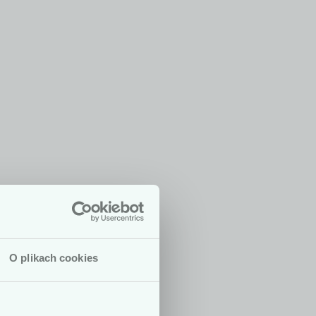
O plikach cookies
 są dedykowane
dycznych. W