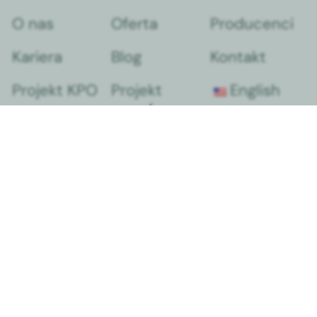
O nas
Oferta
Producenci
Kariera
Blog
Kontakt
Projekt KPO
Projekt
English
WFOŚ
Polecane artykuły
Praca na bloku operacyjnym z użyciem RTG – dlaczego zw
rękawice nie wystarczą?
Margomed wzmacnia standardy zarządzania środowiskowe
energetycznego
Zawory, które chronią wkłucia centralne i PICC.