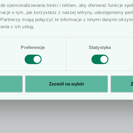
Unikalna dźwignia
do spersonalizowania treści i reklam, aby oferować funkcje sp
ierujemy ofertę do osób wykonujących zawód medycz
tanowi zabezpieczenie
ormacje o tym, jak korzystasz z naszej witryny, udostępniamy p
medycznymi oraz ich pracowników i współpracowników
nowaniem nagłośni, rampa
Partnerzy mogą połączyć te informacje z innymi danymi otrzym
czone na naszej stronie nie stanowią porad medycznyc
ntubacyjnej ułatwia proces
nia z ich usług.
ą posiadać komunikaty reklamowe. Prosimy o potwierd
rzez maskę. W ofercie
ą maski bez kanału
Preferencje
Statystyka
go oraz z podwójnym
strycznym, z mankietem
m ręcznie oraz z
 samouszczelniającym
Zezwól na wybór
Z