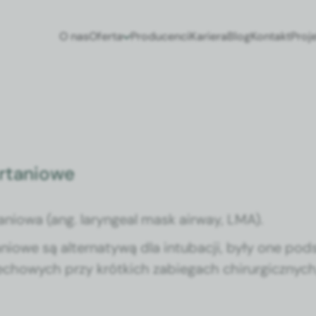
O nas
Oferta
Producenci
Kariera
Blog
Kontakt
Proj
krtaniowe
an­iowa (ang. laryn­geal mask air­way, LMA).
an­iowe są alter­naty­wą dla intubacji, były one p
­chowych przy krót­kich zab­ie­gach chirur­gicznyc
y jaką jest intubac­ja. Obec­nie mas­ki krtan­iow
w szpi­ta­lach i poza nimi oraz w innych środowiska