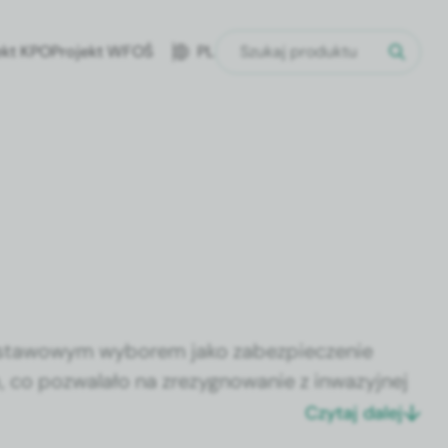
ekt KPO
Projekt WFOŚ
PL
od­sta­wowym wyborem jako zabez­piecze­nie
h, co pozwalało na zrezyg­nowanie z inwazyjnej
e są z powodze­niem stosowane w nagłych przy­
Czytaj dalej
ch opie­ki zdrowot­nej.