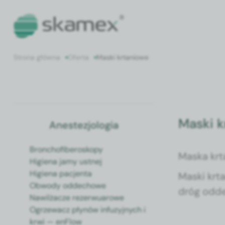
Strona główna
Oferta
Maski krtaniowe
Maski 
Anestezjologia
Bronchofiberoskopy
Mas­ka krt
Higiena jamy ustnej
Higiena pacjenta
Mas­ki krt
Obwody oddechowe
dróg odd­e
Nawilżacze rezerwuarowe
pro­ce­dur
Ogrzewacz płynów infuzyjnych i
pad­kach, 
krwi — enFlow