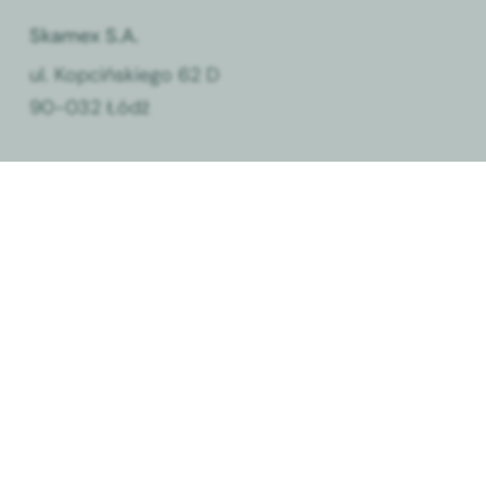
Skamex S.A.
ul. Kopcińskiego 62 D
90-032 Łódź
T:
+48 42 677 14 11
E:
info@skamex.com.pl