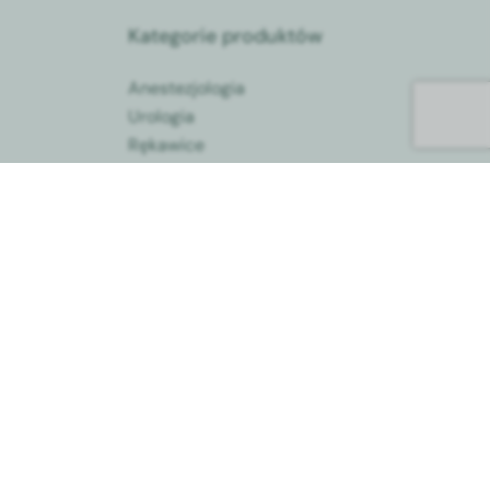
Kategorie produktów
Anestezjologia
Urologia
Rękawice
Onkologia
Terapia dożylna
Stomatologia
ykłe
Pozostały sprzęt
medyczny
Radiologia
go i