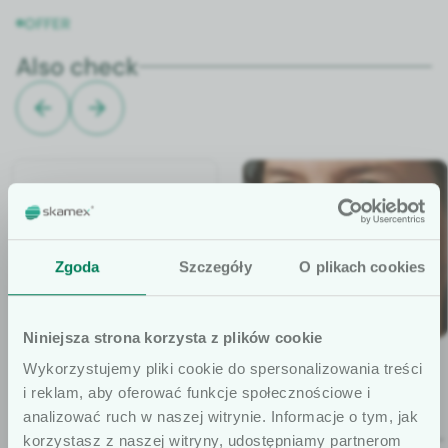
OFFER
Also check
Zgoda
Szczegóły
O plikach cookies
Niniejsza strona korzysta z plików cookie
Sor­baView® Shield
Zabez­piecze­nie
Wykorzystujemy pliki cookie do spersonalizowania treści
Dress­ings
nosowo-żołąd­kowe
i reklam, aby oferować funkcje społecznościowe i
Noso­gas­tric
Sor­baView® Shield is a
analizować ruch w naszej witrynie. Informacje o tym, jak
Opa­trunek zabez­piecza­
high­ly per­me­able, trans­
korzystasz z naszej witryny, udostępniamy partnerom