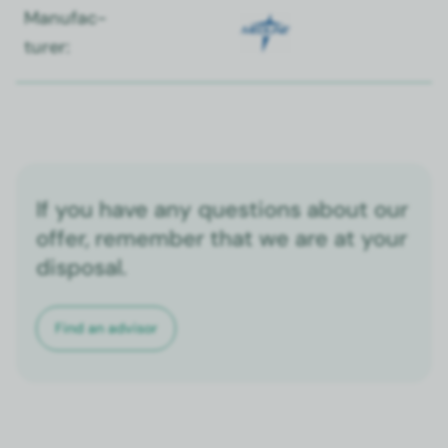
Man­u­fac­
tur­er:
If you have any questions about our
offer, remember that we are at your
disposal.
Find an advi­sor