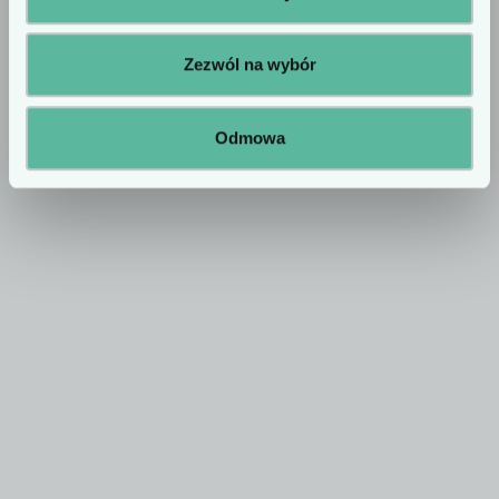
fesjon­al­isty.
Zezwól na wybór
Odmowa