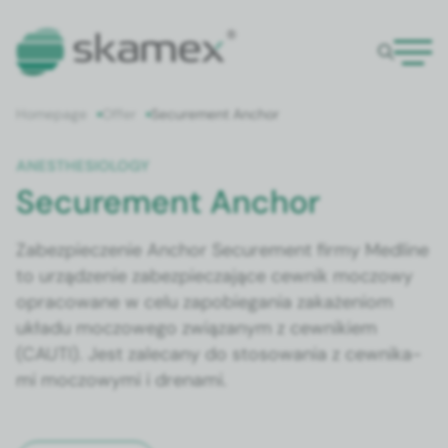
Home­page
Offer
Secure­ment Anchor
ANES­THE­SI­OL­O­GY
Securement Anchor
Zabez­piecze­nie Anchor Secure­ment firmy Med­line
to urządze­nie zabez­piecza­jące cewnik moc­zowy
opra­cow­ane w celu zapo­b­ie­ga­nia zakaże­niom
układu moc­zowego związanym z cewnikiem
(CAUTI). Jest zale­cany do stosowa­nia z cewnika­
mi moc­zowy­mi i drena­mi.