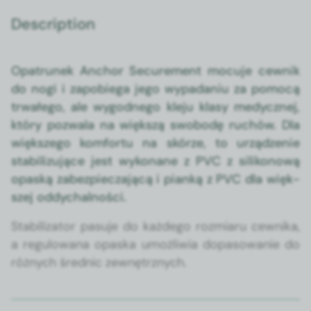
Description
Opa­trunek Anchor Secure­ment mocu­je cewnik
do nogi i zapo­b­ie­ga jego wypada­niu za pomocą
trwałego, ale wygod­nego kle­ju klasy medy­cznej,
który pozwala na więk­szą swo­bodę ruchów. Dla
więk­szego kom­for­tu na skórze, to urządze­nie
sta­bi­lizu­jące jest wyko­nane z PVC z silikonową
opaską zabez­piecza­jącą i pianką z PVC dla więk­
szej odd­y­chal­noś­ci.
Sta­bi­liza­tor pasu­je do każdego rozmi­aru cewni­ka,
a reg­u­lowana opas­ka umożli­wia dopa­sowanie do
różnych śred­nic zewnętrznych.