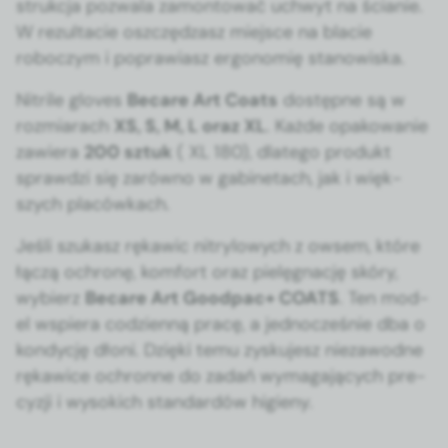
strukc­ja pozwala zamon­tować uch­wyt na ścian­ie.
W rezulta­cie oszczędza­sz miejsce na blac­ie
roboczym i popraw­iasz ergonomię stanowiska.
Nitrile gloves
Becare Art Coats
dostęp­ne są w
rozmi­arach
XS, S, M, L oraz XL
. Każde opakowanie
zaw­iera
200 sztuk
( XL 180), dlat­ego pro­dukt
sprawdzi się zarówno w gabi­ne­tach, jak i więk­
szych placówkach.
Jeśli szukasz rękaw­ic nit­ry­lowych z owsem, które
łączą ochronę, kom­fort oraz pielę­gnację skóry,
wybierz
Becare Art Good­pac+ COATS
. Ten mod­
el wspiera codzi­en­ną pracę, a jed­nocześnie dba o
kondy­cję dłoni. Dzię­ki temu zysku­jesz nieza­wodne
rękaw­ice ochronne do zadań wyma­ga­ją­cych pre­
cyzji i wyso­kich stan­dard­ów higieny.