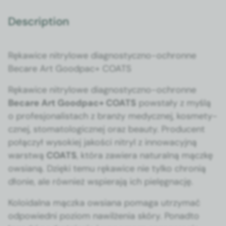
Description
Rękaw­ice nit­ry­lowe diag­nos­ty­czno-ochronne
Becare Art Good­pac+ COATS
Rękaw­ice nit­ry­lowe diag­nos­ty­czno-ochronne
Becare Art Good­pac+ COATS
pow­stały z myślą
o pro­fesjon­al­is­tach z branży medy­cznej, kos­me­ty­
cznej, stom­a­to­log­icznej oraz beau­ty. Pro­du­cent
połączył wysok­iej jakoś­ci nit­ryl z innowa­cyjną
warst­wą
COATS
, która zaw­iera nat­u­ral­ną mączkę
owsianą. Dzię­ki temu rękaw­ice nie tylko chronią
dłonie, ale również wspier­a­ją ich pielę­gnację.
Koloidal­na mącz­ka owsiana poma­ga utrzy­mać
odpowied­ni poziom naw­ilże­nia skóry. Pon­ad­to