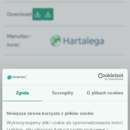
Down­load:
Man­u­fac­
tur­er:
If you have any questions about our
Zgoda
Szczegóły
O plikach cookies
offer, remember that we are at your
disposal.
Niniejsza strona korzysta z plików cookie
Wykorzystujemy pliki cookie do spersonalizowania treści
Find an advi­sor
i reklam, aby oferować funkcje społecznościowe i