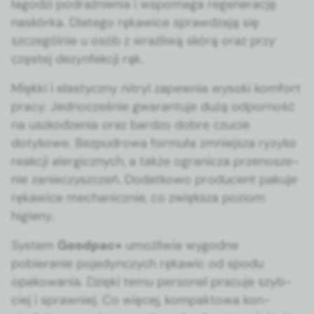
łagodzi podrażnienia i wspo­ma­ga regen­er­ację
naskór­ka. Dlat­ego rękaw­ice sprawdza­ją się
szczegól­nie u osób z wrażli­wą skórą oraz przy
częstej dezyn­fekcji rąk.
Mięk­ki i elasty­czny nit­ryl zapew­nia wyso­ki kom­fort
pra­cy. Jed­nocześnie gwaran­tu­je dużą odporność
na uszkodzenia oraz bard­zo dobre czu­cie
dotykowe. Bezpudrowa for­muła zmniejsza ryzyko
reakcji aler­gicznych, a także ogranicza przenosze­
nie zanieczyszczeń. Dodatkowo pro­du­cent paku­je
rękaw­ice mechan­icznie, co zwięk­sza poziom
higieny.
Sys­tem
Good­pac+
umożli­wia wygodne
pobieranie poje­dynczych rękaw­ic od spo­du
opakowa­nia. Dzię­ki temu per­son­el pracu­je szy­b­
ciej i sprawniej. Co więcej, kom­pak­towa kon­