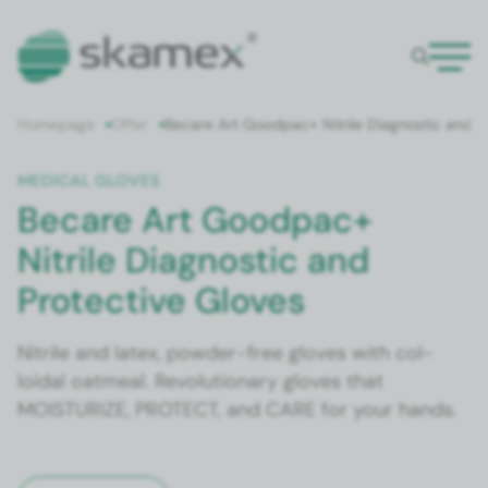
Home­page
Offer
Becare Art Good­pac+ Nitrile Diag­nos­tic and Pr
MED­ICAL GLOVES
Becare Art Goodpac+
Nitrile Diagnostic and
Protective Gloves
Nitrile and latex, pow­der-free gloves with col­
loidal oat­meal. Rev­o­lu­tion­ary gloves that
MOISTURIZE, PROTECT, and CARE for your hands.