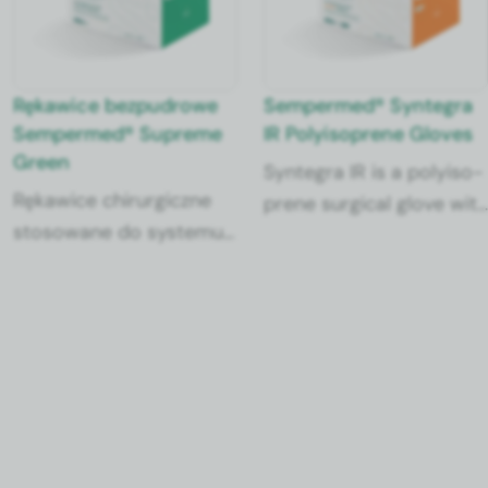
Rękaw­ice bezpudrowe
Sem­permed® Syn­te­gra
Sem­permed® Supreme
IR Poly­iso­prene Gloves
Green
Syn­te­gra IR is a poly­iso­
Rękaw­ice chirur­giczne
prene sur­gi­cal glove with
stosowane do sys­te­mu
latex-like prop­er­ties,
pod­wójnego zakłada­
which is not only latex-
nia jako rękaw­ice spod­
free but also pow­der-
nie. Umożli­wia wyraźne
free. Its spe­cial­ly devel­
wykrycie per­foracji pod­
oped syn­thet­ic quick-
czas stosowa­nia pod­
don™ inner coat­ing
wójnego sys­te­mu
allows for rapid don­ning.
rękaw­iczek. Wewnętrz­na
warst­wa o opaten­