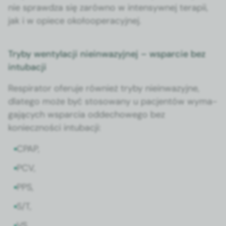
nie sprawdza się zarówno w inten­sy­wnej ter­apii,
jak i w opiece około­op­er­a­cyjnej.
Tryby wentylacji nieinwazyjnej – wsparcie bez
intubacji
Res­pi­ra­tor ofer­u­je również try­by niein­wazyjne,
dlat­ego może być stosowany u pac­jen­tów wyma­
ga­ją­cych wspar­cia odd­e­chowego bez
koniecznoś­ci intubacji:
CPAP,
PCV,
PPS,
S/T,
VS.