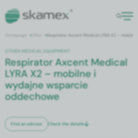
Home­page
Offer
Res­pi­ra­tor Axcent Med­ical LYRA X2 – mobilne
OTH­ER MED­ICAL EQUIP­MENT
Respirator Axcent Medical
LYRA X2 – mobilne i
wydajne wsparcie
oddechowe
Check the details
Find an advi­sor