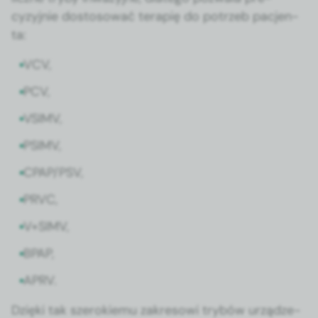
cyzyjnie dos­tosować ter­apię do potrzeb pac­jen­
ta:
VCV,
PCV,
VSIMV,
PSIMV,
CPAP/PSV,
PRVC,
V+SIMV,
BPAP,
APRV.
Dzię­ki tak sze­rok­iemu zakre­sowi try­bów urządze­