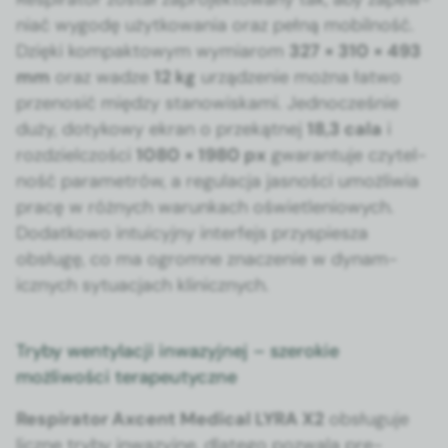
ni­ać wygodę użytkowa­nia oraz pełną mobil­ność.
Dzię­ki kom­pak­towym wymi­arom
327 × 310 × 493
mm
oraz wadze
12 kg
urządze­nie moż­na łat­wo
przenosić między stanowiska­mi. Jed­nocześnie
duży, dotykowy ekran o przekąt­nej
18,3 cala
i
rozdziel­czoś­ci
1080 × 1980 px
gwaran­tu­je czytel­
ność para­metrów, a reg­u­lac­ja jas­noś­ci umożli­wia
pracę w różnych warunk­ach oświ­etle­niowych.
Dodatkowo intu­icyjny inter­fe­js przyspiesza
obsługę, co ma ogromne znacze­nie w dynam­
icznych sytu­ac­jach klin­icznych.
Tryby wentylacji inwazyjnej – szerokie
możliwości terapeutyczne
Res­pi­ra­tor Axcent Med­ical LYRA X2
obsługu­je
liczne try­by inwazyjne, dlat­ego pozwala pre­