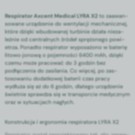
Res­pi­ra­tor Axcent Med­ical LYRA X2
to zaawan­
sowane urządze­nie do wenty­lacji mechan­icznej,
które dzię­ki wbu­dowanej turbinie dzi­ała nieza­
leżnie od cen­tral­nych źródeł sprężonego powi­
etrza. Pon­ad­to res­pi­ra­tor wyposażono w bater­ię
litowo‑jonową o pojem­noś­ci 6400 mAh, dzię­ki
czemu może pra­cow­ać do 3 godzin bez
podłączenia do zasi­la­nia. Co więcej, po zas­
tosowa­niu dodatkowej baterii czas pra­cy
wydłuża się aż do 6 godzin, dlat­ego urządze­nie
świet­nie sprawdza się w trans­porcie medy­cznym
oraz w sytu­ac­jach nagłych.
Konstrukcja i ergonomia respiratora LYRA X2
Res­pi­ra­tor został zapro­jek­towany tak, aby zapew­