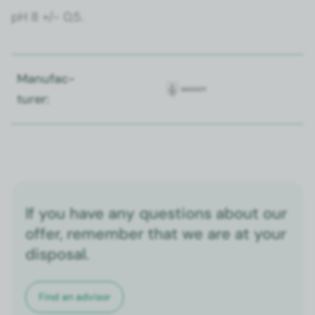
pH 8 +/- 0,5.
Man­u­fac­
tur­er:
If you have any questions about our
offer, remember that we are at your
disposal.
Find an advi­sor