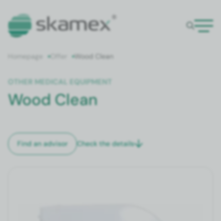
Home­page
Offer
Wood Clean
OTH­ER MED­ICAL EQUIP­MENT
Wood Clean
Check the details
Find an advi­sor