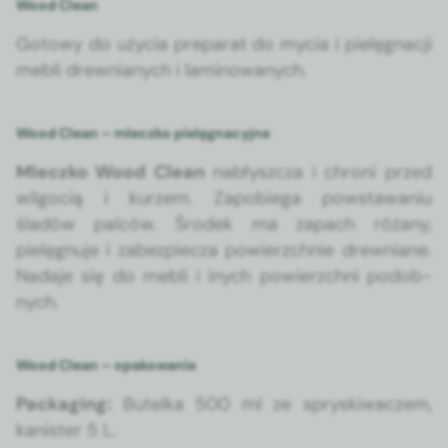
Wood Clean
Gotowy do uży­cia preparat do mycia i pielę­gnacji
mebli drew­ni­anych i laminowanych.
Wood Clean – mleczko pielęgnacyjne
Mleczko Wood Clean
nabłyszcza i chroni przed
wilgo­cią i kurzem. Zapo­b­ie­ga pow­stawa­niu
śladów pal­ców. Środek ma zapach różany,
pielęgnu­je i zabez­piecza powierzch­nie drew­ni­ane.
Nada­je się do mebli i inych powierzch­ni podob­
nych.
Wood Clean – opakowanie
Pack­ag­ing:
Butel­ka 500 ml ze spryski­waczem,
kanis­ter 5 L.