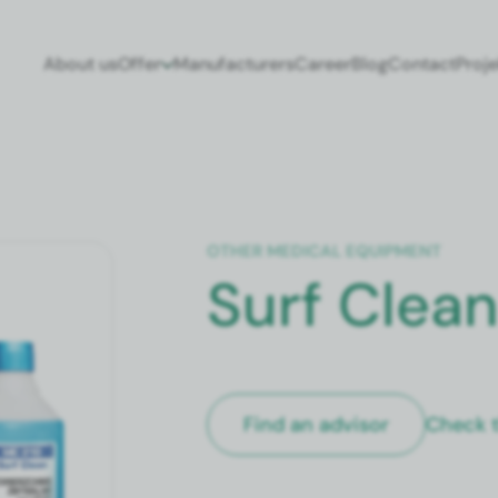
About us
Offer
Man­u­fac­tur­ers
Career
Blog
Con­tact
Pro­j
OTH­ER MED­ICAL EQUIP­MENT
Surf Clea
Check t
Find an advi­sor