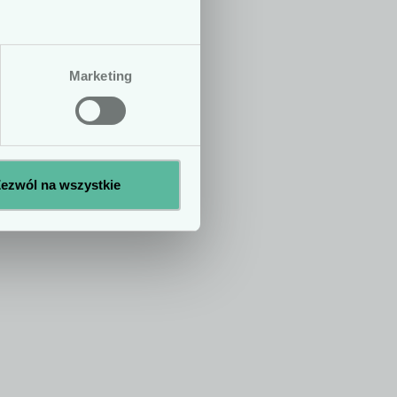
h ani zale­ceń
e­nie sta­tusu
Marketing
No
Yes
ezwól na wszystkie