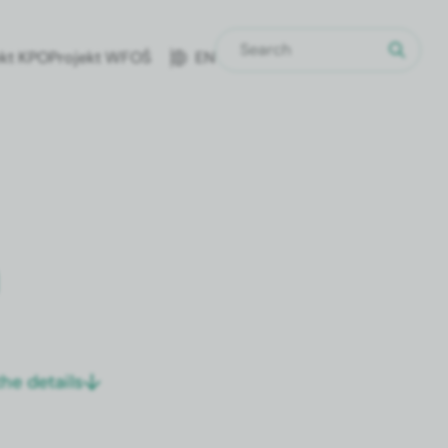
ekt KPO
Pro­jekt WFOŚ
EN
n
he details