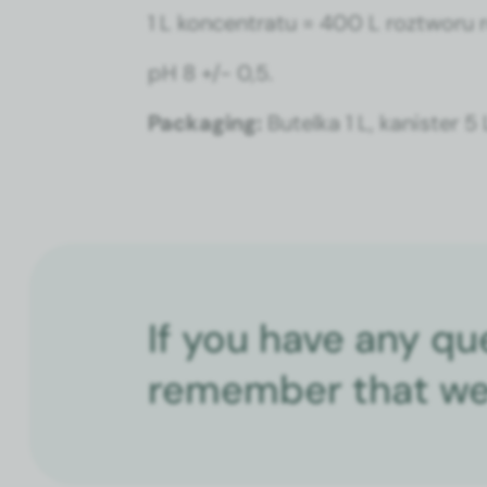
1 L kon­cen­tratu = 400 L rozt­wor
pH 8 +/- 0,5.
Pack­ag­ing:
Butel­ka 1 L, kanis­ter 5
If you have any qu
remember that we 