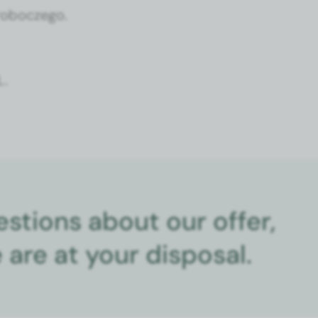
u roboczego.
 L.
estions about our offer,
are at your disposal.