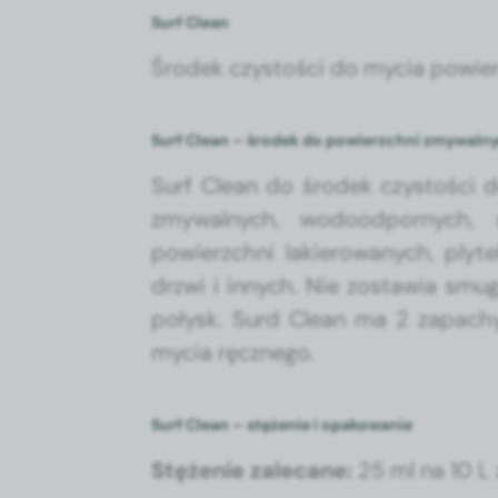
Surf Clean
Środek czys­toś­ci do mycia powier
Surf Clean – środek do powierzchni zmywaln
Surf Clean do środek czys­toś­ci 
zmy­wal­nych, wodoo­d­pornych
powierzch­ni lakierowanych, plyte
drzwi i innych. Nie zostaw­ia smug, 
połysk. Surd Clean ma 2 zapachy,
mycia ręcznego.
Surf Clean – stężenie i opakowanie
Stęże­nie zale­cane:
25 ml na 10 L 