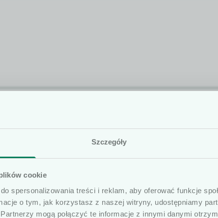
kown­i­cy
Szczegóły
 prezen­towane artykuły na naszej stron­ie inter­ne­towe
Shine Floor
 plików cookie
b pro­fesjon­al­nie związanych z dziedz­iną wyrobów me
emul­s­ja
do spersonalizowania treści i reklam, aby oferować funkcje sp
kieru­je­my ofer­tę do osób wykonu­ją­cych zawód medy­cz
ormacje o tym, jak korzystasz z naszej witryny, udostępniamy p
edy­czny­mi oraz ich pra­cown­ików i współpra­cown­ikó
Partnerzy mogą połączyć te informacje z innymi danymi otrzym