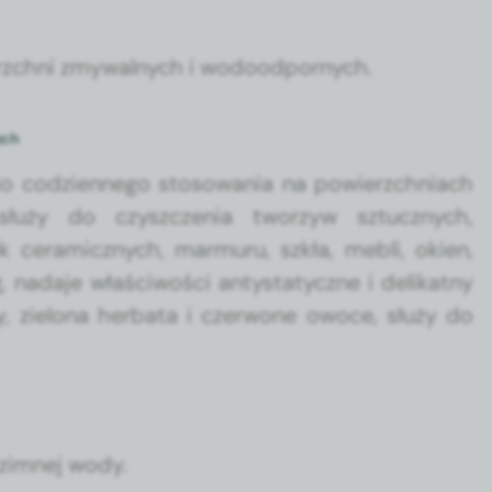
zch­ni zmy­wal­nych i wodoo­d­pornych.
ych
do codzi­en­nego stosowa­nia na powierzch­ni­ach
, służy do czyszczenia tworzyw sztucznych,
k ceram­icznych, mar­mu­ru, szkła, mebli, okien,
nada­je właś­ci­woś­ci antys­taty­czne i delikat­ny
 zielona herba­ta i czer­wone owoce, służy do
zim­nej wody.