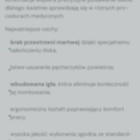
dlat­ego świet­nie sprawdza­ją się w różnych pro­
ce­du­rach medy­cznych.
Najważniejsze cechy:
brak przestrzeni martwej
dzię­ki spec­jal­ne­mu
zakończe­niu tło­ka,
łatwe usuwanie pęcherzyków powi­etrza,
wbu­dowana igła
, która elimin­u­je konieczność
jej mon­towa­nia,
ergonom­iczny ksz­tałt popraw­ia­ją­cy kom­fort
pra­cy,
wyso­ka jakość wyko­na­nia zgod­na ze stan­dar­d­