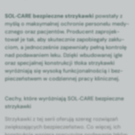
SOL‑CARE bez­pieczne strzykaw­ki
pow­stały z
myślą o maksy­mal­nej ochronie per­son­elu medy­
cznego oraz pac­jen­tów. Pro­du­cent zapro­jek­
tował je tak, aby skutecznie zapo­b­ie­gały zakłu­
ciom, a jed­nocześnie zapew­ni­ały pełną kon­trolę
nad podawaniem leku. Dzię­ki wbu­dowanej igle
oraz spec­jal­nej kon­strukcji tło­ka strzykaw­ki
wyróż­ni­a­ją się wysoką funkcjon­al­noś­cią i bez­
pieczeńst­wem w codzi­en­nej pra­cy klin­icznej.
Cechy, które wyróżniają SOL‑CARE bezpieczne
strzykawki
Strzykaw­ki z tej serii ofer­u­ją szereg rozwiązań
zwięk­sza­ją­cych bez­pieczeńst­wo. Co więcej, ich
kon­strukc­ja wspiera pre­cyzyjne podawanie leków,