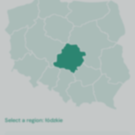
Select a region:
łódzkie