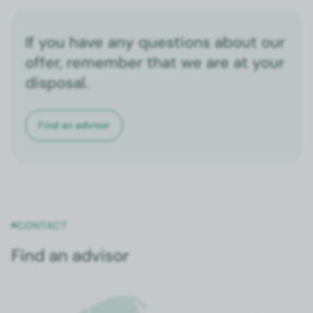
If you have any questions about our
offer, remember that we are at your
disposal.
Find an advi­sor
CON­TACT
Find an advisor