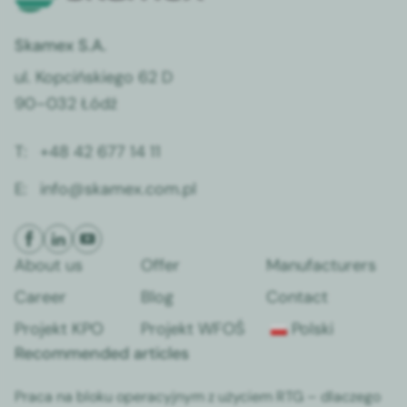
Skamex S.A.
ul. Kop­cińskiego 62 D
90–032 Łódź
T:
+48 42 677 14 11
E:
info@skamex.com.pl
About us
Offer
Man­u­fac­tur­ers
Career
Blog
Con­tact
Pro­jekt KPO
Pro­jekt WFOŚ
Pol­s­ki
Recommended articles
Pra­ca na bloku oper­a­cyjnym z uży­ciem RTG – dlaczego