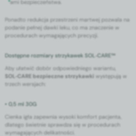
a­mi bez­pieczeńst­wa.
Pon­ad­to redukc­ja przestrzeni martwej pozwala na
podanie pełnej daw­ki leku, co ma znacze­nie w
pro­ce­du­rach wyma­ga­ją­cych pre­cyzji.
Dostępne rozmiary strzykawek SOL‑CARE™
Aby ułatwić dobór odpowied­niego wari­antu,
SOL‑CARE bez­pieczne strzykaw­ki
wys­tępu­ją w
trzech wer­s­jach:
• 0,5 ml 30G
Cien­ka igła zapew­nia wyso­ki kom­fort pac­jen­ta,
dlat­ego świet­nie sprawdza się w pro­ce­du­rach
wyma­ga­ją­cych delikat­noś­ci.