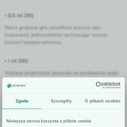
• 0,5 ml 29G
Nieco grub­sza igła umożli­wia szer­sze zas­
tosowanie, jed­nocześnie zachowu­jąc wyso­ki
poziom bez­pieczeńst­wa.
• 1 ml 29G
Więk­sza pojem­ność pozwala na podawanie więk­
szych dawek, co więcej – sprawdza się w wielu
pro­ce­du­rach ambu­la­to­ryjnych i szpi­tal­nych.
Zgoda
Szczegóły
O plikach cookies
Zastosowanie strzykawek SOL‑CARE™ w
praktyce medycznej
Niniejsza strona korzysta z plików cookie
Strzykaw­ki z tej serii zna­j­du­ją zas­tosowanie: