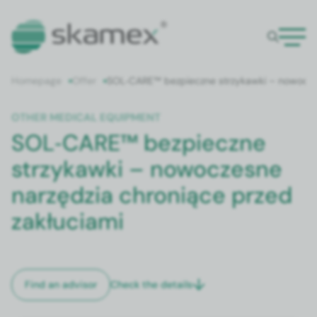
Home­page
Offer
SOL‑CARE™ bez­pieczne strzykaw­ki – nowoczesn
OTH­ER MED­ICAL EQUIP­MENT
SOL‑CARE™ bezpieczne
strzykawki – nowoczesne
narzędzia chroniące przed
zakłuciami
Check the details
Find an advi­sor