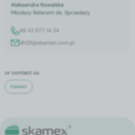
Alek­san­dra Kowal­s­ka
Młod­szy Ref­er­ent ds. Sprzedaży
48 42 677 14 24
dh29@skamex.com.pl
or con­tact us
Con­tact