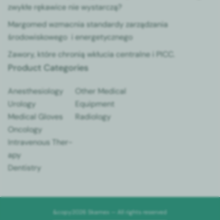
zwykłe rękaw­ice nie wystar­czą?
Mar­gomed wzmac­nia stan­dardy zarządza­nia
środowiskowego i ener­gety­cznego
Zawory, które chronią wkłu­cia cen­tralne i PICC.
Product Categories
Anes­the­si­ol­o­gy
Oth­er Med­ical
Urol­o­gy
Equip­ment
Med­ical Gloves
Radi­ol­o­gy
Oncol­o­gy
Intra­venous Ther­
a­py
Den­tistry
&copy2026 Skamex — All rights reserved