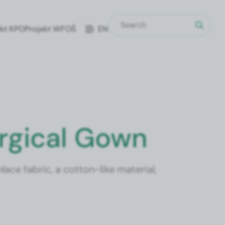
ekt KPO
Pro­jekt WFOŚ
EN
urgical Gown
e fab­ric, a cot­ton-like mate­r­i­al,