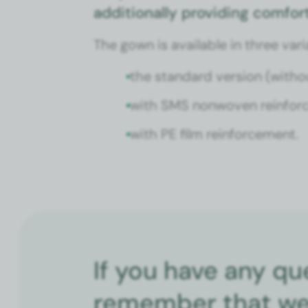
addi­tion­al­ly pro­vid­ing com­for
The gown is avail­able in three vari­a
the stan­dard ver­sion (with­o
with SMS non­wo­ven rein­for
with PE film rein­force­ment.
If you have any qu
remember that we 