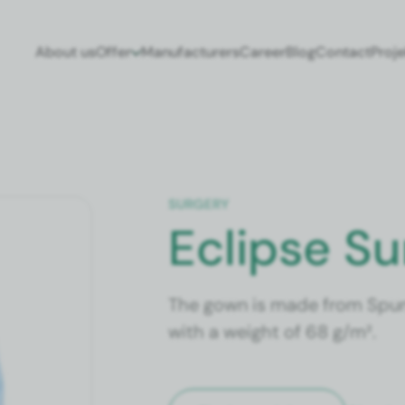
About us
Offer
Man­u­fac­tur­ers
Career
Blog
Con­tact
Pro­j
SURGERY
Eclipse S
The gown is made from Spun­lac
with a weight of 68 g/m².