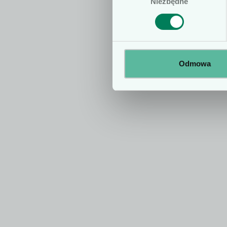
Niezbędne
zgody
Odmowa