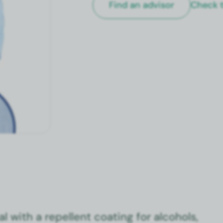
Check t
Find an advi­sor
l with a repel­lent coat­ing for alco­hols,