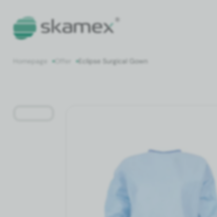
Home­page
Offer
Eclipse Sur­gi­cal Gown