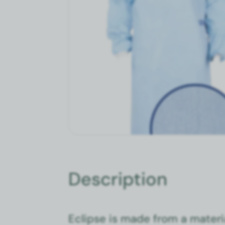
Description
Eclipse is made from a mate­r­i­a