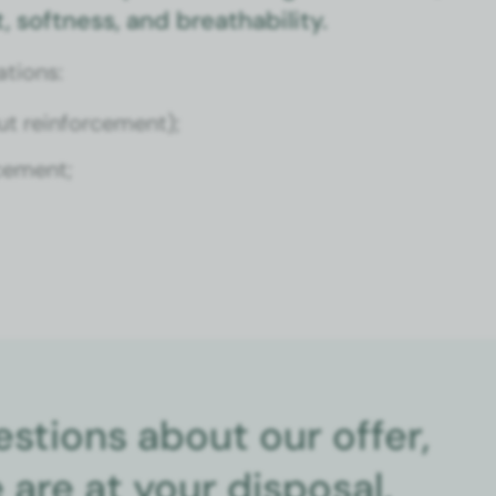
t, soft­ness, and breatha­bil­i­ty.
­tions:
ut rein­force­ment);
ce­ment;
estions about our offer,
are at your disposal.