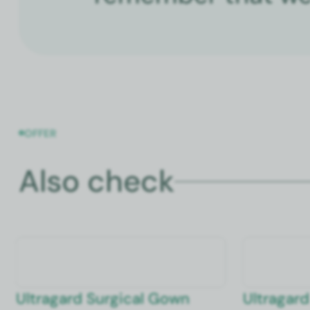
OFFER
Also check
Ultra­gard Sur­gi­cal Gown
Ultra­gard