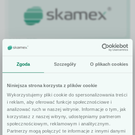
04 May 2021
Do Single-Use Gloves Protect Against
Infection?
Zgoda
Szczegóły
O plikach cookies
Learn more
Niniejsza strona korzysta z plików cookie
Wykorzystujemy pliki cookie do spersonalizowania treści
i reklam, aby oferować funkcje społecznościowe i
analizować ruch w naszej witrynie. Informacje o tym, jak
korzystasz z naszej witryny, udostępniamy partnerom
społecznościowym, reklamowym i analitycznym.
Szanowni użytkown­i­cy
Partnerzy mogą połączyć te informacje z innymi danymi
16 Octo­ber 2020