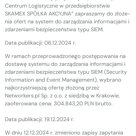
Cen­trum Logisty­czne w przed­siębiorstwie
SKAMEX SPÓŁKA AKCYJNA” zaprasza­my do złoże­
nia ofert na sys­tem do zarządza­nia infor­ma­c­ja­mi i
zdarzeni­a­mi bez­pieczeńst­wa typu SIEM.
Data pub­likacji: 06.12.2024 r.
W ramach przeprowad­zonego postępowa­nia na
dostawę sys­te­mu do zarządza­nia infor­ma­c­ja­mi i
zdarzeni­a­mi bez­pieczeńst­wa typu SIEM (Secu­ri­ty
Infor­ma­tion and Event Man­age­ment), wybra­no
najko­rzyst­niejszą ofer­tę złożoną przez
Networkers.pl Sp. z o.o. z siedz­ibą w Krakowie,
zaofer­owana cena: 304.843,20 PLN brut­to.
Data pub­likacji: 19.12.2024 r.
W dniu 12.12.2024 r. zmieniono zapisy zapy­ta­nia