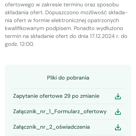
ofer­towego w zakre­sie ter­minu oraz sposobu
składa­nia ofert. Dopuszc­zono możli­wość składa­
nia ofert w formie elek­tron­icznej opa­tr­zonych
kwal­i­fikowanym pod­pisem. Pon­ad­to wydłużono
ter­min na składanie ofert do dnia 17.12.2024 r. do
godz. 12:00.
Pliki do pobrania
Zapytanie ofertowe 29 po zmianie
Załącznik_nr_1_Formularz_ofertowy
Załącznik_nr_2_oświadczenia