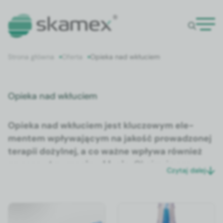
Strona główna
Oferta
Opieka nad wkłuciem
Opieka nad wkłuciem
Opieka nad wkłu­ciem jest kluc­zowym ele­
mentem wpły­wa­ją­cym na jakość prowad­zonej
ter­apii dożyl­nej, a co ważne wpły­wa również
na czas utrzy­ma­nia wkłu­cia.
Obe­j­mu­je ona
Czytaj dalej
szereg dzi­ałań przed, w trak­cie i po założe­niu
kani­uli. Należą do nich m.in. stosowanie sys­temów
bezigłowych na przedłużaczu, co umożli­wia ode­jś­
cie od miejs­ca wkłu­cia, odpowied­nia dezyn­fekc­ja,