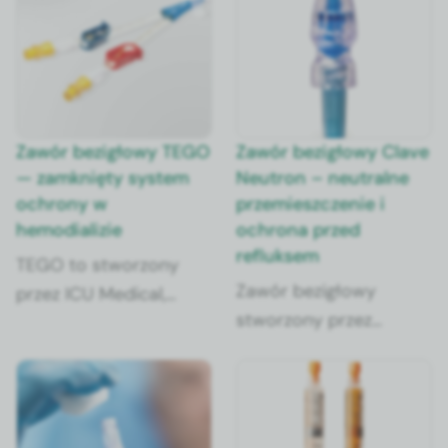
stosowanie opa­trunk­ów umożli­wia­ją­cych mon­i­
torowanie miejs­ca wkłu­cia, czy przepłuki­wanie
solą fizjo­log­iczną (prefer­owane gotowe fab­rycznie
wypełnione strzykaw­ki z 0,9%NaCl).
Zawór bezigłowy TEGO
Zawór bezigłowy Clave
— zamknięty system
Neutron – neutralne
ochrony w
przemieszczenie i
hemodializie
ochrona przed
refluksem
TEGO to stworzony
Zawór bezigłowy
przez ICU Medical,
stworzony przez
zawór bezigłowy, który
amerykański koncern
zaprojektowany został
ICU Medical. Może być
do stosowania w
stosowany we
hemodializie.
wszystkich typach