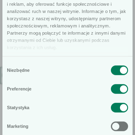
i reklam, aby oferować funkcje społecznościowe i
przepłukiwania zaworu
analizować ruch w naszej witrynie. Informacje o tym, jak
po pobraniu krwi lub
korzystasz z naszej witryny, udostępniamy partnerom
podaniu leków.
​Korki dezynfekcyjne
Rampy i kraniki
społecznościowym, reklamowym i analitycznym.
Szanowni użytkownicy
SwabCap — ciągła
NanoClave® —
Partnerzy mogą połączyć te informacje z innymi danymi
ochrona złączy
zamknięty system
otrzymanymi od Ciebie lub uzyskanymi podczas
Informujemy, że prezentowane artykuły
bezigłowych i redukcja
ograniczający
korzystania z ich usług.
na naszej stronie internetowej są
ryzyka CLABSI
kontaminację i refluks
dedykowane wyłącznie dla osób
Wybór
Korki dezynfekujące do
Linia bezigłowych ramp
profesjonalnie związanych z dziedziną
Niezbędne
zgody
Kategorie
portów dostępu
i kraników
wyrobów medycznych. W
naczyniowego
szczególności, kierujemy ofertę do
Preferencje
osób wykonujących zawód medyczny,
prowadzących obrót wyrobami
Statystyka
medycznymi oraz ich pracowników i
Nie
Tak
współpracowników. Podkreślamy, że
Marketing
treści zamieszczone na naszej stronie