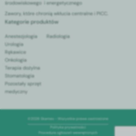
środowiskowego i energetycznego
Zawory, które chronią wkłucia centralne i PICC.
Kategorie produktów
Anestezjologia
Radiologia
Urologia
Rękawice
Onkologia
Terapia dożylna
Stomatologia
Pozostały sprzęt
medyczny
©2026 Skamex - Wszystkie prawa zastrzeżone
Polityka prywatności
Procedura zgłoszeń wewnętrznych