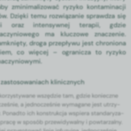
aby zminimalizować ryzyko kontaminacji
w. Dzięki temu rozwiązanie sprawdza się
gii oraz intensywnej terapii, gdzie
aczyniowego ma kluczowe znaczenie.
mknięty, droga przepływu jest chroniona
iem, co więcej – ogranicza to ryzyko
 naczyniowymi.
 zastosowaniach klinicznych
yko­rzysty­wane wszędzie tam, gdzie konieczne
ześnie, a jed­nocześnie wyma­gane jest utrzy­
Pon­ad­to ich kon­strukc­ja wspiera standaryza­
 pracę w sposób przewidy­wal­ny i pow­tarzal­ny.
iej przy­go­tować lin­ię infuzyjną, jed­nocześnie