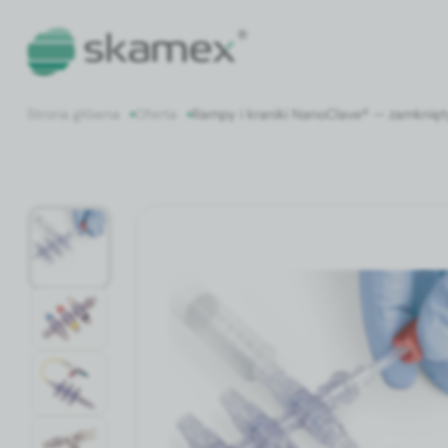
Strona główna
Oferta
Rampy i kraniki NanoClave® — zamknięty