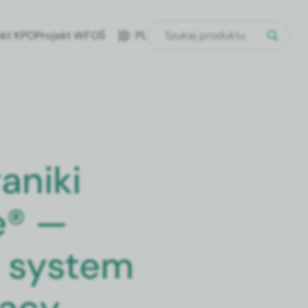
ekt KPO
Projekt WFOŚ
PL
aniki
e® —
 system