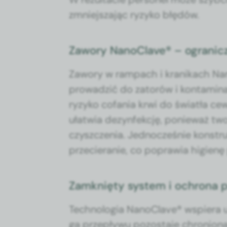
zmniejsza­jąc ryzyko błędów.
Zawory NanoClave® – ogranicze
Zawory w ram­pach i kranikach Nan­
prowadz­ić do zatorów i kon­t­a­m­i­n
ryzyko cofa­nia krwi do światła cew
ułatwia dezyn­fekcję, ponieważ twor
czyszczenia. Jed­nocześnie kon­str
przecieranie, co popraw­ia higienę 
Zamknięty system i ochrona 
Tech­nolo­gia Nan­oClave® wspiera 
ga przepły­wu pozosta­je chro­niona