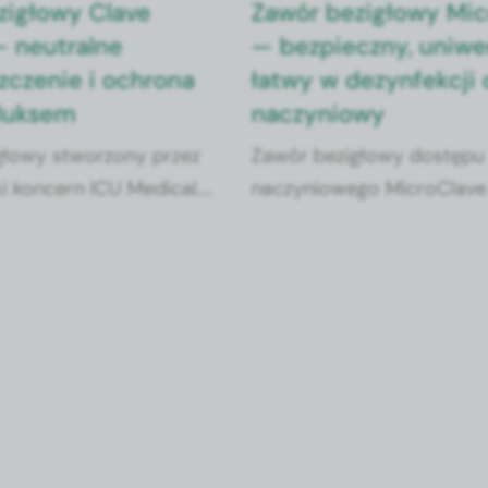
zigłowy Clave
Zawór bezigłowy Mic
– neutralne
— bezpieczny, uniwer
zczenie i ochrona
łatwy w dezynfekcji
fluksem
naczyniowy
głowy stworzony przez
Zawór bezigłowy dostępu
 koncern ICU Medical.
naczyniowego MicroClave
tosowany we wszystkich
przejrzystą obudowę, dzię
ników: obwodowych,
możliwa jest ocena jakośc
 centralnych. Płaska
przepłukiwania zaworu po
atwa do dezynfekcji.
krwi lub podaniu leków.
 jest on w wewnętrzną,
kową membranę
Dzięki niej produkt
niepożądanemu efektowi
wi do światła cewnika.