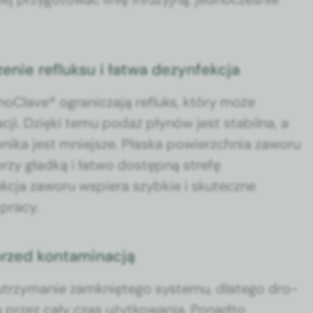
nie refluksu i łatwa dezynfekcja
oClave® ogranicza­ją refluks, który może
acji. Dzię­ki temu podaż płynów jest sta­bil­na, a
ni­ka jest mniejsze. Płas­ka powierzch­nia zaworu
zy gład­ką i łat­wo dostęp­ną stre­fę
ukc­ja zaworu wspiera szy­bkie i skuteczne
pra­cy.
przed kontaminacją
utrzy­manie zamkniętego sys­te­mu, dlat­ego dro­
 przez cały czas użytkowa­nia. Pon­ad­to