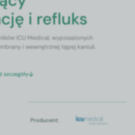
jący
ję i refluks
aników ICU Medical, wyposażonych
mbrany i wewnętrznej tępej kaniuli.
ź szczegóły
Producent: