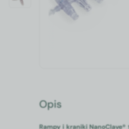
Opis
Rampy i kraniki NanoClave®
t