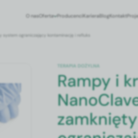
O nas
Oferta
Producenci
Kariera
Blog
Kontakt
Proj
 system ograniczający kontaminację i refluks
TERAPIA DOŻYLNA
Rampy i kr
NanoClav
zamknięty