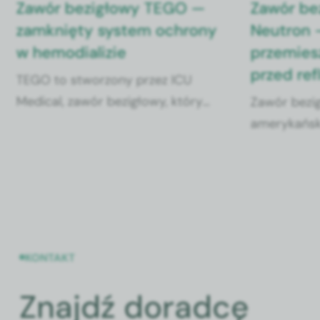
Zawór bezigłowy TEGO —
Zawór be
zamknięty system ochrony
Neutron 
w hemodializie
przemies
przed re
TEGO to stworzony przez ICU
Medical, zawór bezigłowy, który
Zawór bezi
zaprojektowany został do
amerykański
stosowania w hemodializie.
Może być s
typach cew
tętniczych i
membrana, ł
Wyposażony
dwukierun
KONTAKT
silikonową. 
Znajdź doradcę
zapobiega 
refluksu kr