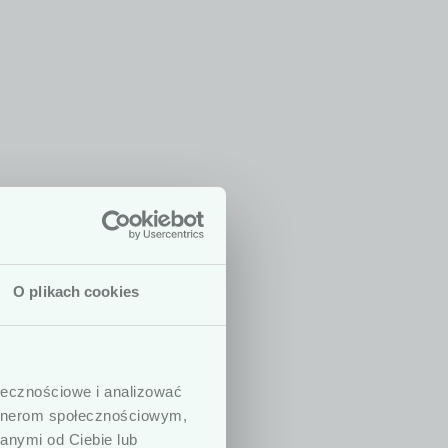
O plikach cookies
 są dedykowane
dycznych. W
ołecznościowe i analizować
ny, prowadzących
artnerom społecznościowym,
. Podkreślamy,
anymi od Ciebie lub