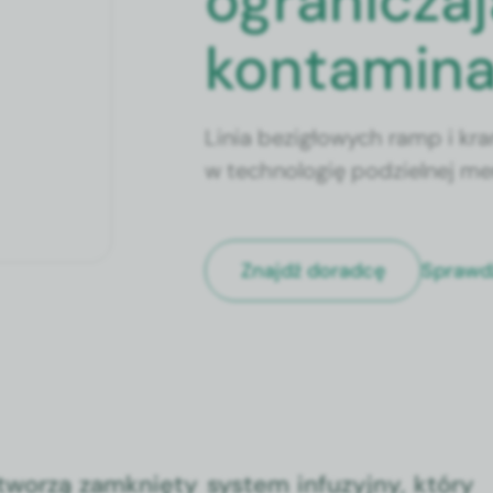
ogranicza
kontaminac
Linia bezigłowych ramp i kr
w technologię podzielnej me
Sprawd
Znajdź doradcę
worzą zamknięty system infuzyjny, który