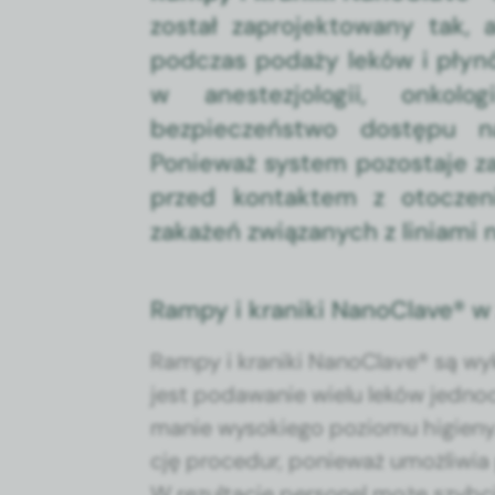
został zaprojektowany tak, 
podczas podaży leków i płynó
w anestezjologii, onkolo
bezpieczeństwo dostępu n
Ponieważ system pozostaje za
przed kontaktem z otoczen
zakażeń związanych z liniami
Rampy i kraniki NanoClave® w
Rampy i krani­ki Nan­oClave® są w
jest podawanie wielu leków jed­noc
manie wysok­iego poziomu higieny. 
cję pro­ce­dur, ponieważ umożli­wia
W rezulta­cie per­son­el może szy­b­c