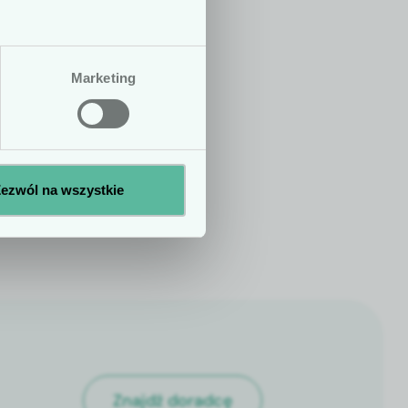
h ani zaleceń
zenie statusu
Marketing
Nie
Tak
ezwól na wszystkie
Znajdź doradcę