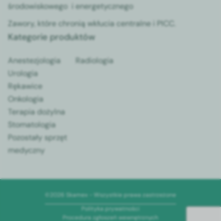
środowiskowego i energetycznego
Zawory, które chronią wkłucia centralne i PICC.
Kategorie produktów
Anestezjologia
Radiologia
Urologia
Rękawice
Onkologia
Terapia dożylna
Stomatologia
Pozostały sprzęt
medyczny
©2026 Skamex - Wszystkie prawa zastrzeżone
Polityka prywatności
Procedura zgłoszeń wewnętrznych