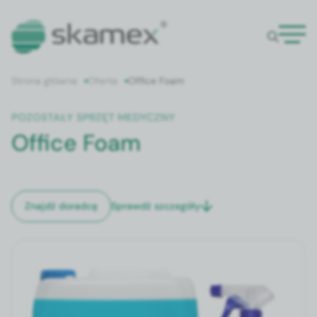
Strona główna
Oferta
Office Foam
POZOSTAŁY SPRZĘT MEDYCZNY
Office Foam
Sprawdź szczegóły
Znajdź doradcę