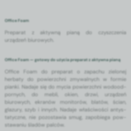
Office Foam
Preparat z akty­wną pianą do czyszczenia
urządzeń biurowych.
Office Foam — gotowy do użycia preparat z aktywna pianą
Office Foam do preparat o zapachu zielonej
herbaty do powierzch­ni zmy­wal­nych w formie
pian­ki. Nada­je się do mycia powierzch­ni wodoo­d­
pornych, do mebli, okien, drzwi, urządzeń
biurowych, ekranów mon­i­torów, blatów, ścian,
glazury, szyb i innych. Nada­je właś­ci­woś­ci antys­
taty­czne, nie pozostaw­ia smug, zapo­b­ie­ga pow­
stawa­niu śladów pal­ców.