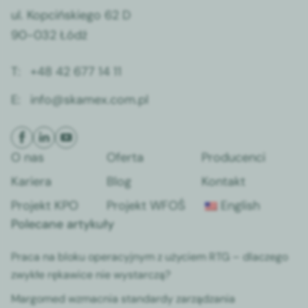
ul. Kopcińskiego 62 D
90-032 Łódź
T:
+48 42 677 14 11
E:
info@skamex.com.pl
O nas
Oferta
Producenci
Kariera
Blog
Kontakt
Projekt KPO
Projekt WFOŚ
English
Polecane artykuły
Praca na bloku operacyjnym z użyciem RTG – dlaczego
zwykłe rękawice nie wystarczą?
Margomed wzmacnia standardy zarządzania