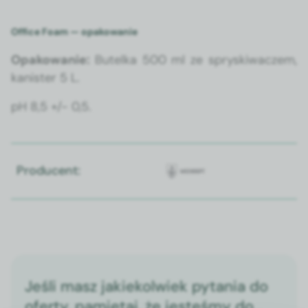
Office Foam — opakowanie
Opakowanie:
Butel­ka 500 ml ze spryski­waczem,
kanis­ter 5 L.
pH 8,5 +/- 0,5.
Producent:
Jeśli masz jakiekolwiek pytania do
oferty, pamiętaj, że jesteśmy do