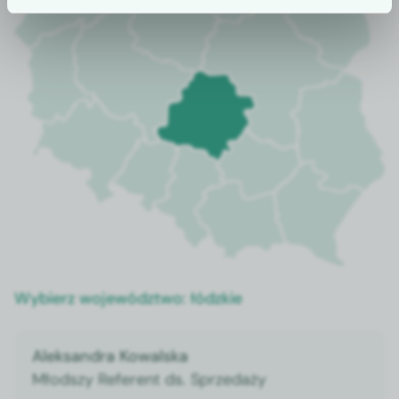
Wybierz województwo:
łódzkie
Aleksandra Kowalska
Młodszy Referent ds. Sprzedaży