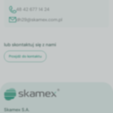
48 42 677 14 24
dh29@skamex.com.pl
lub skontaktuj się z nami
Przejdź do kontaktu
Skamex S.A.