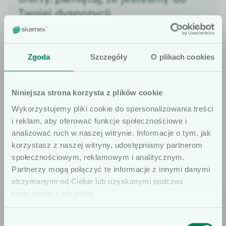
Twojej dyspozycji.
Znajdź doradcę
Zgoda
Szczegóły
O plikach cookies
Niniejsza strona korzysta z plików cookie
Wykorzystujemy pliki cookie do spersonalizowania treści
OFERTA
i reklam, aby oferować funkcje społecznościowe i
analizować ruch w naszej witrynie. Informacje o tym, jak
Sprawdź także
korzystasz z naszej witryny, udostępniamy partnerom
społecznościowym, reklamowym i analitycznym.
Szanowni użytkownicy
Partnerzy mogą połączyć te informacje z innymi danymi
otrzymanymi od Ciebie lub uzyskanymi podczas
Informujemy, że prezentowane artykuły
korzystania z ich usług.
na naszej stronie internetowej są
dedykowane wyłącznie dla osób
Wybór