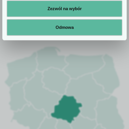
Zezwól na wybór
KONTAKT
Odmowa
Znajdź doradcę