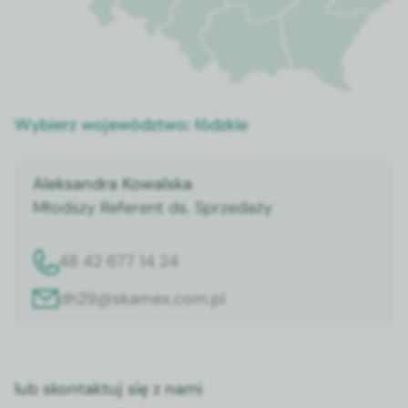
Wybierz województwo:
łódzkie
Aleksandra Kowalska
Młodszy Referent ds. Sprzedaży
48 42 677 14 24
dh29@skamex.com.pl
lub skontaktuj się z nami