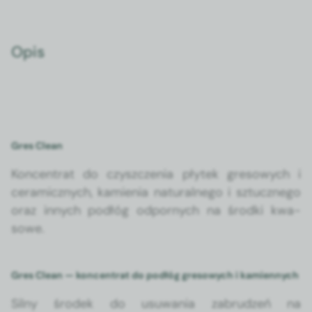
Opis
Gres Clean
Kon­cen­trat do czyszczenia płytek gre­sowych i
ceram­icznych, kamienia nat­u­ral­nego i sztucznego
oraz innych podłóg odpornych na środ­ki kwa­
sowe.
Gres Clean — koncentrat do podłóg gresowych i kamiennych
Sil­ny środek do usuwa­nia zabrudzeń na