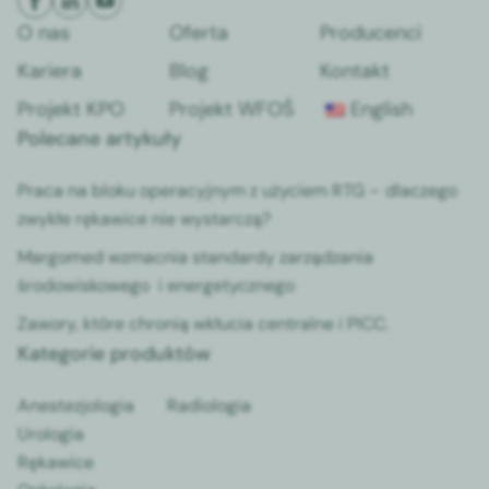
O nas
Oferta
Producenci
Kariera
Blog
Kontakt
Projekt KPO
Projekt WFOŚ
English
Polecane artykuły
Praca na bloku operacyjnym z użyciem RTG – dlaczego
zwykłe rękawice nie wystarczą?
Margomed wzmacnia standardy zarządzania
środowiskowego i energetycznego
Zawory, które chronią wkłucia centralne i PICC.
Kategorie produktów
Anestezjologia
Radiologia
Urologia
Rękawice