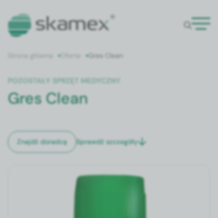
Strona główna
Oferta
Gres Clean
POZOSTAŁY SPRZĘT MEDYCZNY
Gres Clean
Sprawdź szczegóły
Znajdź doradcę