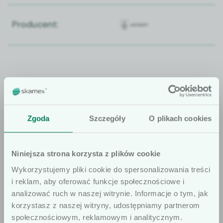
Producent:
Jeśli masz jakiekolwiek pytania do
Zgoda
Szczegóły
O plikach cookies
oferty, pamiętaj, że jesteśmy do
Twojej dyspozycji.
Niniejsza strona korzysta z plików cookie
Znajdź doradcę
Wykorzystujemy pliki cookie do spersonalizowania treści
i reklam, aby oferować funkcje społecznościowe i
analizować ruch w naszej witrynie. Informacje o tym, jak
korzystasz z naszej witryny, udostępniamy partnerom
społecznościowym, reklamowym i analitycznym.