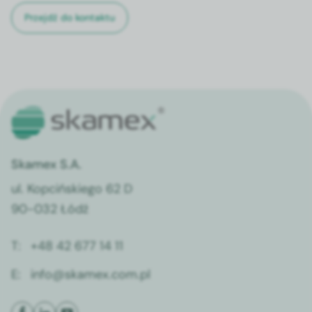
Przejdź do kontaktu
Skamex S.A.
ul. Kopcińskiego 62 D
90-032 Łódź
T:
+48 42 677 14 11
E:
info@skamex.com.pl