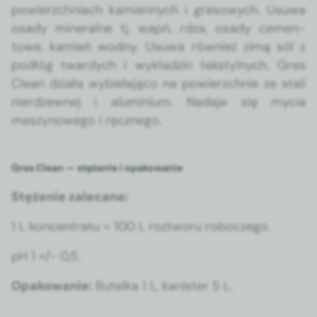
powierzch­ni­ach kami­en­nych i gre­sowych. Usuwa
osady min­er­alne tj. wapń, rdza, osady cemen­
towe, kamień wod­ny. Usuwa również zimą sól z
podłóg twardych i wykładzin tek­styl­nych. Gres
Clean dzi­ała wybiela­ją­co na powierzch­nie ze stali
nierdzewnej i alu­mini­um. Nada­je się mycia
maszynowego i ręcznego.
Gres Clean — stężenie i opakowanie
Stęże­nie zale­cane:
1 L kon­cen­tratu = 100 L rozt­woru roboczego.
pH 1 +/- 0,5.
Opakowanie:
Butel­ka 1 L, kanis­ter 5 L.