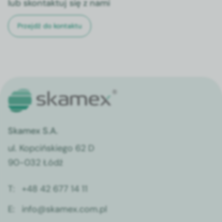
lub skontaktuj się z nami
Przejdź do kontaktu
Skamex S.A.
ul. Kopcińskiego 62 D
90-032 Łódź
T:
+48 42 677 14 11
E:
info@skamex.com.pl