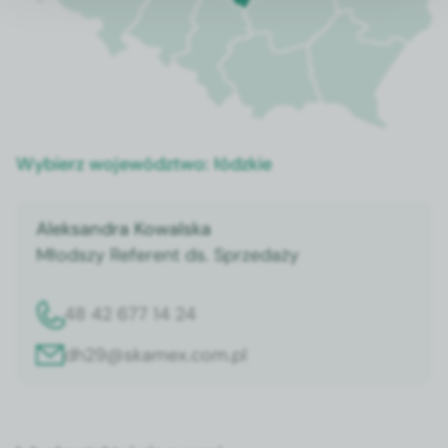
Wybierz województwo:
łódzkie
Aleksandra Kowalska
Młodszy Referent ds. Sprzedaży
48 42 677 14 24
dh29@skamex.com.pl