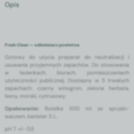
Opis
Fresh Clean — odświeżacz powietrza
Gotowy do uży­cia preparat do neu­tral­iza­cji i
usuwa­nia przy­jem­nych zapachów. Do stosowa­nia
w łazienkach, biu­rach, pomieszczeni­ach
użytecznoś­ci pub­licznej. Dostep­ny w 5 trwałych
zapachach: czarny winogron, zielona herba­ta,
lesny, mors­ki, cytru­sowy.
Opakowanie:
Butel­ka 500 ml ze spryski­
waczem, kanis­ter 5 L.
pH 7 +/- 0,5