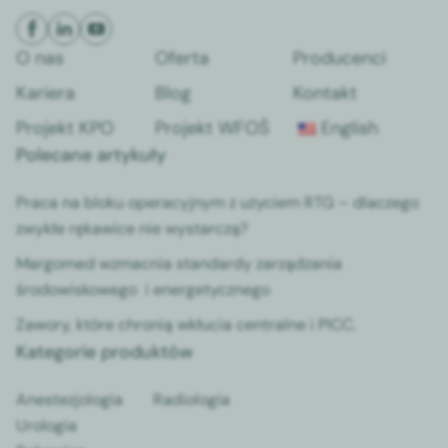
O nas
Oferta
Producenci
Kariera
Blog
Kontakt
Projekt KPO
Projekt WFOŚ
English
Polecane artykuły
Praca na bloku operacyjnym z użyciem RTG – dlaczego
zwykłe rękawice nie wystarczą?
Margomed wzmacnia standardy zarządzania
środowiskowego i energetycznego
Zawory, które chronią wkłucia centralne i PICC.
Kategorie produktów
Anestezjologia
Radiologia
Urologia