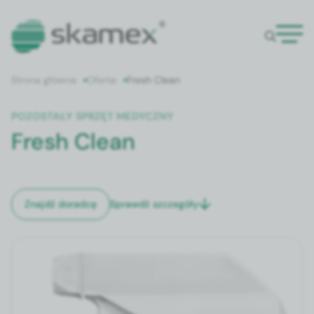
Strona główna
Oferta
Fresh Clean
POZOSTAŁY SPRZĘT MEDYCZNY
Fresh Clean
Sprawdź szczegóły
Znajdź doradcę