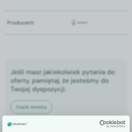
Producent:
Jeśli masz jakiekolwiek pytania do
oferty, pamiętaj, że jesteśmy do
Twojej dyspozycji.
Znajdź doradcę