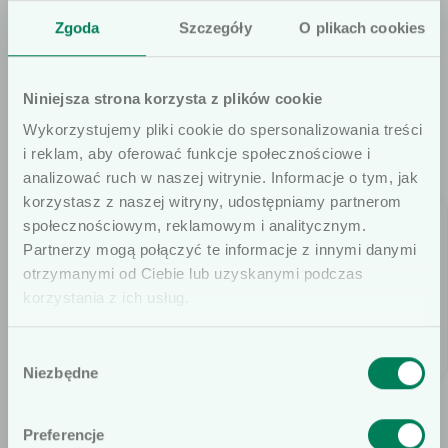
Zgoda
Szczegóły
O plikach cookies
OFERTA
Niniejsza strona korzysta z plików cookie
Sprawdź także
Wykorzystujemy pliki cookie do spersonalizowania treści
i reklam, aby oferować funkcje społecznościowe i
analizować ruch w naszej witrynie. Informacje o tym, jak
korzystasz z naszej witryny, udostępniamy partnerom
społecznościowym, reklamowym i analitycznym.
Szanowni użytkownicy
Partnerzy mogą połączyć te informacje z innymi danymi
otrzymanymi od Ciebie lub uzyskanymi podczas
Informujemy, że prezentowane artykuły
korzystania z ich usług.
na naszej stronie internetowej są
dedykowane wyłącznie dla osób
Wybór
profesjonalnie związanych z dziedziną
Niezbędne
zgody
Mobil Floor
Panel Clean
wyrobów medycznych. W
szczególności, kierujemy ofertę do
koncentrat
koncentrat
Preferencje