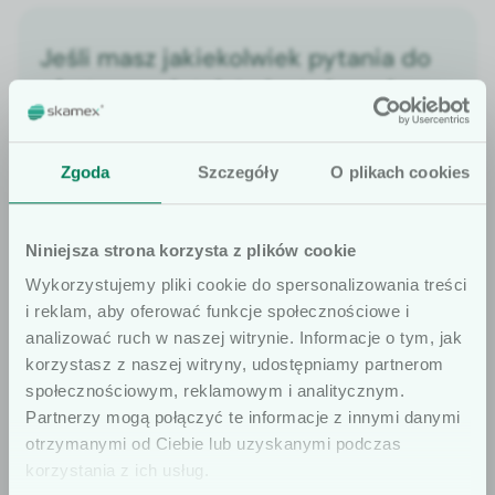
Jeśli masz jakiekolwiek pytania do
oferty, pamiętaj, że jesteśmy do
Twojej dyspozycji.
Zgoda
Szczegóły
O plikach cookies
Znajdź doradcę
Niniejsza strona korzysta z plików cookie
Wykorzystujemy pliki cookie do spersonalizowania treści
i reklam, aby oferować funkcje społecznościowe i
analizować ruch w naszej witrynie. Informacje o tym, jak
OFERTA
korzystasz z naszej witryny, udostępniamy partnerom
społecznościowym, reklamowym i analitycznym.
Sprawdź także
Szanowni użytkownicy
Partnerzy mogą połączyć te informacje z innymi danymi
otrzymanymi od Ciebie lub uzyskanymi podczas
Informujemy, że prezentowane artykuły
korzystania z ich usług.
na naszej stronie internetowej są