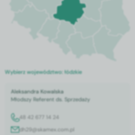
Wybierz województwo:
łódzkie
Aleksandra Kowalska
Młodszy Referent ds. Sprzedaży
48 42 677 14 24
dh29@skamex.com.pl