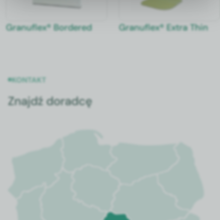
Granuflex® Bordered
Granuflex® Extra Thin
KONTAKT
Znajdź doradcę