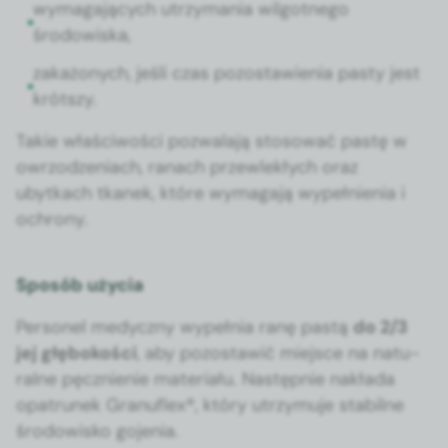
wyma­ga­ją­cych utrzy­ma­nia wilgo­t­nego
środowiska,
zakażonych, jeśli czas pozostaw­ienia pasty jest
krót­szy.
Takie właś­ci­woś­ci pozwala­ją stosować pastę w
owr­zodzeni­ach, ranach przewlekłych oraz
ubytkach tkanek, które wyma­ga­ją wypełnienia i
ochrony.
Sposób użycia
Per­son­el medy­czny wypeł­nia ranę pastą
do 2/3
jej głębokoś­ci
, aby pozostaw­ić miejsce na nat­u­
ralne pęcznie­nie mate­ri­ału. Następ­nie nakła­da
opa­trunek Granu­flex®, który utrzy­mu­je sta­bilne
środowisko goje­nia.