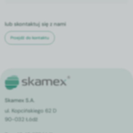
lub skontaktuj się z nami
Przejdź do kontaktu
Skamex S.A.
ul. Kopcińskiego 62 D
90-032 Łódź