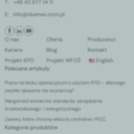
T:
+48 42 677 14 11
E:
info@skamex.com.pl
O nas
Oferta
Producenci
Kariera
Blog
Kontakt
Projekt KPO
Projekt WFOŚ
English
Polecane artykuły
Praca na bloku operacyjnym z użyciem RTG – dlaczego
zwykłe rękawice nie wystarczą?
Margomed wzmacnia standardy zarządzania
środowiskowego i energetycznego
Zawory, które chronią wkłucia centralne i PICC.
Kategorie produktów