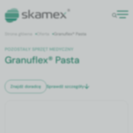
Strona główna
Oferta
Granuflex® Pasta
POZOSTAŁY SPRZĘT MEDYCZNY
Granuflex® Pasta
Sprawdź szczegóły
Znajdź doradcę