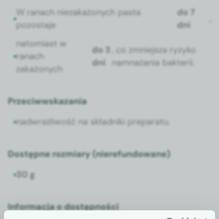
W ranach nieza­każonych pas­ta
do 7
,
pozosta­je
dni
nato­mi­ast w
do 3
, co zmniejsza ryzyko
ranach
dni
nam­naża­nia bak­terii.
zakażonych
Przeciwwskazania
nad­wrażli­wość na skład­ni­ki preparatu.
Dostępne rozmiary (nierefundowane)
30 g
Informacja o dostępności