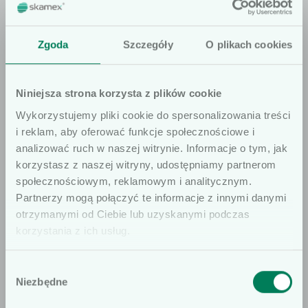
Pro­dukt nie trafia do sprzedaży detal­icznej. Mogą
go kupić wyłącznie pod­mio­ty medy­czne, takie jak
Zgoda
Szczegóły
O plikach cookies
szpi­tale, apte­ki oraz inne jed­nos­t­ki
odpowiedzialne za zaopa­trze­nie pac­jen­tów.
Niniejsza strona korzysta z plików cookie
Wykorzystujemy pliki cookie do spersonalizowania treści
Producent:
i reklam, aby oferować funkcje społecznościowe i
analizować ruch w naszej witrynie. Informacje o tym, jak
korzystasz z naszej witryny, udostępniamy partnerom
społecznościowym, reklamowym i analitycznym.
Szanowni użytkownicy
Partnerzy mogą połączyć te informacje z innymi danymi
otrzymanymi od Ciebie lub uzyskanymi podczas
Informujemy, że prezentowane artykuły
korzystania z ich usług.
na naszej stronie internetowej są
Jeśli masz jakiekolwiek pytania do
dedykowane wyłącznie dla osób
oferty, pamiętaj, że jesteśmy do
Wybór
profesjonalnie związanych z dziedziną
Twojej dyspozycji.
Niezbędne
zgody
wyrobów medycznych. W