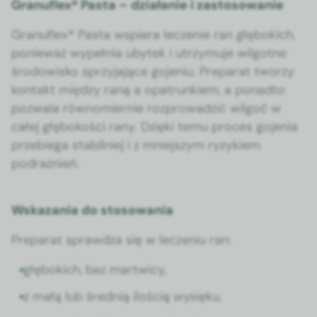
Granuflex® Pasta – działanie i zastosowanie
Granu­flex® Pas­ta wspiera lecze­nie ran głębo­kich,
ponieważ wypeł­nia ubytek i utrzy­mu­je wilgo­tne
środowisko sprzy­ja­jące goje­niu. Preparat tworzy
kon­takt między raną a opa­trunk­iem, a pon­ad­to
pozwala równomiernie rozprowadz­ić wilgoć w
całej głębokoś­ci rany. Dzię­ki temu pro­ces goje­nia
prze­b­ie­ga sta­bil­niej i z mniejszym ryzykiem
podrażnień.
Wskazania do stosowania
Preparat sprawdza się w lecze­niu ran:
głębo­kich, bez martwicy,
z małą lub śred­nią iloś­cią wysięku,