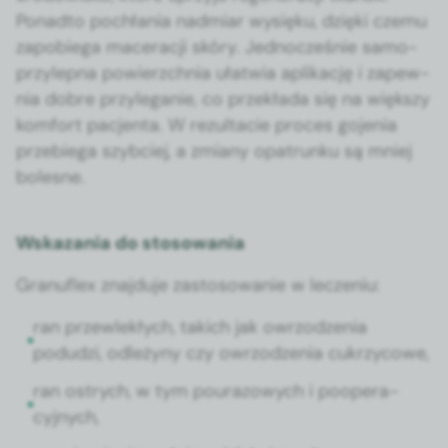
Pon­ad­to pochła­nia nad­mi­ar wysięku, dzię­ki czemu
zapo­b­ie­ga mac­er­acji skóry. Jed­nocześnie samo­
przylep­na powierzch­nia ułatwia aplikację i zapew­
nia dobre przyle­ganie, co przekła­da się na więk­szy
kom­fort pac­jen­ta. W rezulta­cie pro­ces goje­nia
prze­b­ie­ga szy­b­ciej, a zmi­any opa­trunku są mniej
bolesne.
Wskazania do stosowania
Granu­flex zna­j­du­je zas­tosowanie w lecze­niu:
ran przewlekłych, takich jak owr­zodzenia
podudzi, odleżyny czy owr­zodzenia cukrzy­cowe,
ran ostrych, w tym poura­zowych i poop­er­a­
cyjnych,