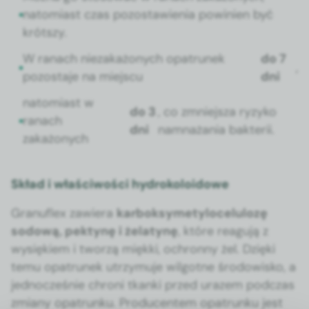
nato­mi­ast czas pozostaw­ienia powinien być
krót­szy.
W ranach nieza­każonych opa­trunek
do 7
,
pozosta­je na miejs­cu
dni
nato­mi­ast w
do 3
, co zmniejsza ryzyko
ranach
dni
nam­naża­nia bak­terii.
zakażonych
Skład i właściwości hydrokoloidowe
Granu­flex zaw­iera
kar­boksymety­lo­celu­lozę
sodową, pek­tynę i żelatynę
, które reagu­ją z
wysiękiem i tworzą mięk­ki, ochron­ny żel. Dzię­ki
temu opa­trunek utrzy­mu­je wilgo­tne środowisko, a
jed­nocześnie chroni tkan­ki przed urazem pod­czas
zmi­any opa­trunku. Pro­du­cen­tem opa­trunku jest