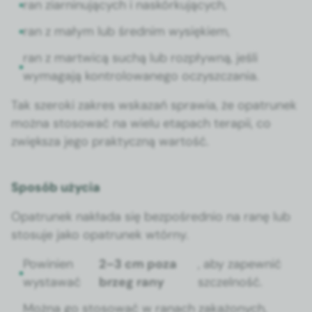
ran ziarn­in­u­ją­cych i naskórku­ją­cych,
ran z małym lub śred­nim wysiękiem,
ran z martwicą suchą lub rozpły­wną, jeśli
wyma­ga­ją kon­trolowanego oczyszcza­nia.
Tak sze­ro­ki zakres wskazań spraw­ia, że opa­trunek
moż­na stosować na wielu eta­pach ter­apii, co
zwięk­sza jego prak­ty­czną wartość.
Sposób użycia
Opa­trunek nakła­da się bezpośred­nio na ranę lub
sto­su­je jako opa­trunek wtórny.
Powinien
2–3 cm poza
, aby zapewnić
wys­tawać
brzeg rany
szczel­ność.
Moż­na go stosować w ranach zakażonych,