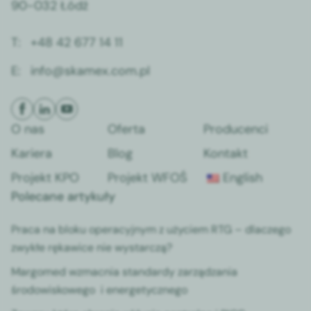
90-032 Łódź
T:
+48 42 677 14 11
E:
info@skamex.com.pl
O nas
Oferta
Producenci
Kariera
Blog
Kontakt
Projekt KPO
Projekt WFOŚ
English
Polecane artykuły
Praca na bloku operacyjnym z użyciem RTG – dlaczego
zwykłe rękawice nie wystarczą?
Margomed wzmacnia standardy zarządzania
środowiskowego i energetycznego