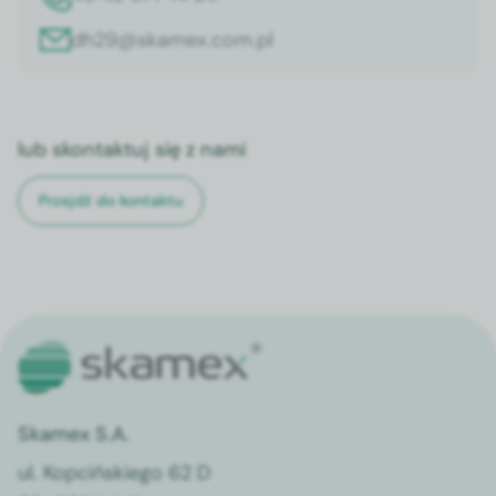
dh29@skamex.com.pl
lub skontaktuj się z nami
Przejdź do kontaktu
Skamex S.A.
ul. Kopcińskiego 62 D