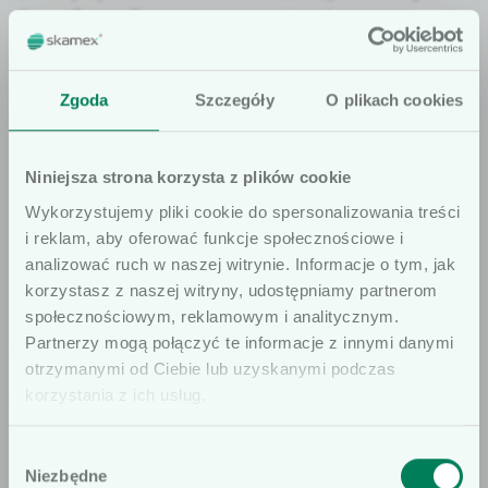
fir­ma
Con­va­Tec
, znana z rozwiązań stosowanych
w nowoczes­nej ter­apii ran.
Zgoda
Szczegóły
O plikach cookies
Przeciwwskazania
nad­wrażli­wość na skład­ni­ki opa­trunku.
Niniejsza strona korzysta z plików cookie
Wykorzystujemy pliki cookie do spersonalizowania treści
ROZMIARY
i reklam, aby oferować funkcje społecznościowe i
ROZMIARY
analizować ruch w naszej witrynie. Informacje o tym, jak
NIEREFUNDOWANE
REFUNDOWANE (cm)
korzystasz z naszej witryny, udostępniamy partnerom
(cm)
społecznościowym, reklamowym i analitycznym.
Szanowni użytkownicy
Partnerzy mogą połączyć te informacje z innymi danymi
10 x 10
otrzymanymi od Ciebie lub uzyskanymi podczas
Informujemy, że prezentowane artykuły
15 x 15
korzystania z ich usług.
na naszej stronie internetowej są
20 x 30
dedykowane wyłącznie dla osób
15 x 20
Wybór
profesjonalnie związanych z dziedziną
Niezbędne
zgody
20 x 20