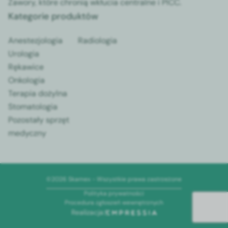
Zawory, które chronią wkłucia centralne i PICC.
Kategorie produktów
Anestezjologia
Radiologia
Urologia
Rękawice
Onkologia
Terapia dożylna
Stomatologia
Pozostały sprzęt
medyczny
©2026 Skamex - Wszystkie prawa zastrzeżone
Polityka prywatności
Procedura zgłoszeń wewnętrznych
Realizacja: