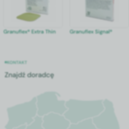
Granuflex® Extra Thin
Granuflex Signal®
KONTAKT
Znajdź doradcę