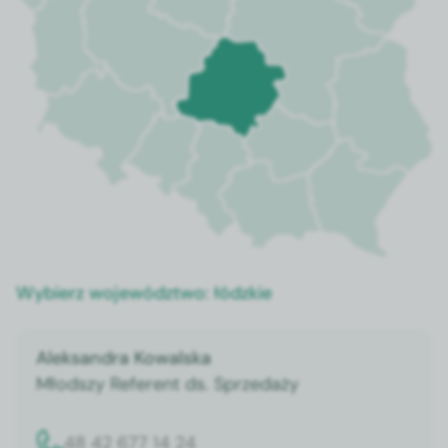
Wybierz województwo:
łódzkie
Aleksandra Kowalska
Młodszy Referent ds. Sprzedaży
48 42 677 14 24