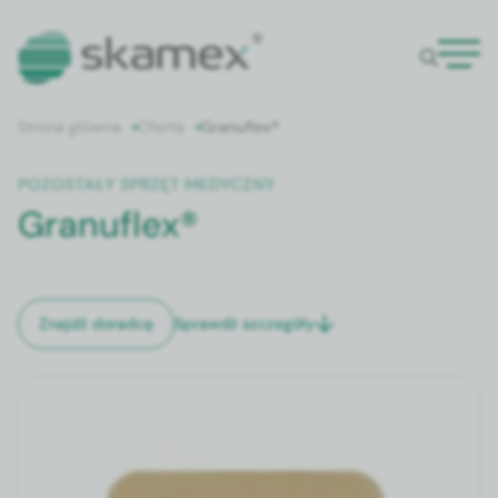
Strona główna
Oferta
Granuflex®
POZOSTAŁY SPRZĘT MEDYCZNY
Granuflex®
Sprawdź szczegóły
Znajdź doradcę