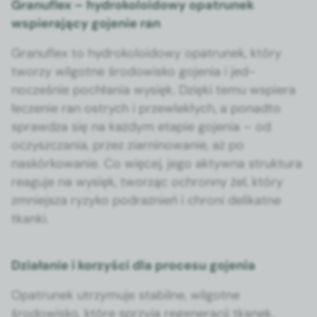
Granuflex – hydrokoloidowy opatrunek
wspierający gojenie ran
Granu­flex to hydrokoloid­owy opa­trunek, który
tworzy wilgo­tne środowisko goje­nia i jed­
nocześnie pochła­nia wysięk. Dzię­ki temu wspiera
lecze­nie ran ostrych i przewlekłych, a pon­ad­to
sprawdza się na każdym etapie goje­nia – od
oczyszcza­nia, przez ziarni­nowanie, aż po
naskórkowanie. Co więcej, jego akty­w­na struk­tu­ra
reagu­je na wysięk, tworząc ochron­ny żel, który
zmniejsza ryzyko podrażnień i chroni delikatne
tkan­ki.
Działanie i korzyści dla procesu gojenia
Opa­trunek utrzy­mu­je sta­bilne, wilgo­tne
środowisko, które sprzy­ja regen­er­acji tkanek.