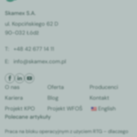
Skamex S.A.
ul. Kopcińskiego 62 D
90-032 Łódź
T:
+48 42 677 14 11
E:
info@skamex.com.pl
O nas
Oferta
Producenci
Kariera
Blog
Kontakt
Projekt KPO
Projekt WFOŚ
English
Polecane artykuły
Praca na bloku operacyjnym z użyciem RTG – dlaczego