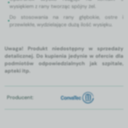
wysiękiem z rany tworząc spójny żel.
Do stosowa­nia na rany głębok­ie, ostre i
przewlekłe, wydziela­jące dużą ilość wysięku.
Uwa­ga! Pro­dukt niedostęp­ny w sprzedaży
detal­icznej. Do kupi­enia jedynie w ofer­cie dla
pod­miotów odpowiedzial­nych jak szpi­tale,
apte­ki itp.
Producent: