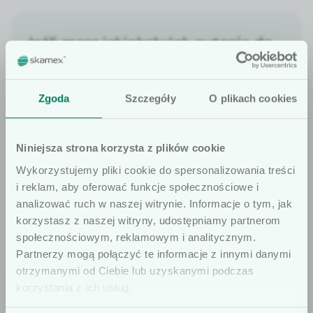
Jeśli masz jakiekolwiek pytania do
oferty, pamiętaj, że jesteśmy do
Twojej dyspozycji.
Zgoda
Szczegóły
O plikach cookies
Znajdź doradcę
Niniejsza strona korzysta z plików cookie
Wykorzystujemy pliki cookie do spersonalizowania treści
i reklam, aby oferować funkcje społecznościowe i
analizować ruch w naszej witrynie. Informacje o tym, jak
korzystasz z naszej witryny, udostępniamy partnerom
OFERTA
społecznościowym, reklamowym i analitycznym.
Szanowni użytkownicy
Partnerzy mogą połączyć te informacje z innymi danymi
Sprawdź także
otrzymanymi od Ciebie lub uzyskanymi podczas
Informujemy, że prezentowane artykuły
korzystania z ich usług.
na naszej stronie internetowej są