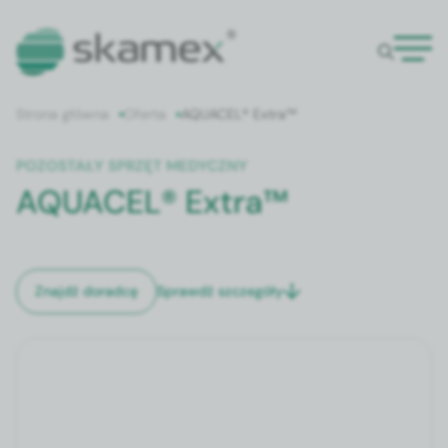
Strona główna
Oferta
AQUACEL® Extra™
POZOSTAŁY SPRZĘT MEDYCZNY
AQUACEL® Extra™
Sprawdź szczegóły
Znajdź doradcę