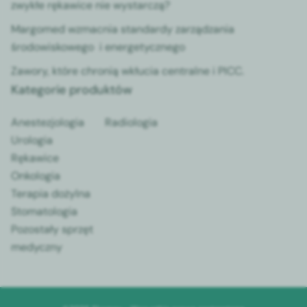
zwykłe rękawice nie wystarczą?
Margomed wzmacnia standardy zarządzania
środowiskowego i energetycznego
Zawory, które chronią wkłucia centralne i PICC.
Kategorie produktów
Anestezjologia
Radiologia
Urologia
Rękawice
Onkologia
Terapia dożylna
Stomatologia
Pozostały sprzęt
medyczny