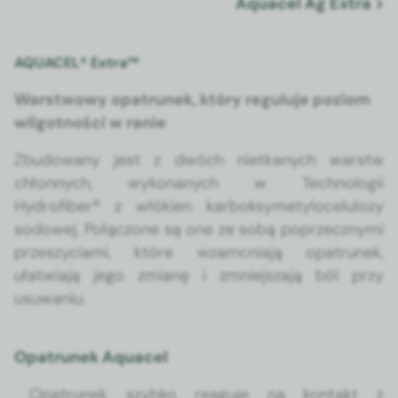
Aqua­cel Ag Extra >
AQUACEL® Extra™
Warst­wowy opa­trunek, który reg­u­lu­je poziom
wilgo­t­noś­ci w ranie
Zbu­dowany jest z dwóch nietkanych warstw
chłon­nych, wyko­nanych w Tech­nologii
Hydrofiber® z włókien kar­boksymety­lo­celu­lozy
sodowej. Połąc­zone są one ze sobą poprzeczny­mi
przeszy­ci­a­mi, które wzam­c­ni­a­ją opa­trunek,
ułatwia­ją jego zmi­anę i zmniejsza­ją ból przy
usuwa­niu.
Opatrunek Aquacel
Opa­trunek szy­bko reagu­je na kon­takt z