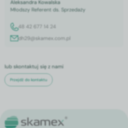
Aleksandra Kowalska
Młodszy Referent ds. Sprzedaży
48 42 677 14 24
dh29@skamex.com.pl
lub skontaktuj się z nami
Przejdź do kontaktu