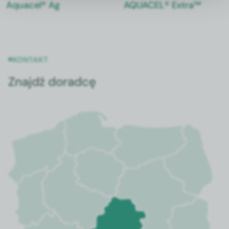
Aquacel® Ag
AQUACEL® Extra™
KONTAKT
Znajdź doradcę