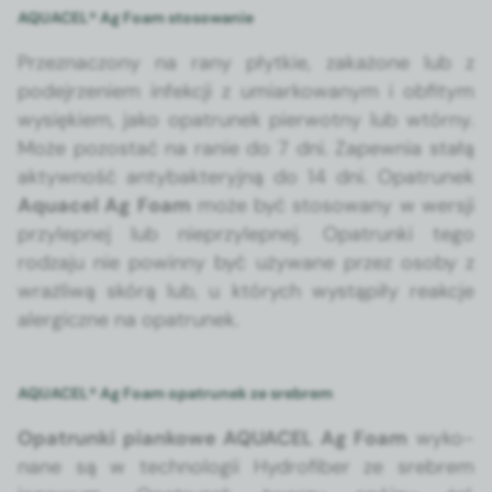
AQUACEL® Ag Foam stosowanie
Przez­nac­zony na rany płytkie, zakażone lub z
pode­jrze­niem infekcji z umi­arkowanym i obfi­tym
wysiękiem, jako opa­trunek pier­wot­ny lub wtórny.
Może pozostać na ranie do 7 dni. Zapew­nia stałą
akty­wność anty­bak­teryjną do 14 dni. Opa­trunek
Aqua­cel Ag Foam
może być stosowany w wer­sji
przylep­nej lub nieprzylep­nej. Opa­trun­ki tego
rodza­ju nie powin­ny być uży­wane przez oso­by z
wrażli­wą skórą lub, u których wys­tąpiły reakc­je
aler­giczne na opa­trunek.
AQUACEL® Ag Foam opatrunek ze srebrem
Opa­trun­ki piankowe AQUACEL Ag Foam
wyko­
nane są w tech­nologii Hydrofiber ze sre­brem