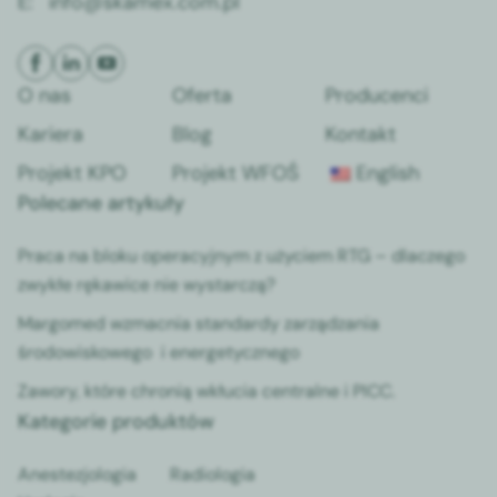
E:
info@skamex.com.pl
O nas
Oferta
Producenci
Kariera
Blog
Kontakt
Projekt KPO
Projekt WFOŚ
English
Polecane artykuły
Praca na bloku operacyjnym z użyciem RTG – dlaczego
zwykłe rękawice nie wystarczą?
Margomed wzmacnia standardy zarządzania
środowiskowego i energetycznego
Zawory, które chronią wkłucia centralne i PICC.
Kategorie produktów
Anestezjologia
Radiologia