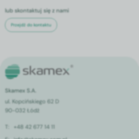
lub skontaktuj się z nami
Przejdź do kontaktu
Skamex S.A.
ul. Kopcińskiego 62 D
90-032 Łódź
T:
+48 42 677 14 11