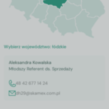
Wybierz województwo:
łódzkie
Aleksandra Kowalska
Młodszy Referent ds. Sprzedaży
48 42 677 14 24
dh29@skamex.com.pl