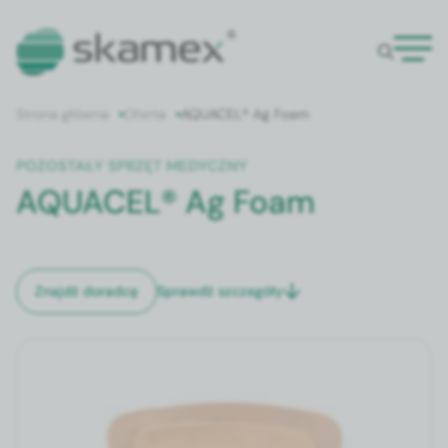
Strona główna
Oferta
AQUACEL® Ag Foam
POZOSTAŁY SPRZĘT MEDYCZNY
AQUACEL® Ag Foam
Sprawdź szczegóły
Znajdź doradcę