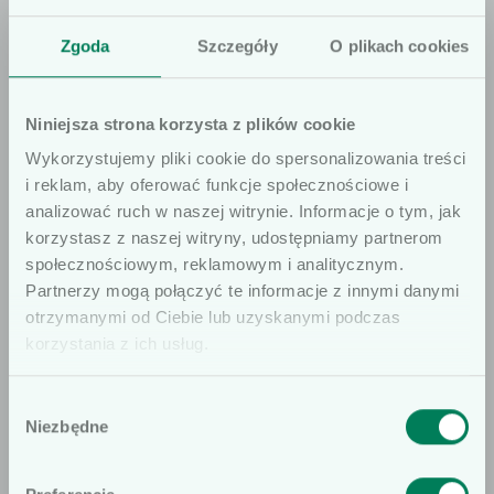
pod­miotów odpowiedzial­nych jak szpi­tale,
Zgoda
Szczegóły
O plikach cookies
apte­ki itp.
Niniejsza strona korzysta z plików cookie
Producent:
Wykorzystujemy pliki cookie do spersonalizowania treści
i reklam, aby oferować funkcje społecznościowe i
analizować ruch w naszej witrynie. Informacje o tym, jak
korzystasz z naszej witryny, udostępniamy partnerom
społecznościowym, reklamowym i analitycznym.
Szanowni użytkownicy
Partnerzy mogą połączyć te informacje z innymi danymi
otrzymanymi od Ciebie lub uzyskanymi podczas
Informujemy, że prezentowane artykuły
Jeśli masz jakiekolwiek pytania do
korzystania z ich usług.
na naszej stronie internetowej są
oferty, pamiętaj, że jesteśmy do
dedykowane wyłącznie dla osób
Twojej dyspozycji.
Wybór
profesjonalnie związanych z dziedziną
Niezbędne
zgody
wyrobów medycznych. W
Znajdź doradcę
szczególności, kierujemy ofertę do