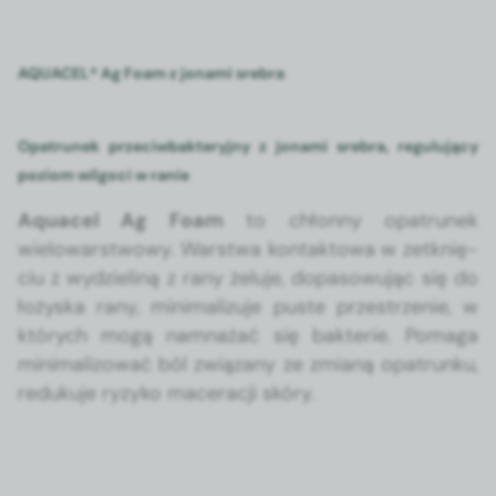
AQUACEL® Ag Foam z jonami srebra
Opatrunek przeciwbakteryjny z jonami srebra, regulujący
poziom wilgoci w ranie
Aqua­cel Ag Foam
to chłon­ny opa­trunek
wielowarst­wowy. Warst­wa kon­tak­towa w zetknię­
ciu z wydzieliną z rany żelu­je, dopa­sowu­jąc się do
łożys­ka rany, min­i­mal­izu­je puste przestrze­nie, w
których mogą nam­nażać się bak­terie. Poma­ga
min­i­mal­i­zować ból związany ze zmi­aną opa­trunku,
reduku­je ryzyko mac­er­acji skóry.