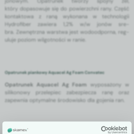
jonowym. Opa­trunek tworzy spójny żel,
który dopa­sowu­je się do powierzch­ni rany. Część
kon­tak­towa z raną wyko­nana w tech­nologii
Hydrofiber zaw­iera 1,2% w/w jonów sre­
bra. Zewnętrz­na warst­wa jest wodoo­d­por­na, reg­
u­lu­je poziom wilgo­t­noś­ci w ranie.
Opatrunek piankowy Aquacel Ag Foam Convatec
Opa­trunek Aqua­cel Ag Foam
wyposażony w
silikonowy przele­piec zabez­piecza ranę oraz
zapew­nia opty­malne środowisko dla goje­nia ran.
Uwa­ga! Pro­dukt niedostęp­ny w sprzedaży
detal­icznej. Do kupi­enia jedynie w ofer­cie dla