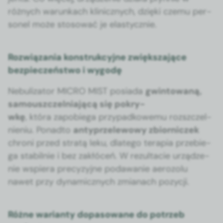
różnych warunk­ach klin­icznych, dzię­ki czemu per­
son­el może stosować je elasty­cznie.
Rozwiązania konstrukcyjne zwiększające
bezpieczeństwo i wygodę
Neb­u­liza­tor MICRO MIST posi­a­da
gwin­towaną,
samouszczel­ni­a­jącą się pokry­
wkę
, która zapo­b­ie­ga przy­pad­kowe­mu rozszczel­
nie­niu. Pon­ad­to
antyprzele­wowy zbior­niczek
chroni przed stratą leku, dlat­ego ter­apia prze­b­ie­
ga sta­bil­nie i bez zakłóceń. W rezulta­cie urządze­
nie wspiera pre­cyzyjne podawanie aero­zolu
nawet przy dynam­icznych zmi­anach pozy­cji.
Różne warianty dopasowane do potrzeb