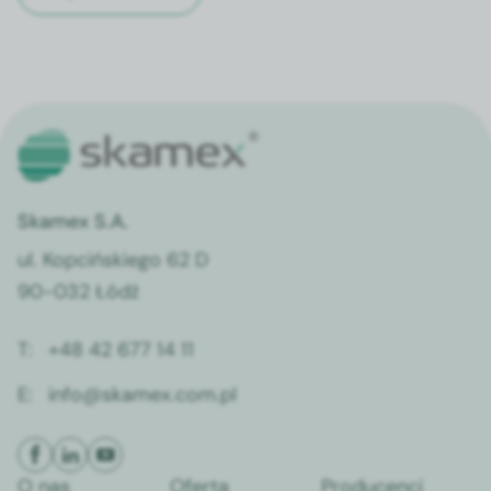
Skamex S.A.
ul. Kopcińskiego 62 D
90-032 Łódź
T:
+48 42 677 14 11
E:
info@skamex.com.pl
O nas
Oferta
Producenci