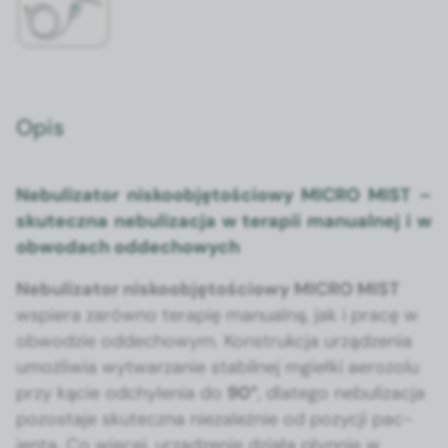
Opis
Neb­u­liza­tor niskoob­ję­toś­ciowy MICRO MIST –
skutecz­na neb­u­liza­c­ja w ter­apii man­u­al­nej i w
obwodach odd­e­chowych
Neb­u­liza­tor niskoob­ję­toś­ciowy MICRO MIST
wspiera zarówno ter­apię man­u­al­ną, jak i pracę w
obwodzie odd­e­chowym. Kon­strukc­ja urządzenia
umożli­wia wyt­warzanie sta­bil­nej mgieł­ki aero­zolu
przy kącie odchyle­nia do
90°
, dlat­ego neb­u­liza­c­ja
pozosta­je skutecz­na nieza­leżnie od pozy­cji pac­
jen­ta. Co więcej, urządze­nie dzi­ała płyn­nie w