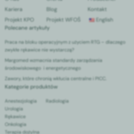
Kariera
Blog
Kontakt
Projekt KPO
Projekt WFOŚ
English
Polecane artykuły
Praca na bloku operacyjnym z użyciem RTG – dlaczego
zwykłe rękawice nie wystarczą?
Margomed wzmacnia standardy zarządzania
środowiskowego i energetycznego
Zawory, które chronią wkłucia centralne i PICC.
Kategorie produktów
Anestezjologia
Radiologia
Urologia
Rękawice
Onkologia
Terapia dożylna