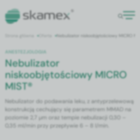
Strona główna
Oferta
Nebulizator niskoobjętościowy MICRO MI
ANESTEZJOLOGIA
Nebulizator
niskoobjętościowy MICRO
MIST®
Nebulizator do podawania leku, z antyprzelewową
konstrukcją cechujący się parametrem MMAD na
poziomie 2,7 µm oraz tempie nebulizacji 0,30 –
0,35 ml/min przy przepływie 6 – 8 l/min.