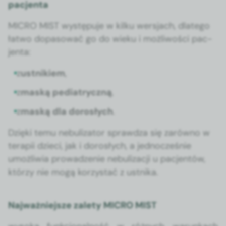
pacjenta
MICRO MIST wys­tępu­je w kilku wer­s­jach, dlat­ego
łat­wo dopa­sować go do wieku i możli­woś­ci pac­
jen­ta:
z
ust­nikiem
,
z
maską pedi­atryczną
,
z
maską dla dorosłych
.
Dzię­ki temu neb­u­liza­tor sprawdza się zarówno w
ter­apii dzieci, jak i dorosłych, a jed­nocześnie
umożli­wia prowadze­nie neb­u­liza­cji u pac­jen­tów,
którzy nie mogą korzys­tać z ust­ni­ka.
Najważniejsze zalety MICRO MIST