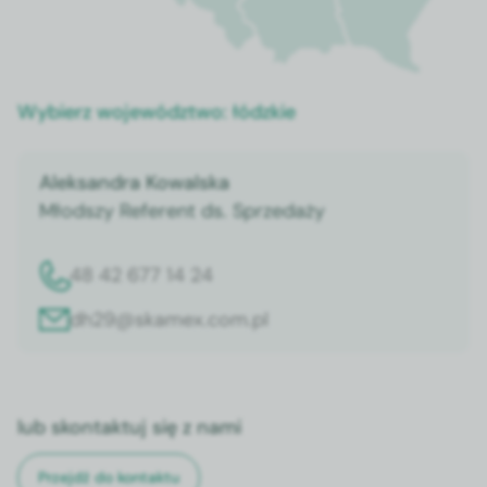
Wybierz województwo:
łódzkie
Aleksandra Kowalska
Młodszy Referent ds. Sprzedaży
48 42 677 14 24
dh29@skamex.com.pl
lub skontaktuj się z nami
Przejdź do kontaktu