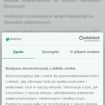
wyso­ka funkcjon­al­ność w różnych warunk­ach
klin­icznych.
możli­wość stosowa­nia w ter­apii man­u­al­nej i w
obwodzie odd­e­chowym,
sta­bil­na neb­u­liza­c­ja przy kącie odchyle­nia do 90°,
gwin­towana pokry­wka zapew­ni­a­ją­ca szczel­ność,
antyprzele­wowy zbior­niczek chronią­cy przed
Zgoda
Szczegóły
O plikach cookies
stratą leku,
dostęp­ność wer­sji z ust­nikiem lub maska­mi,
Niniejsza strona korzysta z plików cookie
Wykorzystujemy pliki cookie do spersonalizowania treści
i reklam, aby oferować funkcje społecznościowe i
analizować ruch w naszej witrynie. Informacje o tym, jak
Producent:
korzystasz z naszej witryny, udostępniamy partnerom
społecznościowym, reklamowym i analitycznym.
Szanowni użytkownicy
Partnerzy mogą połączyć te informacje z innymi danymi