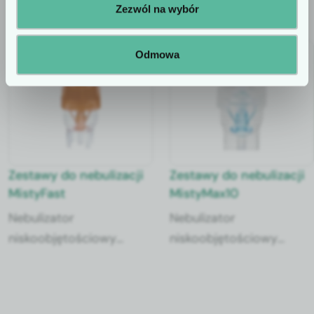
Zezwól na wybór
Odmowa
Zestawy do nebulizacji
Zestawy do nebulizacji
MistyFast
MistyMax10
Nebulizator
Nebulizator
niskoobjętościowy
niskoobjętościowy
pozwalający na
umożliwiający
dostarczenie 3 ml
dostarczenie aerozolu o
roztworu w ciągu 3,3
przeciętnej średnicy