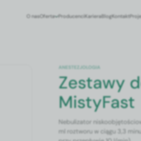
O nas
Oferta
Producenci
Kariera
Blog
Kontakt
Proj
ANESTEZJOLOGIA
Zestawy do
MistyFast
Nebulizator niskoobjętościo
ml roztworu w ciągu 3,3 minu
przy przepływie 10 l/min).