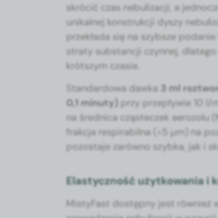
skró­cić czas neb­u­liza­cji, a jed­n
unikalnej kon­strukcji dyszy neb­u­li
przekła­da się na szyb­sze podanie le
straty sub­stancji czyn­nej, dlat­eg
krót­szym cza­sie.
Stan­dar­d­owa dawka
3 ml rozt­wo
0,1 min­u­ty)
przy przepły­wie 10 l/
na śred­ni­ca cząsteczek aero­zol
frakc­ja res­pirabil­na (<5 µm) na 
pozosta­je zarówno szy­b­ka, jak i s
Elastyczność użytkowania i 
Misty­Fast dostęp­ny jest również w