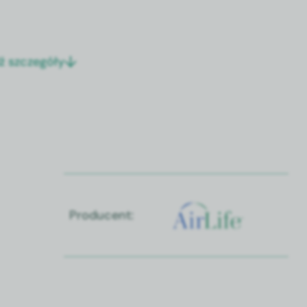
ź szczegóły
Producent: