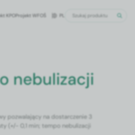
ekt KPO
Projekt WFOŚ
PL
 nebulizacji
wy pozwalający na dostarczenie 3
ty (+/- 0,1 min; tempo nebulizacji