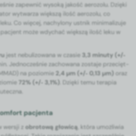
ocześnie zapewnić wysoką jakość aero­zolu. Dzię­ki
za­tor wyt­warza więk­szą ilość aero­zolu, co
ku. Co więcej, nachy­lony ust­nik min­i­mal­izu­je
o pac­jent może wdy­chać więk­szą ilość leku w
ru
jest neb­u­li­zowana w cza­sie
3,3 min­u­ty (+/‑
min. Jed­nocześnie zachowana zosta­je prze­cięt­
u (MMAD) na poziomie
2,4 µm (+/‑ 0,13 µm)
oraz
poziomie
72% (+/‑ 3,1%)
. Dzię­ki temu ter­apia
kutecz­na.
komfort pacjenta
 wer­sji z
obro­tową głow­icą
, która umożli­wia