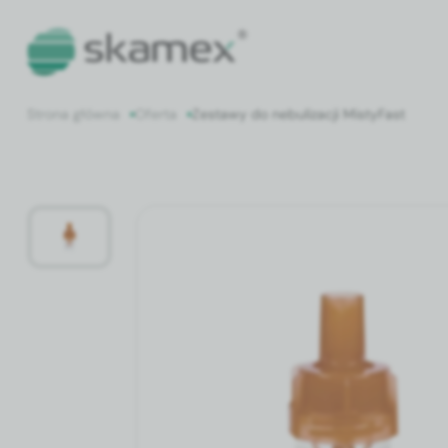
Strona główna
Oferta
Zestawy do nebulizacji MistyFast