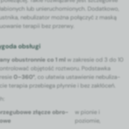
i półleżącej. Takie rozwiązanie jest szczegól­nie
słabionych lub unieru­chomionych. Dodatkowo,
ust­ni­ka, neb­u­liza­tor moż­na połączyć z maską
owanie ter­apii bez prz­er­wy.
ygoda obsługi
ny obus­tron­nie co 1 ml
w zakre­sie od 3 do 10
 kon­trolować obję­tość rozt­woru. Pod­stawka
re­sie
0–360°
, co ułatwia ustaw­ie­nie neb­u­liza­
cie ter­apia prze­b­ie­ga płyn­nie i bez zakłóceń.
h:
rzegubowe złącze obro­
w pio­nie i
towe
poziomie,