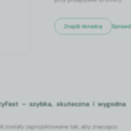
Sprawd
Znajdź doradcę
ty­Fast – szy­b­ka, skutecz­na i wygod­na
st
zostały zapro­jek­towane tak, aby znaczą­co