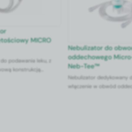
ciowy MICRO
Nebulizator do obwodu
oddechowego Micro-Mis
dawania leku, z
Neb-Tee™
onstrukcją
Nebulizator dedykowany do
arametrem MMAD
włączenie w obwód oddechowy
µm oraz tempie
wyposażony w łącznik T z
 0,35 ml/min przy
samodomykającą się zastawkę 
/min.
przestrzeń martwą i dren.