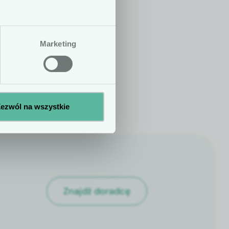
h ani zaleceń
zenie statusu
Marketing
Nie
Tak
ezwól na wszystkie
Znajdź doradcę