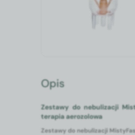
Opis
Zestawy do neb­u­liza­cji Mis
ter­apia aero­zolowa
Zestawy do neb­u­liza­cji Misty­Fa