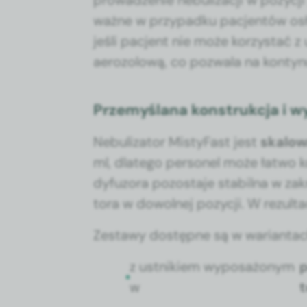
prowadze­nie neb­u­liza­cji w pozy­cj
ważne w przy­pad­ku pac­jen­tów o
jeśli pac­jent nie może korzys­tać z 
aero­zolową, co pozwala na kon­tyn­u
Przemyślana konstrukcja i w
Neb­u­liza­tor Misty­Fast jest
skalowa
ml, dlat­ego per­son­el może łat­wo
dyfu­zo­ra pozosta­je sta­bil­na w zak
to­ra w dowol­nej pozy­cji. W rezulta­
Zestawy dostęp­ne są w wari­antac
z ust­nikiem wyposażonym
p
w