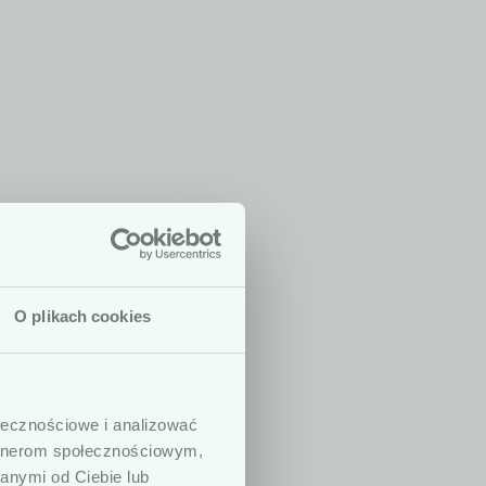
O plikach cookies
 są dedykowane
dycznych. W
ołecznościowe i analizować
ny, prowadzących
artnerom społecznościowym,
. Podkreślamy,
anymi od Ciebie lub