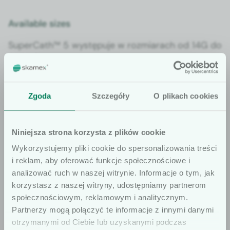
Available sizes
Super­Cath™ 5 wys­tępu­je w rozmi­arach od 14G do
26G. Dzię­ki temu moż­na go stosować w wielu
obszarach klin­icznych, od inten­sy­wnej ter­apii po
odd­zi­ały pedi­atryczne. Sze­ro­ki wybór rozmi­arów
Zgoda
Szczegóły
O plikach cookies
zwięk­sza elasty­czność pra­cy i pozwala dobrać
cewnik do konkret­nej sytu­acji klin­icznej.
Niniejsza strona korzysta z plików cookie
Wykorzystujemy pliki cookie do spersonalizowania treści
Man­u­fac­
i reklam, aby oferować funkcje społecznościowe i
tur­er:
analizować ruch w naszej witrynie. Informacje o tym, jak
korzystasz z naszej witryny, udostępniamy partnerom
społecznościowym, reklamowym i analitycznym.
Szanowni użytkown­i­cy
Partnerzy mogą połączyć te informacje z innymi danymi
otrzymanymi od Ciebie lub uzyskanymi podczas
Infor­mu­je­my, że prezen­towane artykuły