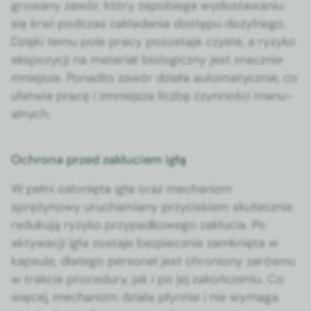
growany zawór, który zapo­b­ie­ga wydostawa­niu
się krwi pod­czas zakłada­nia dostępu dożyl­nego.
Dzię­ki temu pole pra­cy pozosta­je czyste, a ryzyko
ekspozy­cji na mate­ri­ał bio­log­iczny jest znacznie
mniejsze. Pon­ad­to zawór dzi­ała automaty­cznie, co
ułatwia pracę i zmniejsza liczbę czyn­noś­ci man­u­
al­nych.
Ochrona przed zakłuciem igłą
W pełni osłonię­ta igła oraz mech­a­nizm
sprężynowy uruchami­any przy­ciskiem skutecznie
reduku­ją ryzyko przy­pad­kowego zakłu­cia. Po
aktywacji igła zosta­je bez­piecznie zamknię­ta w
kap­sule, dlat­ego per­son­el jest chro­niony zarówno
w trak­cie pro­ce­dury, jak i po jej zakończe­niu. Co
więcej, mech­a­nizm dzi­ała płyn­nie i nie wyma­ga