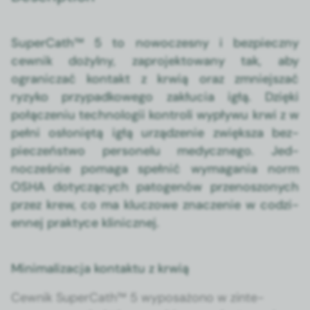
Super­Cath™ 5 to nowoczes­ny i bez­pieczny
cewnik dożyl­ny, zapro­jek­towany tak, aby
ograniczać kon­takt z krwią oraz zmniejszać
ryzyko przy­pad­kowego zakłu­cia igłą. Dzię­ki
połącze­niu tech­nologii kon­troli wypły­wu krwi z w
pełni osłoniętą igłą urządze­nie zwięk­sza bez­
pieczeńst­wo per­son­elu medy­cznego. Jed­
nocześnie poma­ga spełnić wyma­gania norm
OSHA doty­czą­cych pato­genów przenos­zonych
przez krew, co ma kluc­zowe znacze­nie w codzi­
en­nej prak­tyce klin­icznej.
Minimalizacja kontaktu z krwią
Cewnik Super­Cath™ 5 wyposażono w zin­te­