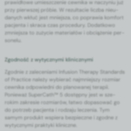
praw­idłowe umieszcze­nie cewni­ka w naczyniu już
przy pier­wszej pró­bie. W rezulta­cie licz­ba nieu­
danych wkłuć jest mniejsza, co popraw­ia kom­fort
pac­jen­ta i skra­ca czas pro­ce­dury. Dodatkowo
zmniejsza to zuży­cie mate­ri­ałów i obciąże­nie per­
son­elu.
Zgodność z wytycznymi klinicznymi
Zgod­nie z zalece­ni­a­mi Infu­sion Ther­a­py Stan­dards
of Prac­tice należy wybier­ać najm­niejszy rozmi­ar
cewni­ka odpowied­ni do planowanej ter­apii.
Ponieważ Super­Cath™ 5 dostęp­ny jest w sze­
rokim zakre­sie rozmi­arów, łat­wo dopa­sować go
do potrzeb pac­jen­ta i rodza­ju leczenia. Tym
samym pro­dukt wspiera bez­pieczne i zgodne z
wyty­czny­mi prak­ty­ki klin­iczne.