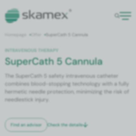
Home­page
Offer
Super­Cath 5 Can­nu­la
INTRA­VENOUS THER­A­PY
SuperCath 5 Cannula
The Super­Cath 5 safe­ty intra­venous catheter
com­bines blood-stop­ping tech­nol­o­gy with a ful­ly
her­met­ic nee­dle pro­tec­tion, min­i­miz­ing the risk of
needle­stick injury.
Check the details
Find an advi­sor