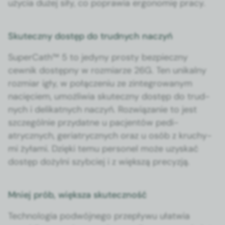
uży­cia dużej siły, co popraw­ia ergonomię pra­cy.
Skuteczny dostęp do trudnych naczyń
Super­Cath™ 5 to jedyny prosty bez­pieczny
cewnik dostęp­ny w rozmi­arze 26G. Ten unikalny
rozmi­ar igły, w połącze­niu ze zin­te­growanym
nacię­ciem, umożli­wia skuteczny dostęp do trud­
nych i delikat­nych naczyń. Rozwiązanie to jest
szczegól­nie przy­datne u pac­jen­tów pedi­
atrycznych, geri­atrycznych oraz u osób z kruchy­
mi żyła­mi. Dzię­ki temu per­son­el może uzyskać
dostęp dożyl­ni szy­b­ciej i z więk­szą pre­cyzją.
Mniej prób, większa skuteczność
Tech­nolo­gia pod­wójnego przepły­wu ułatwia