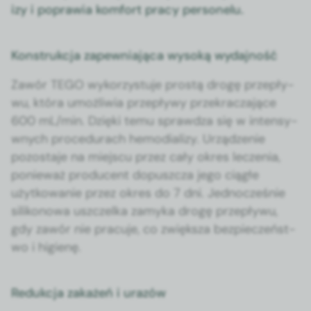
izy i popraw­ia kom­fort pra­cy per­son­elu.
Konstrukcja zapewniająca wysoką wydajność
Zawór TEGO wyko­rzys­tu­je prostą drogę przepły­
wu, która umożli­wia przepły­wy przekracza­jące
600 mL/min. Dzię­ki temu sprawdza się w inten­sy­
wnych pro­ce­du­rach hemodi­al­izy. Urządze­nie
pozosta­je na miejs­cu przez cały okres leczenia,
ponieważ pro­du­cent dopuszcza jego ciągłe
użytkowanie przez okres do 7 dni. Jed­nocześnie
silikonowa uszczel­ka zamy­ka drogę przepły­wu,
gdy zawór nie pracu­je, co zwięk­sza bez­pieczeńst­
wo i higienę.
Redukcja zakażeń i urazów