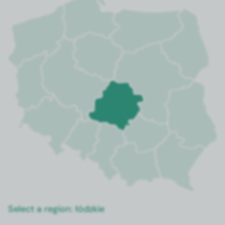
Select a region:
łódzkie