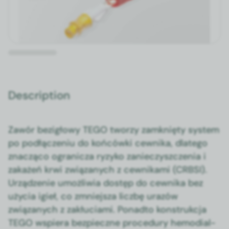
Description
Zawór bezigłowy TEGO tworzy zamknię­ty sys­tem
po podłącze­niu do końców­ki cewni­ka, dlat­ego
znaczą­co ogranicza ryzyko zanieczyszczenia i
zakażeń krwi związanych z cewnika­mi (CRBSI).
Urządze­nie umożli­wia dostęp do cewni­ka bez
uży­cia igieł, co zmniejsza liczbę urazów
związanych z zakłu­ci­a­mi. Pon­ad­to kon­strukc­ja
TEGO wspiera bez­pieczne pro­ce­dury hemodi­al­