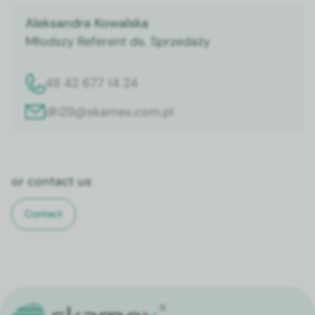
Alek­san­dra Kowal­s­ka
Młod­szy Ref­er­ent ds. Sprzedaży
48 42 677 14 24
dh29@skamex.com.pl
or con­tact us
Con­tact