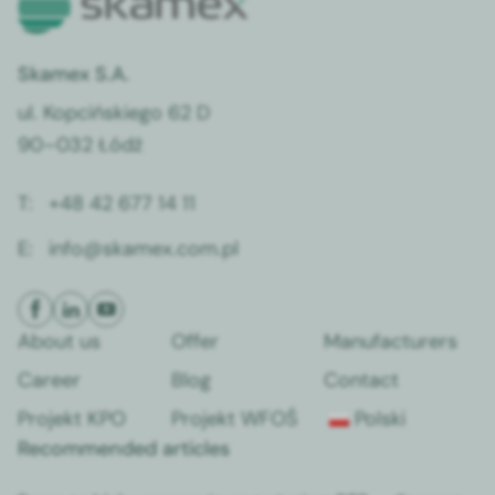
Skamex S.A.
ul. Kop­cińskiego 62 D
90–032 Łódź
T:
+48 42 677 14 11
E:
info@skamex.com.pl
About us
Offer
Man­u­fac­tur­ers
Career
Blog
Con­tact
Pro­jekt KPO
Pro­jekt WFOŚ
Pol­s­ki
Recommended articles