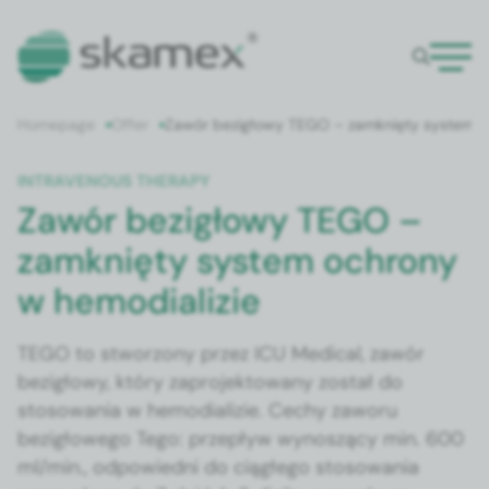
Home­page
Offer
Zawór bezigłowy TEGO – zamknię­ty sys­tem oc
INTRA­VENOUS THER­A­PY
Zawór bezigłowy TEGO –
zamknięty system ochrony
w hemodializie
TEGO to stwor­zony przez ICU Med­ical, zawór
bezigłowy, który zapro­jek­towany został do
stosowa­nia w hemodi­al­izie. Cechy zaworu
bezigłowego Tego: przepływ wynoszą­cy min. 600
ml/min., odpowied­ni do ciągłego stosowa­nia