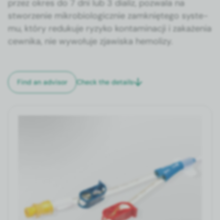
przez okres do 7 dni lub 3 dial­iz, pozwala na
stworze­nie mikro­bi­o­log­icznie zamkniętego sys­te­
mu, który reduku­je ryzyko kon­t­a­m­i­nacji i zakaże­nia
cewni­ka, nie wywołu­je zjawiska hemo­lizy.
Check the details
Find an advi­sor