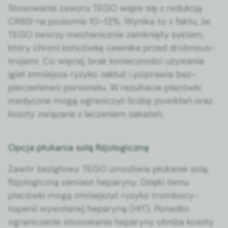
Stosowanie zaworu TEGO wiąże się z redukcją
CRBSI na poziomie 10–12%. Wyni­ka to z fak­tu, że
TEGO tworzy mechan­icznie zamknię­ty sys­tem,
który chroni końcówkę cewni­ka przed drob­nous­
tro­ja­mi. Co więcej, brak koniecznoś­ci uży­wa­nia
igieł zmniejsza ryzyko zakłuć i popraw­ia bez­
pieczeńst­wo per­son­elu. W rezulta­cie placów­ki
medy­czne mogą ograniczyć liczbę powikłań oraz
kosz­ty związane z lecze­niem zakażeń.
Opcja płukania solą fizjologiczną
Zawór bezigłowy TEGO umożli­wia płukanie solą
fizjo­log­iczną zami­ast heparyny. Dzię­ki temu
placów­ki mogą zmniejszyć ryzyko trom­bo­cy­
topenii wywołanej heparyną (HIT). Pon­ad­to
ogranicze­nie stosowa­nia heparyny obniża kosz­ty