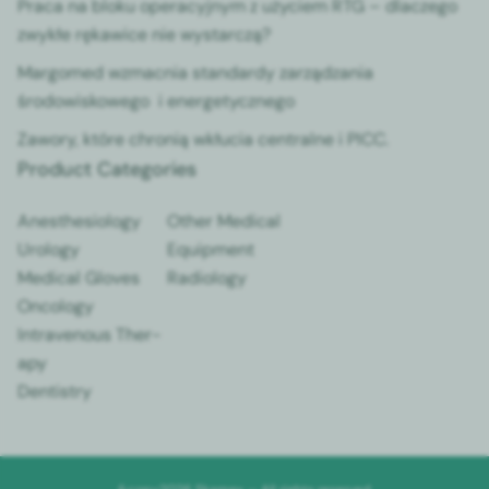
Pra­ca na bloku oper­a­cyjnym z uży­ciem RTG – dlaczego
zwykłe rękaw­ice nie wystar­czą?
Mar­gomed wzmac­nia stan­dardy zarządza­nia
środowiskowego i ener­gety­cznego
Zawory, które chronią wkłu­cia cen­tralne i PICC.
Product Categories
Anes­the­si­ol­o­gy
Oth­er Med­ical
Urol­o­gy
Equip­ment
Med­ical Gloves
Radi­ol­o­gy
Oncol­o­gy
Intra­venous Ther­
a­py
Den­tistry