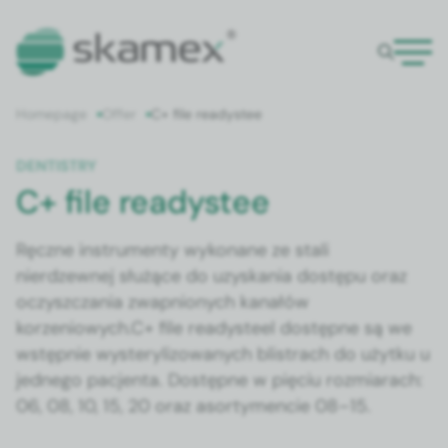
Home­page
Offer
C+ file readys­tee
DEN­TISTRY
C+ file readystee
Ręczne instru­men­ty wyko­nane ze stali
nierdzewnej służące do uzyska­nia dostępu oraz
oczyszcza­nia zwap­nionych kanałów
korzeniowych.C+ file readys­teel dostęp­ne są we
wstęp­nie wys­teryl­i­zowanych blis­tra­ch do użytku u
jed­nego pac­jen­ta. Dostęp­ne w pię­ciu rozmi­arach:
06, 08, 10, 15, 20 oraz asorty­men­cie 08–15.