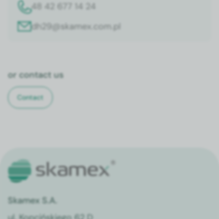
48 42 677 14 24
dh29@skamex.com.pl
or con­tact us
Con­tact
Skamex S.A.
ul. Kop­cińskiego 62 D