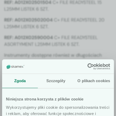
REF: A012X02501504
C+ FILE READYSTEEL 15
L25MM LISTEK 6 SZT.
REF: A012X02502004
C+ FILE READYSTEEL 20
L25MM LISTEK 6 SZT.
REF: A012X02590004
C+ FILE READYSTEEL
ASORTYMENT L25MM LISTEK 6 SZT.
Instru­men­ty dostęp­ne również w dłu­goś­ci­ach
L18MM oraz L 21MM
Zgoda
Szczegóły
O plikach cookies
Niniejsza strona korzysta z plików cookie
Wykorzystujemy pliki cookie do spersonalizowania treści
If you have any questions about our
i reklam, aby oferować funkcje społecznościowe i