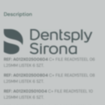
Description
REF: A012X02500604
C+ FILE READYSTEEL 06
L25MM LISTEK 6 SZT.
REF: A012X02500804
C+ FILE READYSTEEL 08
L25MM LISTEK 6 SZT.
REF: A012X02501004
C+ FILE READYSTEEL 10
L25MM LISTEK 6 SZT.