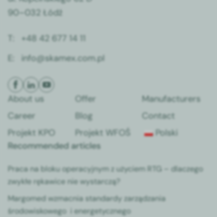
90–032 Łódź
T:
+48 42 677 14 11
E:
info@skamex.com.pl
About us
Offer
Man­u­fac­tur­ers
Career
Blog
Con­tact
Pro­jekt KPO
Pro­jekt WFOŚ
Pol­s­ki
Recommended articles
Pra­ca na bloku oper­a­cyjnym z uży­ciem RTG – dlaczego
zwykłe rękaw­ice nie wystar­czą?
Mar­gomed wzmac­nia stan­dardy zarządza­nia
środowiskowego i ener­gety­cznego