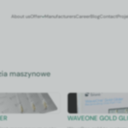
About us
Offer
Man­u­fac­tur­ers
Career
Blog
Con­tact
Pro­j
zia maszynowe
ER
WAVEONE GOLD GL