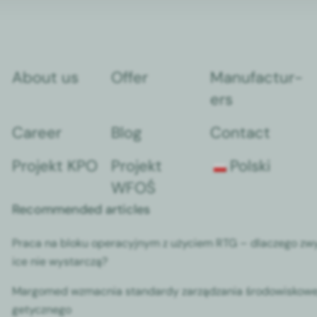
About us
Offer
Man­u­fac­tur­
ers
Career
Blog
Con­tact
Pro­jekt KPO
Pro­jekt
Pol­s­ki
WFOŚ
Recommended articles
Pra­ca na bloku oper­a­cyjnym z uży­ciem RTG – dlaczego z
ice nie wystar­czą?
Mar­gomed wzmac­nia stan­dardy zarządza­nia środowiskow
gety­cznego