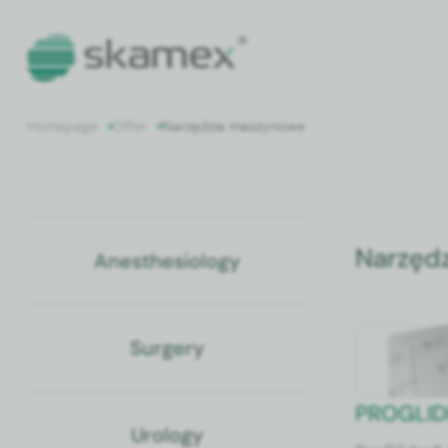
Home­page
Offer
Narzędzia maszynowe
Narzęd
Anes­the­si­ol­o­gy
Surgery
PROGLID
Urol­o­gy