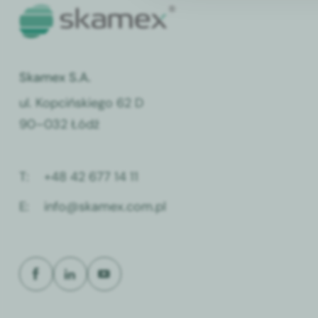
Skamex S.A.
ul. Kop­cińskiego 62 D
90–032 Łódź
T:
+48 42 677 14 11
E:
info@skamex.com.pl