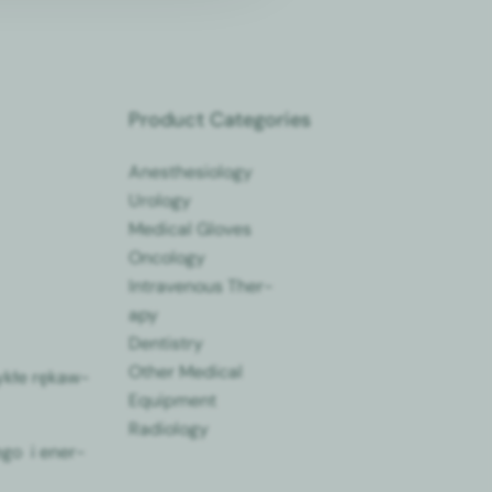
Product Categories
Anes­the­si­ol­o­gy
Urol­o­gy
Med­ical Gloves
Oncol­o­gy
Intra­venous Ther­
a­py
Den­tistry
Oth­er Med­ical
wykłe rękaw­
Equip­ment
Radi­ol­o­gy
ego i ener­