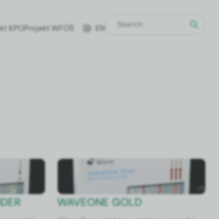
ekt KPO
Pro­jekt WFOŚ
EN
IDER
WAVEONE GOLD