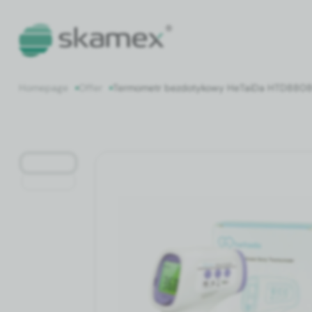
Home­page
Offer
Ter­mometr bez­do­tykowy HeT­ai­Da HTD880