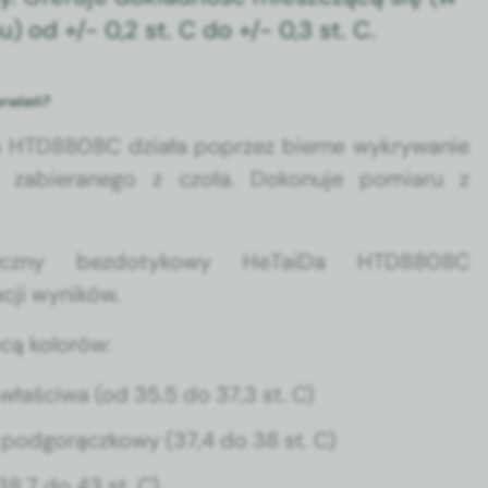
) od +/- 0,2 st. C do +/- 0,3 st. C.
erwień?
Da HTD8808C dzi­ała poprzez bierne wykry­wanie
o zabier­anego z czoła. Dokonu­je pomi­aru z
­czny bez­do­tykowy HeT­ai­Da HTD8808C
acji wyników.
ocą kolorów:
 właś­ci­wa (od 35.5 do 37,3 st. C)
pod­gorączkowy (37,4 do 38 st. C)
38,7 do 43 st. C)