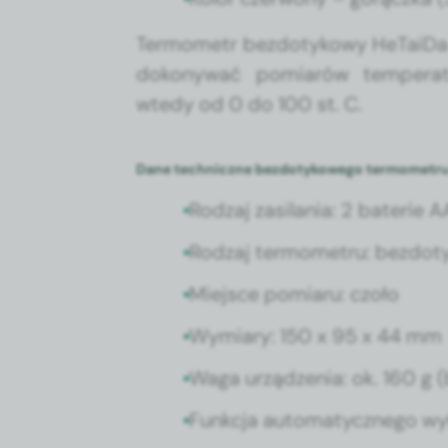
Ter­mometr bez­do­tykowy HeT­ai­D
dokony­wać pomi­arów tem­per­a
wtedy od 0 do 100 st. C.
Dane techniczne bezdotykowego termomet
Rodzaj zasi­la­nia: 2 baterie 
Rodzaj ter­mometru: bez­do­tyk
Miejsce pomi­aru: czoło
Wymi­ary: 150 x 95 x 44 mm
Waga urządzenia: ok. 160 g (
Funkc­ja automaty­cznego wy