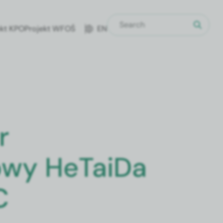
ekt KPO
Pro­jekt WFOŚ
EN
r
owy HeTaiDa
C