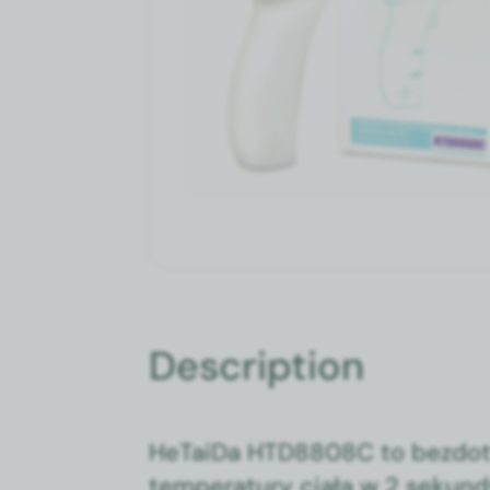
Description
HeT­ai­Da HTD8808C to bez­do­
tem­per­atu­ry ciała w 2 sekund