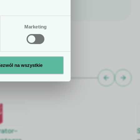
h ani zale­ceń
e­nie sta­tusu
Marketing
No
Yes
ezwól na wszystkie
­a­tor-