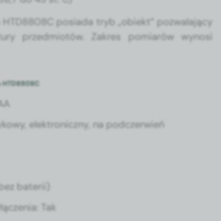
a HTD8808C posi­a­da tryb „obiekt” pozwala­ją­cy
tu­ry przed­miotów. Zakres pomi­arów wynosi
ru HTD8808C
AAA
owy, elek­tron­iczny, na pod­cz­er­wień
bez baterii)
łączenia: Tak