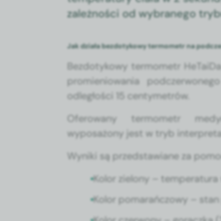
zależnoś­ci od wybranego try­bu
Jak działa bezdotykowy termometr na podcz
Bez­do­tykowy ter­mometr HeT­ai­
promieniowa­nia pod­cz­er­woneg
odległoś­ci 15 cen­tymetrów.
Ofer­owany ter­mometr medy
wyposażony jest w tryb inter­pre­t
Wyni­ki są przed­staw­iane za pom
Kolor zielony – tem­per­atu­ra
Kolor pomarańc­zowy – stan 
Kolor czer­wony – gorącz­ka (