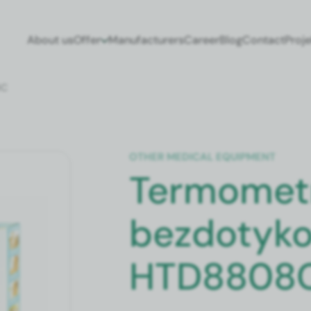
About us
Offer
Man­u­fac­tur­ers
Career
Blog
Con­tact
Pro­j
8C
OTH­ER MED­ICAL EQUIP­MENT
Termomet
bezdotyk
HTD8808