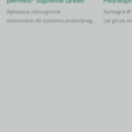
permed® Supreme Green
Poly­iso­
Rękaw­ice chirur­giczne
Syn­te­gra IR
stosowane do sys­te­mu pod­wójnego
cal glove wit
zakłada­nia jako rękaw­ice spod­nie.
which is not
Umożli­wia wyraźne wykrycie per­
pow­der-free
foracji pod­czas stosowa­nia pod­
oped syn­th
wójnego sys­te­mu rękaw­iczek.
coat­ing all
Wewnętrz­na warst­wa o opaten­
towanym składzie i o fizy­cznej
struk­turze sieci zapew­nia łatwe
nakładanie zarówno na suchą jak i
wilgo­t­ną dłoń. Rolowany manki­
et dopa­sowany dłu­goś­cią do rozmi­
aru rękaw­icy chirur­gicznej zapo­b­ie­
ga zsuwa­niu się z manki­etu far­