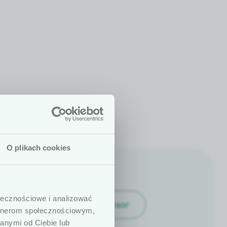
O plikach cookies
j są dedykowane
dy­cznych. W
ołecznościowe i analizować
ny, prowadzą­cych
Find an advi­sor
artnerom społecznościowym,
w. Pod­kreślamy,
anymi od Ciebie lub