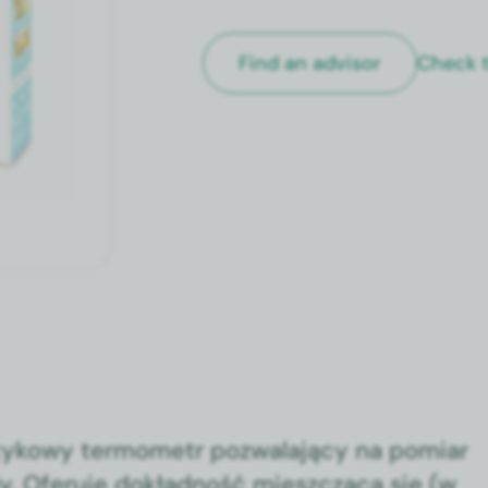
Check t
Find an advi­sor
tykowy ter­mometr pozwala­ją­cy na pomi­ar
y. Ofer­u­je dokład­ność mieszczącą się (w