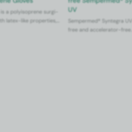
prene Gloves
free Sem­permed® Syn
UV
 is a poly­iso­prene sur­gi­
h latex-like prop­er­ties,
Sem­permed® Syn­te­gra UV 
 only latex-free but also
free and accel­er­a­tor-free
. Its spe­cial­ly devel­
poly­chloro­prene, a mate­r­i­a
et­ic quick-don™ inner
to nat­ur­al latex, these gl
ows for rapid don­ning.
vide latex-like com­fort. Sy
UV was award­ed the EAR
pean Asso­ci­a­tion of Res
Tech­nol­o­gy Organ­i­sa­tions
2016.