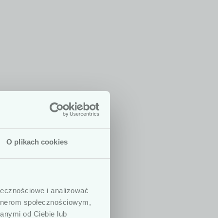
O plikach cookies
j są dedykowane
dy­cznych. W
ołecznościowe i analizować
ny, prowadzą­cych
artnerom społecznościowym,
w. Pod­kreślamy,
anymi od Ciebie lub