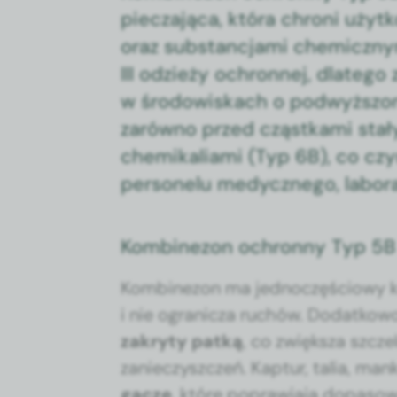
piecza­ją­ca, która chroni użytk
oraz sub­stanc­ja­mi chemiczny­
III odzieży ochron­nej, dlat­eg
w środowiskach o pod­wyżs­zon
zarówno przed cząstka­mi stały­
chemikalia­mi (Typ 6B), co cz
per­son­elu medy­cznego, lab­o­
Kombinezon ochronny Typ 5B 
Kom­bine­zon ma jed­noczęś­ciowy kr
i nie ogranicza ruchów. Dodatko
zakry­ty patką
, co zwięk­sza szcze
zanieczyszczeń. Kap­tur, talia, mank
gacze
, które popraw­ia­ją dopa­sow