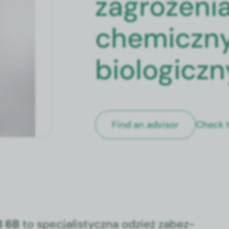
zagrożeni
chemiczny
biologicz
Check t
Find an advi­sor
B 6B
to spec­jal­isty­cz­na odzież zabez­