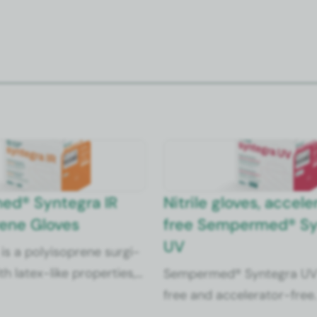
d® Syn­te­gra IR
Nitrile gloves, accel­er
prene Gloves
free Sem­permed® Syn
UV
 is a poly­iso­prene sur­gi­
h latex-like prop­er­ties,
Sem­permed® Syn­te­gra UV 
 only latex-free but also
free and accel­er­a­tor-free
. Its spe­cial­ly devel­
poly­chloro­prene, a mate­r­i­a