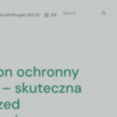
ekt KPO
Pro­jekt WFOŚ
EN
on ochronny
 – skuteczna
zed