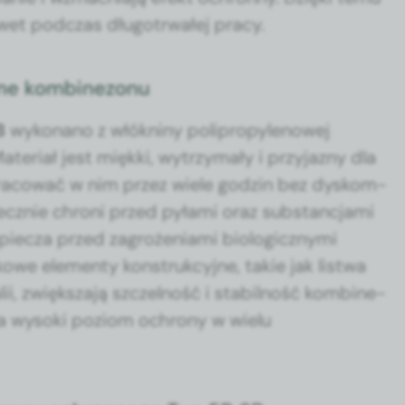
et pod­czas dłu­gotr­wałej pra­cy.
nne kombinezonu
B
wyko­nano z włókniny polipropy­lenowej
e­ri­ał jest mięk­ki, wytrzy­mały i przy­jazny dla
pra­cow­ać w nim przez wiele godzin bez dyskom­
ecznie chroni przed pyła­mi oraz sub­stanc­ja­mi
cza przed zagroże­ni­a­mi bio­log­iczny­mi
owe ele­men­ty kon­struk­cyjne, takie jak list­wa
ii, zwięk­sza­ją szczel­ność i sta­bil­ność kom­bine­
ia wyso­ki poziom ochrony w wielu