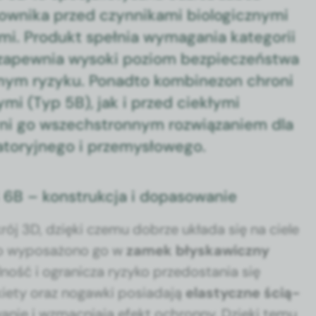
own­i­ka przed czyn­nika­mi bio­log­iczny­mi
mi. Pro­dukt speł­nia wyma­gania kat­e­gorii
o zapew­nia wyso­ki poziom bez­pieczeńst­wa
ym ryzyku. Pon­ad­to kom­bine­zon chroni
mi (Typ 5B), jak i przed ciekły­mi
yni go wszech­stron­nym rozwiązaniem dla
ra­to­ryjnego i prze­mysłowego.
6B – konstrukcja i dopasowanie
ój 3D, dzię­ki czemu dobrze ukła­da się na ciele
wo wyposażono go w
zamek błyskaw­iczny
l­ność i ogranicza ryzyko prze­dosta­nia się
i­ety oraz nogaw­ki posi­ada­ją
elasty­czne ścią­
anie i wzmac­ni­a­ją efekt ochron­ny. Dzię­ki temu