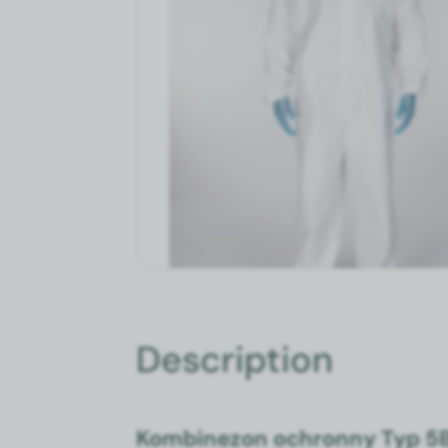
Description
Kom­bine­zon ochron­ny Typ 5