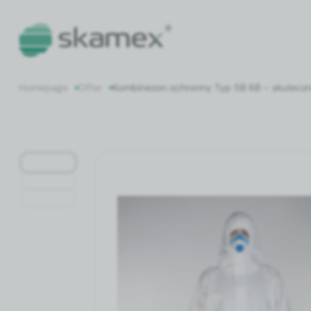
Home­page
Offer
Kom­bine­zon ochron­ny Typ 5B 6B – skutecz­na 