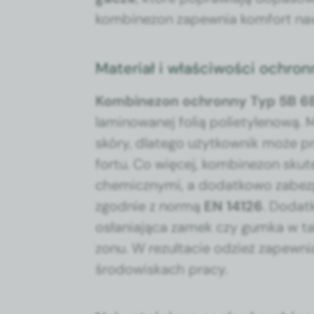
kom­bine­zon zapew­nia kom­fort naw
Materiał i właściwości ochro
Kom­bine­zon ochron­ny Typ 5B 6
laminowanej folią poli­etylenową. Mat
skóry, dlat­ego użytkown­ik może 
for­tu. Co więcej, kom­bine­zon skut
chemiczny­mi, a dodatkowo zabez­pie
zgod­nie z nor­mą
EN 14126
. Dodatk
osła­ni­a­ją­ca zamek czy gum­ka w tal
zonu. W rezulta­cie odzież zapew­n
środowiskach pra­cy.