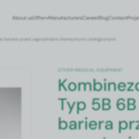
About us
Offer
Man­u­fac­tur­ers
Career
Blog
Con­tact
Pro­j
bari­era przed zagroże­ni­a­mi chemiczny­mi i bio­log­iczny­mi
OTH­ER MED­ICAL EQUIP­MENT
Kombinez
Typ 5B 6B
bariera pr