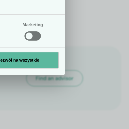
h ani zale­ceń
e­nie sta­tusu
Marketing
No
Yes
ezwól na wszystkie
Find an advi­sor