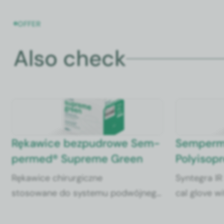
OFFER
Also check
Rękaw­ice bezpudrowe Sem­
Sem­perme
permed® Supreme Green
Poly­iso­
Rękaw­ice chirur­giczne
Syn­te­gra IR
stosowane do sys­te­mu pod­wójnego
cal glove wit
zakłada­nia jako rękaw­ice spod­nie.
which is not
Umożli­wia wyraźne wykrycie per­
pow­der-free