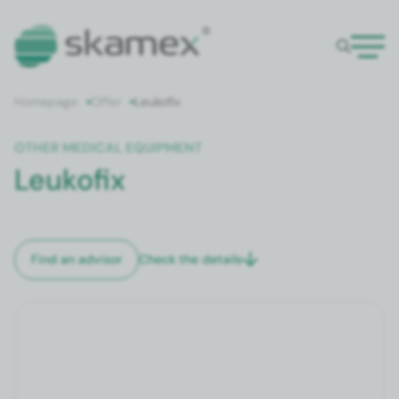
Home­page
Offer
Leukofix
OTH­ER MED­ICAL EQUIP­MENT
Leukofix
Check the details
Find an advi­sor