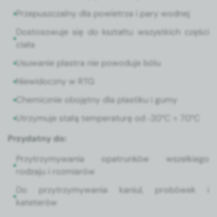
Prze­puszczal­ny dla powi­etrza i pary wod­nej
Dos­tosowu­je się do ksz­tał­tu wszys­t­kich częś­ci
ciała
Usuwanie plas­tra nie powodu­je bólu
Niewidoczny w RTG
Chemicznie obo­jęt­ny dla plas­tiku i gumy
Utrzy­mu­je stałą tem­per­aturę od ‑20°C = 70°C
Przy­dat­ny do:
Przytrzymy­wa­nia opa­trunk­ów wszelkiego
rodza­ju i rozmi­arów
Do przytrzymy­wa­nia kani­ul, probówek i
kateterów