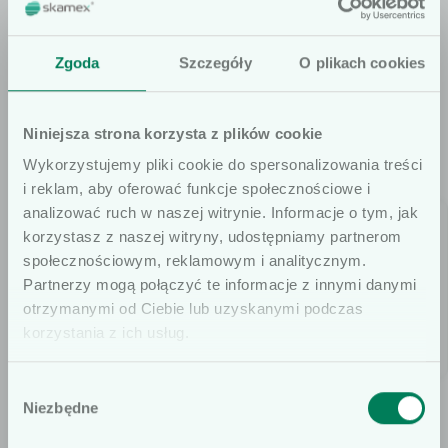
Zgoda
Szczegóły
O plikach cookies
OFFER
Also check
Niniejsza strona korzysta z plików cookie
Wykorzystujemy pliki cookie do spersonalizowania treści
i reklam, aby oferować funkcje społecznościowe i
analizować ruch w naszej witrynie. Informacje o tym, jak
korzystasz z naszej witryny, udostępniamy partnerom
społecznościowym, reklamowym i analitycznym.
Szanowni użytkown­i­cy
Partnerzy mogą połączyć te informacje z innymi danymi
otrzymanymi od Ciebie lub uzyskanymi podczas
Infor­mu­je­my, że prezen­towane artykuły
korzystania z ich usług.
na naszej stron­ie inter­ne­towej są
dedykowane wyłącznie dla osób pro­
Wybór
Leuko­plast
Leuko­por
fesjon­al­nie związanych z dziedz­iną
Niezbędne
zgody
wyrobów medy­cznych. W szczegól­noś­