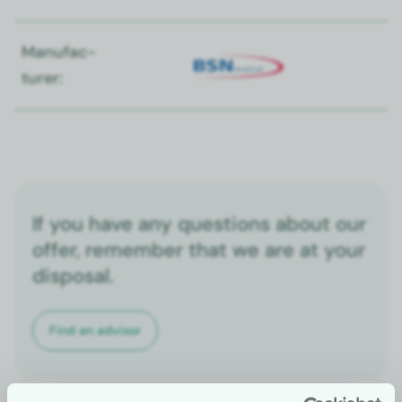
Man­u­fac­
tur­er:
If you have any questions about our
offer, remember that we are at your
disposal.
Find an advi­sor