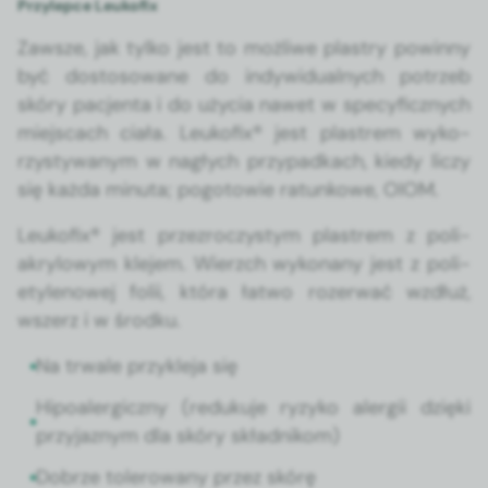
Przylepce Leukofix
Zawsze, jak tylko jest to możli­we plas­try powin­ny
być dos­tosowane do indy­wid­u­al­nych potrzeb
skóry pac­jen­ta i do uży­cia nawet w specy­ficznych
miejs­cach ciała. Leukofix® jest plas­trem wyko­
rzysty­wanym w nagłych przy­pad­kach, kiedy liczy
się każ­da min­u­ta; pogo­towie ratunkowe, OIOM.
Leukofix® jest przezroczystym plas­trem z poli­
akry­lowym kle­jem. Wierzch wyko­nany jest z poli­
etylenowej folii, która łat­wo roz­er­wać wzdłuż,
wsz­erz i w środ­ku.
Na trwale przyk­le­ja się
Hipoa­ler­giczny (reduku­je ryzyko alergii dzię­ki
przy­jaznym dla skóry skład­nikom)
Dobrze tolerowany przez skórę