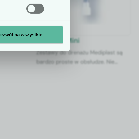
żu ran
Nie
Tak
ezwól na wszystkie
Exudrain Mini
Zestawy do drenażu Mediplast są
bardzo proste w obsłudze. Nie
wymagają drogiego sprzętu ani
specjalnie przeszkolonego
personelu. Zastawki antyzwrotne
zarówno na wlocie, jak i wylocie
mieszka minimalizują problemy z
obsługą, a w konsekwencji skracają
czas pielęgnacji drenażu.