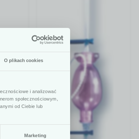
O plikach cookies
 są dedykowane
dycznych. W
ołecznościowe i analizować
ny, prowadzących
artnerom społecznościowym,
. Podkreślamy,
anymi od Ciebie lub
h ani zaleceń
zenie statusu
Marketing