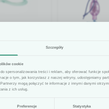
astyczne
dsysania pola są
m elementem podczas
tkownicy
Szczegóły
 sali operacyjnej.
prezentowane artykuły na naszej stronie internetowej
ywane są do
 plików cookie
ób profesjonalnie związanych z dziedziną wyrobów me
nia wydzieliny z miejsca
do spersonalizowania treści i reklam, aby oferować funkcje sp
ierujemy ofertę do osób wykonujących zawód medycz
o, aby zapewnić jak
ormacje o tym, jak korzystasz z naszej witryny, udostępniamy p
medycznymi oraz ich pracowników i współpracowników
widoczność chirurgowi.
Partnerzy mogą połączyć te informacje z innymi danymi otrzym
czone na naszej stronie nie stanowią porad medycznyc
nia z ich usług.
ą posiadać komunikaty reklamowe. Prosimy o potwierd
Exudrain
Zamknięty systemem do
Preferencje
Statystyka