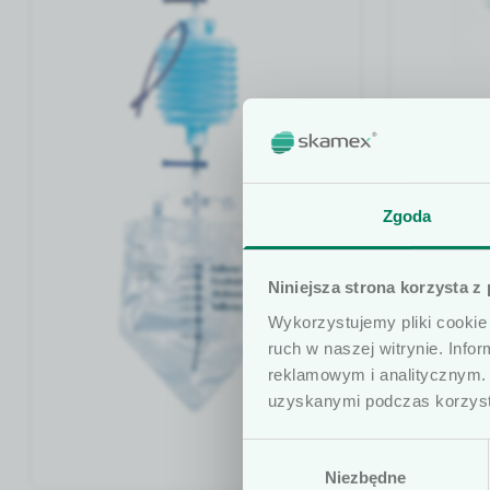
Dreny el
Dreny do o
niezbędny
Szanowni uży
Zgoda
zabiegów na
Informujemy, że 
Wykorzyst
Niniejsza strona korzysta z
wyłącznie dla os
odprowadza
Wykorzystujemy pliki cookie 
szczególności, k
operowaneg
ruch w naszej witrynie. Inf
obrót wyrobami 
najlepszą 
reklamowym i analitycznym. 
że treści zamiesz
uzyskanymi podczas korzysta
lekarskich i mog
Wybór
profesjonalisty.
Niezbędne
zgody