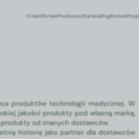
O nas
Oferta
Producenci
Kariera
Blog
Kontakt
Proj
ca pro­duk­tów tech­nologii medy­cznej. W
sok­iej jakoś­ci pro­duk­ty pod włas­ną marką,
pro­duk­ty od znanych dostaw­ców.
et­nią his­torię jako part­ner dla dostaw­ców