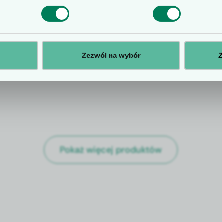
niskociśnieniowego drena
Zezwól na wybór
Z
Pokaż więcej produktów