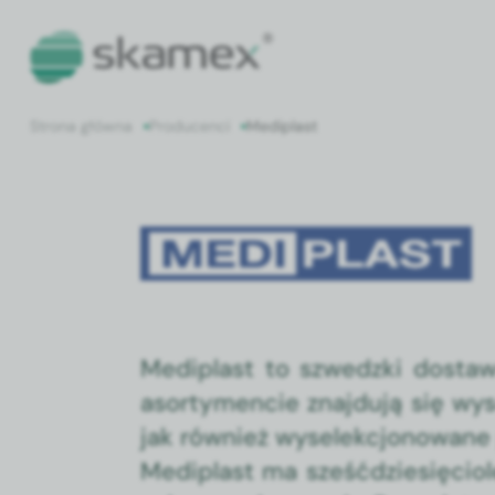
Strona główna
Producenci
Mediplast
Mediplast
Mediplast to szwedz­ki dostaw­
asorty­men­cie zna­j­du­ją się wy
jak również wyse­lekcjonowane 
Mediplast ma sześćdziesię­ci­o­l