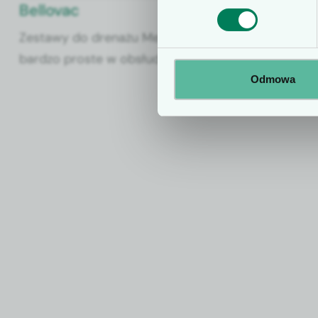
Bellovac
Zestawy do drenażu Mediplast są
bardzo proste w obsłudze. Nie
wymagają drogiego sprzętu ani
Odmowa
specjalnie przeszkolonego
personelu. Zastawki antyzwrotne
zarówno na wlocie, jak i wylocie
mieszka minimalizują problemy z
obsługą, a w konsekwencji skracają
czas pielęgnacji drenażu.