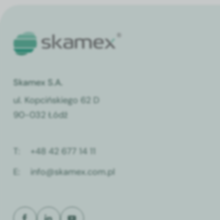
Skamex S.A.
ul. Kopcińskiego 62 D
90-032 Łódź
T:
+48 42 677 14 11
E:
info@skamex.com.pl