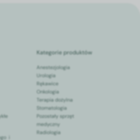
Kategorie produktów
Anestezjologia
Urologia
Rękawice
Onkologia
Terapia dożylna
Stomatologia
ykłe
Pozostały sprzęt
medyczny
Radiologia
go i