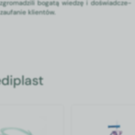
zgro­madzili bogatą wiedzę i doświad­cze­
au­fanie klien­tów.
diplast