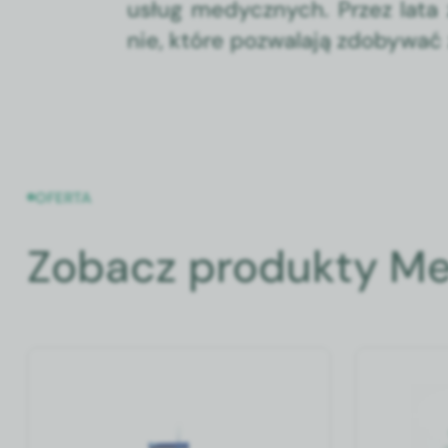
usług medy­cznych. Przez lata 
nie, które pozwala­ją zdoby­wać z
OFERTA
Zobacz produkty Me