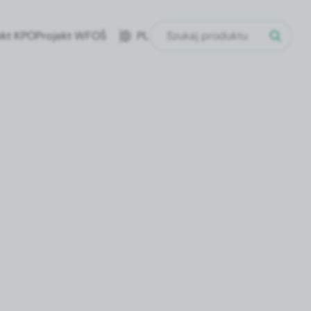
ekt KPO
Projekt WFOŚ
PL