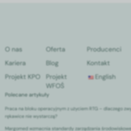
O nas
Oferta
Producenci
Kariera
Blog
Kontakt
Projekt KPO
Projekt
English
WFOŚ
Polecane artykuły
Praca na bloku operacyjnym z użyciem RTG – dlaczego zw
rękawice nie wystarczą?
Margomed wzmacnia standardy zarządzania środowiskowe