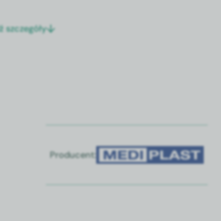
ź szczegóły
Producent: