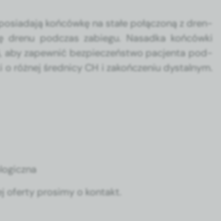
osi­ada­ją końcówkę na stałe połąc­zoną z dren­
ię drenu pod­czas zabiegu. Nasad­ka końców­ki
, aby zapewnić bez­pieczeńst­wo pac­jen­ta pod­
 różnej śred­ni­cy CH i zakończe­niu dys­tal­nym.
ologiczna
j ofer­ty prosimy o kon­takt.