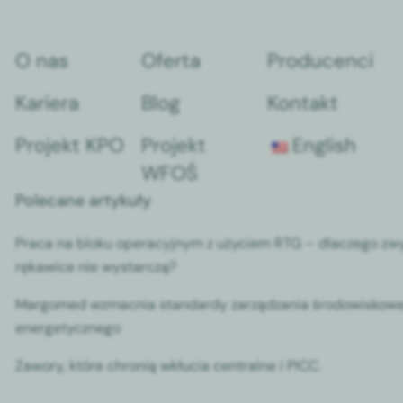
O nas
Oferta
Producenci
Kariera
Blog
Kontakt
Projekt KPO
Projekt
English
WFOŚ
Polecane artykuły
Praca na bloku operacyjnym z użyciem RTG – dlaczego zw
rękawice nie wystarczą?
Margomed wzmacnia standardy zarządzania środowiskowe
energetycznego
Zawory, które chronią wkłucia centralne i PICC.