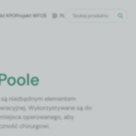
ekt KPO
Projekt WFOŚ
PL
Poole
a są niezbędnym elementem
peracyjnej. Wykorzystywane są do
 miejsca operowanego, aby
czność chirurgowi.