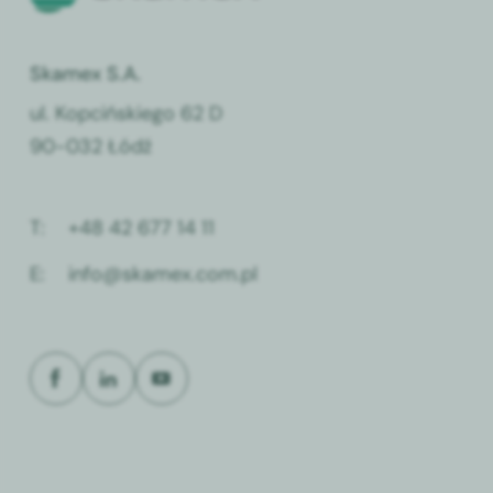
Skamex S.A.
ul. Kopcińskiego 62 D
90-032 Łódź
T:
+48 42 677 14 11
E:
info@skamex.com.pl