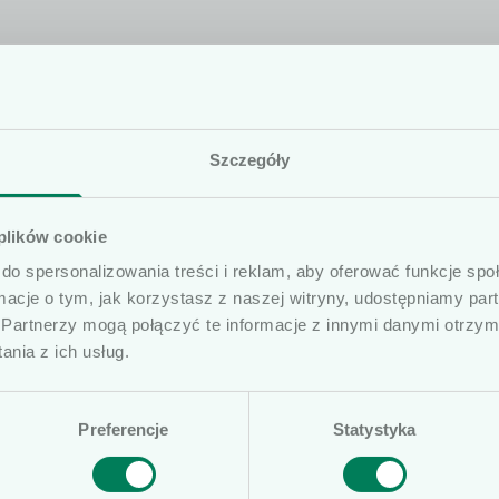
lwiek pytania do oferty,
tkownicy
Szczegóły
śmy do Twojej dyspozycji.
prezentowane artykuły na naszej stronie internetowej
 plików cookie
ób profesjonalnie związanych z dziedziną wyrobów me
do spersonalizowania treści i reklam, aby oferować funkcje sp
ierujemy ofertę do osób wykonujących zawód medycz
ormacje o tym, jak korzystasz z naszej witryny, udostępniamy p
medycznymi oraz ich pracowników i współpracowników
Partnerzy mogą połączyć te informacje z innymi danymi otrzym
czone na naszej stronie nie stanowią porad medycznyc
nia z ich usług.
ą posiadać komunikaty reklamowe. Prosimy o potwierd
Preferencje
Statystyka