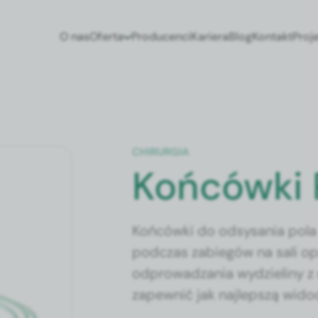
O nas
Oferta
Producenci
Kariera
Blog
Kontakt
Proj
CHIRURGIA
Końcówki 
Końcówki do odsysania pol
podczas zabiegów na sali o
odprowadzania wydzieliny z
zapewnić jak najlepszą wido