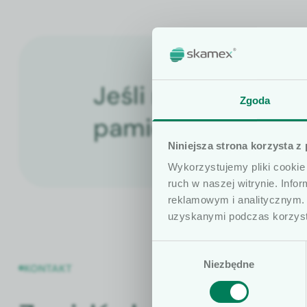
Jeśli masz jakieko
Szanowni uży
Zgoda
pamiętaj, że jeste
Informujemy, że 
Niniejsza strona korzysta z
wyłącznie dla os
Wykorzystujemy pliki cookie 
szczególności, k
ruch w naszej witrynie. Inf
obrót wyrobami 
reklamowym i analitycznym. 
że treści zamiesz
uzyskanymi podczas korzysta
lekarskich i mog
Wybór
profesjonalisty.
Niezbędne
zgody
KONTAKT