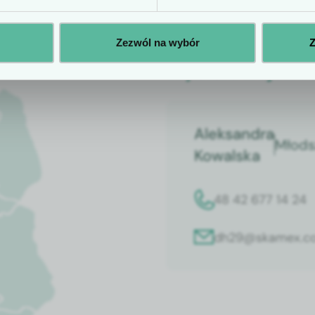
Zezwól na wybór
Z
Wybierz wojewó
Aleksandra
Młods
Kowalska
48 42 677 14 24
dh29@skamex.co