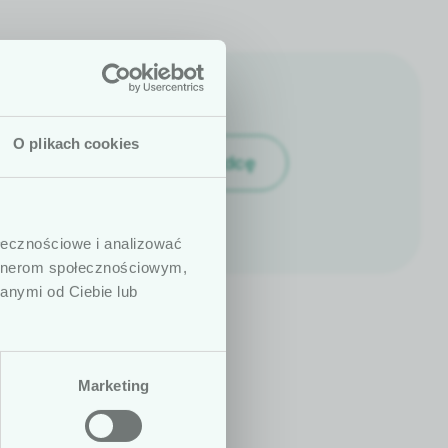
O plikach cookies
Znajdź doradcę
 są dedykowane
dycznych. W
ołecznościowe i analizować
ny, prowadzących
artnerom społecznościowym,
. Podkreślamy,
anymi od Ciebie lub
h ani zaleceń
zenie statusu
Marketing
Nie
Tak