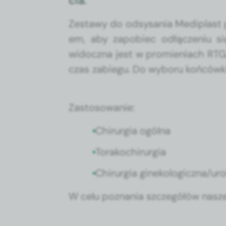
cia.
Zestawy do odsysa­nia Mediplast p
em, aby zapo­biec odłącze­niu s
widocz­na jest w promieni­ach RTG
czas zabiegu. Do wyboru końców­ki o
Zas­tosowanie:
Chirur­gia ogól­na
Torakochirur­gia
Chirur­gia ginekologiczna/ur
W celu poz­na­nia szczegółów nasze