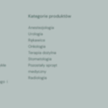
Kategorie produktów
Anestezjologia
Urologia
Rękawice
Onkologia
Terapia dożylna
Stomatologia
ykłe
Pozostały sprzęt
medyczny
Radiologia
go i