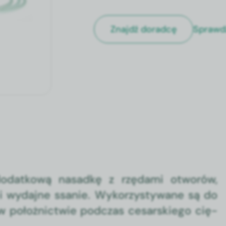
Sprawd
Znajdź doradcę
dodatkową nasad­kę z rzę­da­mi otworów,
 i wyda­jne ssanie. Wyko­rzysty­wane są do
 położnictwie pod­czas cesarskiego cię­