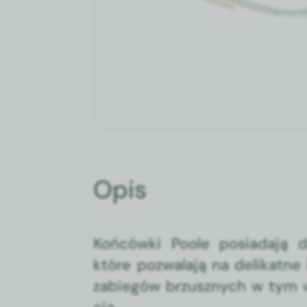
Opis
Końców­ki Poole posi­ada­ją 
które pozwala­ją na delikatne
zabiegów brzusznych w tym w