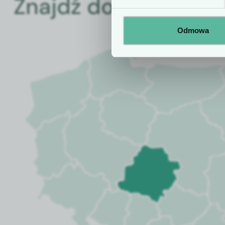
Znajdź doradcę
Odmowa