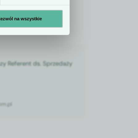
ezwól na wszystkie
dztwo:
łódzkie
zy Referent ds. Sprzedaży
m.pl