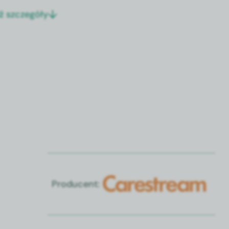
ź szczegóły
Producent: