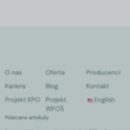
O nas
Oferta
Producenci
Kariera
Blog
Kontakt
Projekt KPO
Projekt
English
WFOŚ
Polecane artykuły