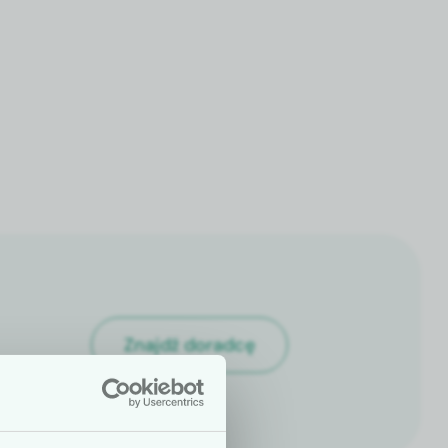
Znajdź doradcę