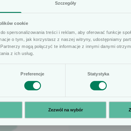
tkownicy
Szczegóły
prezentowane artykuły na naszej stronie internetowej
 plików cookie
ób profesjonalnie związanych z dziedziną wyrobów me
do spersonalizowania treści i reklam, aby oferować funkcje sp
ierujemy ofertę do osób wykonujących zawód medycz
ormacje o tym, jak korzystasz z naszej witryny, udostępniamy p
medycznymi oraz ich pracowników i współpracowników
Partnerzy mogą połączyć te informacje z innymi danymi otrzym
czone na naszej stronie nie stanowią porad medycznyc
nia z ich usług.
ą posiadać komunikaty reklamowe. Prosimy o potwierd
Preferencje
Statystyka
Wybierz wojewó
Aleksandra
Zezwól na wybór
Z
Młods
Kowalska