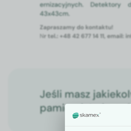
ern­iza­cyjnych. Detek­to­
43x43cm.
Zaprasza­my do kon­tak­tu!
N
r tel.: +48 42 677 14 11, email
Jeśli masz jakieko
pamiętaj, że jeste