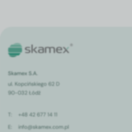
Skamex S.A.
ul. Kopcińskiego 62 D
90-032 Łódź
T:
+48 42 677 14 11
E:
info@skamex.com.pl