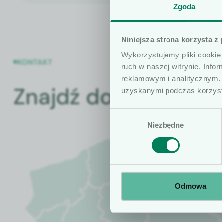
Szanowni uży
Zgoda
Informujemy, że 
Niniejsza strona korzysta z
wyłącznie dla os
Wykorzystujemy pliki cookie 
szczególności, k
KONTAKT
ruch w naszej witrynie. Inf
obrót wyrobami 
reklamowym i analitycznym. 
że treści zamiesz
Znajdź doradcę
uzyskanymi podczas korzysta
lekarskich i mog
Wybór
profesjonalisty.
Niezbędne
zgody
Odmowa