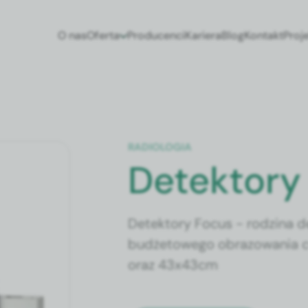
O nas
Oferta
Producenci
Kariera
Blog
Kontakt
Proj
RADIOLOGIA
Detektory
Detektory Focus - rodzina
budżetowego obrazowania 
oraz 43x43cm