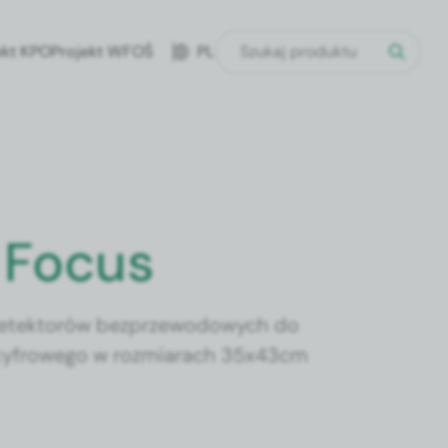
ekt KPO
Projekt WFOŚ
PL
 Focus
 detektorów bezprzewodowych do
cyfrowego w rozmiarach 35x43cm