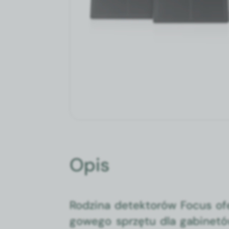
Opis
Rodz­i­na detek­torów Focus of
gowego sprzę­tu dla gabi­net