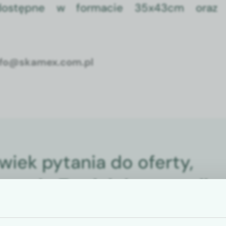
ry dostęp­ne w for­ma­cie 35x43cm oraz
: info@skamex.com.pl
lwiek pytania do oferty,
śmy do Twojej dyspozycji.