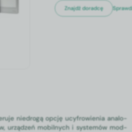
Sprawd
Znajdź doradcę
er­u­je niedrogą opcję ucyfrowienia anal­o­
ów, urządzeń mobil­nych i sys­temów mod­