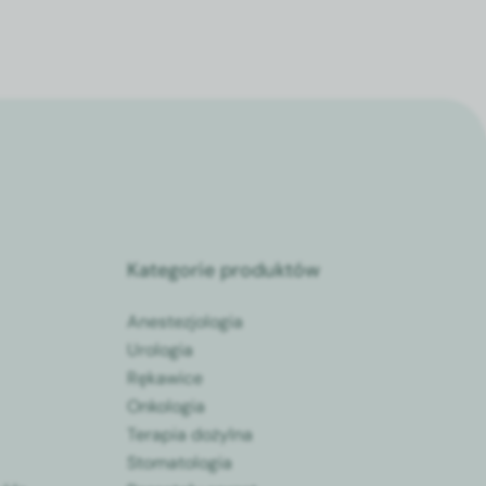
Kategorie produktów
Anestezjologia
Urologia
Rękawice
Onkologia
Terapia dożylna
Stomatologia