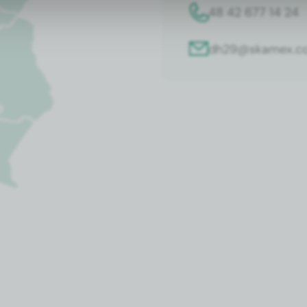
48 42 677 14 24
dh29@skamex.co