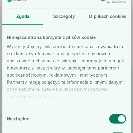
rentgenowski DRX-
Revolution
Zgoda
Szczegóły
O plikach cookies
Aparat przyłóżkowy
DRX Revolution jest
Niniejsza strona korzysta z plików cookie
mobilnym aparatem
Wykorzystujemy pliki cookie do spersonalizowania treści
przyłóżkowym
i reklam, aby oferować funkcje społecznościowe i
umożliwiającym
analizować ruch w naszej witrynie. Informacje o tym, jak
wykonywanie
korzystasz z naszej witryny, udostępniamy partnerom
społecznościowym, reklamowym i analitycznym.
ekspozycji pacjentów
Szanowni użytkownicy
Partnerzy mogą połączyć te informacje z innymi danymi
znajdujących się na
otrzymanymi od Ciebie lub uzyskanymi podczas
Informujemy, że prezentowane artykuły
łóżkach szpitalnych
Skamex S.A.
korzystania z ich usług.
na naszej stronie internetowej są
często bez możliwości
ul. Kopcińskiego 62 D
dedykowane wyłącznie dla osób
ruchu.
90-032 Łódź
Wybór
profesjonalnie związanych z dziedziną
Niezbędne
zgody
Kategorie
wyrobów medycznych. W
T:
+48 42 677 14 11