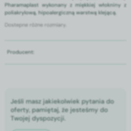
Pharamaplast wyko­nany z miękkiej włokniny z
poli­akry­lową, hipoa­ler­giczną warst­wą kle­jącą.
Dostep­ne różne rozmi­ary.
Producent:
Jeśli masz jakiekolwiek pytania do
oferty, pamiętaj, że jesteśmy do
Twojej dyspozycji.