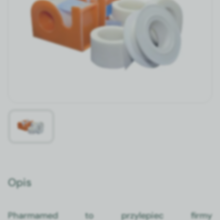
Opis
Phar­mamed to przyle­piec firmy