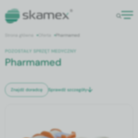
Strona główna
Oferta
Pharmamed
POZOSTAŁY SPRZĘT MEDYCZNY
Pharmamed
Sprawdź szczegóły
Znajdź doradcę