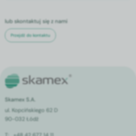
lub skontaktuj się z nami
Przejdź do kontaktu
Skamex S.A.
ul. Kopcińskiego 62 D
90-032 Łódź
T:
+48 42 677 14 11