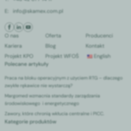
E:
info@skamex.com.pl
O nas
Oferta
Producenci
Kariera
Blog
Kontakt
Projekt KPO
Projekt WFOŚ
English
Polecane artykuły
Praca na bloku operacyjnym z użyciem RTG – dlaczego
zwykłe rękawice nie wystarczą?
Margomed wzmacnia standardy zarządzania
środowiskowego i energetycznego
Zawory, które chronią wkłucia centralne i PICC.
Kategorie produktów