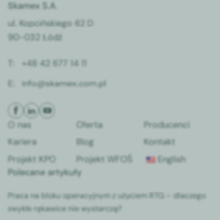
Skamex S.A.
ul. Kopcińskiego 62 D
90-032 Łódź
T:
+48 42 677 14 11
E:
info@skamex.com.pl
O nas
Oferta
Producenci
Kariera
Blog
Kontakt
Projekt KPO
Projekt WFOŚ
English
Polecane artykuły
Praca na bloku operacyjnym z użyciem RTG – dlaczego
zwykłe rękawice nie wystarczą?