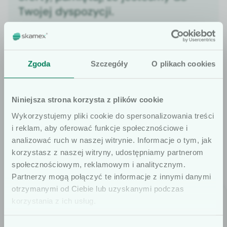
Twojej dyspozycji.
Znajdź doradcę
Zgoda
Szczegóły
O plikach cookies
Niniejsza strona korzysta z plików cookie
Wykorzystujemy pliki cookie do spersonalizowania treści
OFERTA
i reklam, aby oferować funkcje społecznościowe i
Sprawdź także
analizować ruch w naszej witrynie. Informacje o tym, jak
korzystasz z naszej witryny, udostępniamy partnerom
społecznościowym, reklamowym i analitycznym.
Szanowni użytkownicy
Partnerzy mogą połączyć te informacje z innymi danymi
otrzymanymi od Ciebie lub uzyskanymi podczas
Informujemy, że prezentowane artykuły
korzystania z ich usług.
na naszej stronie internetowej są
dedykowane wyłącznie dla osób