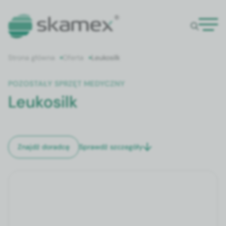
Strona główna
Oferta
Leukosilk
POZOSTAŁY SPRZĘT MEDYCZNY
Leukosilk
Sprawdź szczegóły
Znajdź doradcę