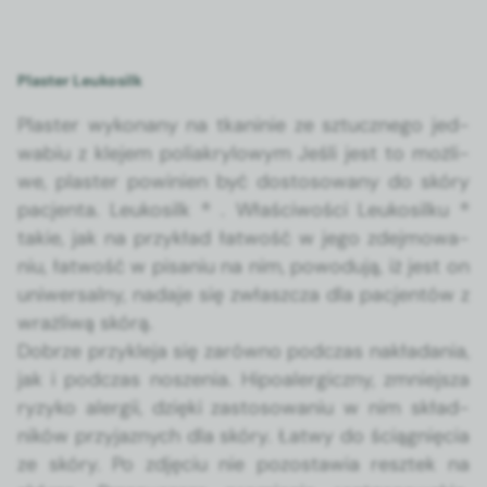
Plaster Leukosilk
Plas­ter wyko­nany na tkaninie ze sztucznego jed­
wabiu z kle­jem poli­akry­lowym Jeśli jest to możli­
we, plas­ter powinien być dos­tosowany do skóry
pac­jen­ta. Leukosilk ® . Właś­ci­woś­ci Leukosilku ®
takie, jak na przykład łat­wość w jego zde­j­mowa­
niu, łat­wość w pisa­niu na nim, powodu­ją, iż jest on
uni­w­er­sal­ny, nada­je się zwłaszcza dla pac­jen­tów z
wrażli­wą skórą.
Dobrze przyk­le­ja się zarówno pod­czas nakłada­nia,
jak i pod­czas noszenia. Hipoa­ler­giczny, zmniejsza
ryzyko alergii, dzię­ki zas­tosowa­niu w nim skład­
ników przy­jaznych dla skóry. Łatwy do ściąg­nię­cia
ze skóry. Po zdję­ciu nie pozostaw­ia resztek na