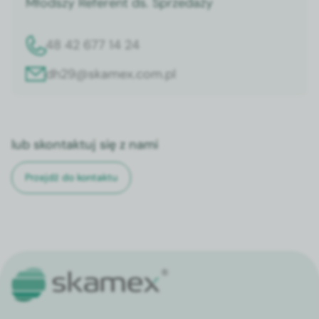
Młodszy Referent ds. Sprzedaży
48 42 677 14 24
dh29@skamex.com.pl
lub skontaktuj się z nami
Przejdź do kontaktu