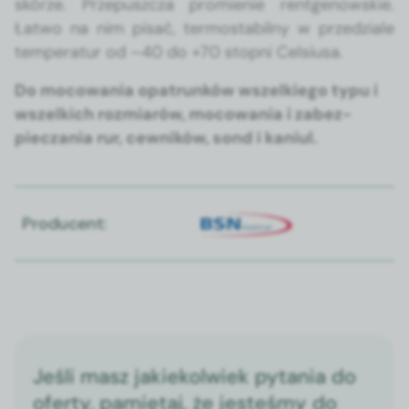
skórze. Prze­puszcza promie­nie rentgenowskie.
Łat­wo na nim pisać, ter­mosta­bil­ny w przedziale
tem­per­atur od –40 do +70 stop­ni Cel­siusa.
Do mocow­a­nia opa­trunk­ów wszelkiego typu i
wszel­kich rozmi­arów, mocow­a­nia i zabez­
piecza­nia rur, cewników, sond i kani­ul.
Producent:
Jeśli masz jakiekolwiek pytania do
oferty, pamiętaj, że jesteśmy do