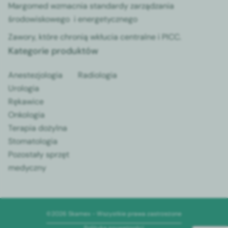
Margomed wzmacnia standardy zarządzania
środowiskowego i energetycznego
Zawory, które chronią wkłucia centralne i PICC.
Kategorie produktów
Anestezjologia
Radiologia
Urologia
Rękawice
Onkologia
Terapia dożylna
Stomatologia
Pozostały sprzęt
medyczny
©2026 Skamex - Wszystkie prawa zastrzeżone