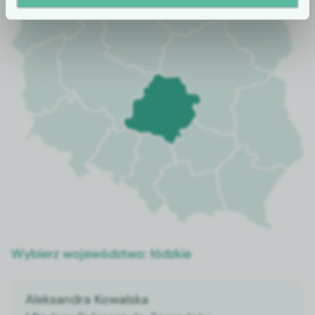
Wybierz województwo:
łódzkie
Aleksandra Kowalska