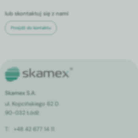
lub skontaktuj się z nami
Przejdź do kontaktu
Skamex S.A.
ul. Kopcińskiego 62 D
90-032 Łódź
T:
+48 42 677 14 11