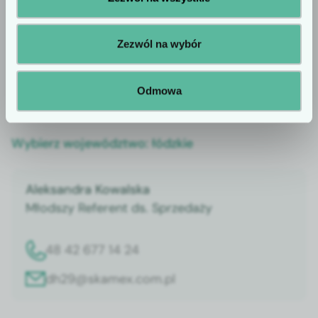
komunikaty reklamowe. Prosimy o
potwierdzenie statusu profesjonalisty.
Zezwól na wybór
Odmowa
Wybierz województwo:
łódzkie
Aleksandra Kowalska
Młodszy Referent ds. Sprzedaży
48 42 677 14 24
dh29@skamex.com.pl