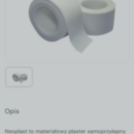
Opis
Neo­plast to mate­ri­ałowy plas­ter samo­przylep­ny