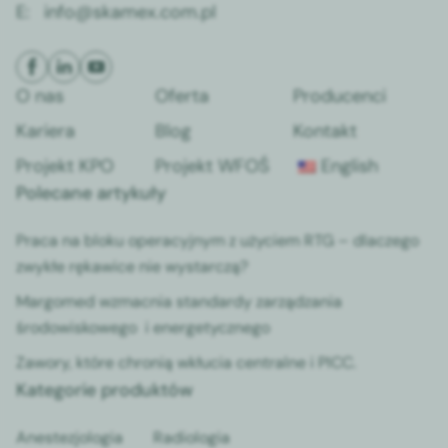
E:
info@skamex.com.pl
O nas
Oferta
Producenci
Kariera
Blog
Kontakt
Projekt KPO
Projekt WFOŚ
English
Polecane artykuły
Praca na bloku operacyjnym z użyciem RTG – dlaczego
zwykłe rękawice nie wystarczą?
Margomed wzmacnia standardy zarządzania
środowiskowego i energetycznego
Zawory, które chronią wkłucia centralne i PICC.
Kategorie produktów
Anestezjologia
Radiologia