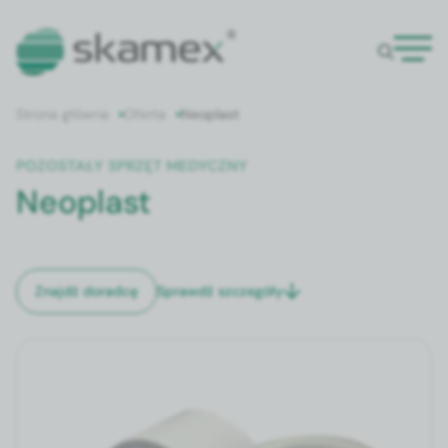
Strona główna
Oferta
Neoplast
POZOSTAŁY SPRZĘT MEDYCZNY
Neoplast
Sprawdź szczegóły
Znajdź doradcę