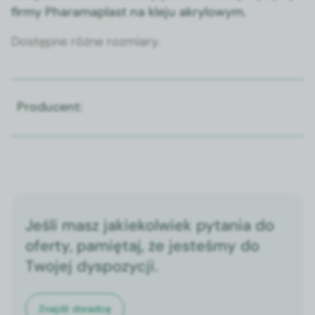
firmy Pharamaplast na kle­ju akry­lowym.
Dostęp­ne różne rozmi­ary.
Producent:
Jeśli masz jakiekolwiek pytania do
oferty, pamiętaj, że jesteśmy do
Twojej dyspozycji.
Znajdź doradcę