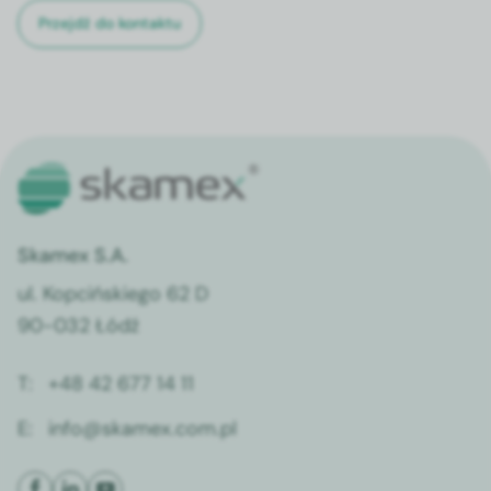
Przejdź do kontaktu
Skamex S.A.
ul. Kopcińskiego 62 D
90-032 Łódź
T:
+48 42 677 14 11
E:
info@skamex.com.pl