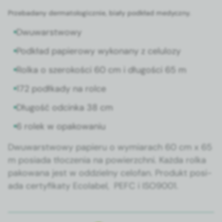
Prze­badany der­ma­to­log­icznie, biały pod­kład medy­czny.
Dwuwarst­wowy
Pod­kład papierowy wyko­nany z celu­lozy
Rol­ka o sze­rokoś­ci 60 cm i
dłu­goś­ci 65 m
172 podłkady na rolce
Dłu­gość odcin­ka 38 cm
6 rolek w opakowa­niu
Dwuwarst­wowy papieru o wymi­arach 60 cm x 65
m posi­a­da tłoczenia na powierzch­ni. Każ­da rol­ka
pakowana jest w odd­ziel­ny celo­fan. Pro­dukt posi­
a­da cer­ty­fikaty Eco­la­bel, PEFC i ISO9001.