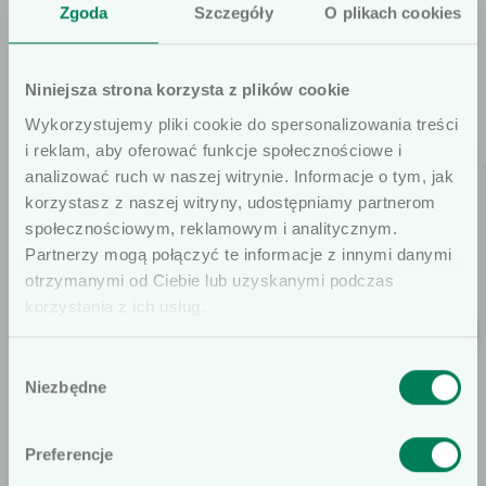
OFERTA
Zgoda
Szczegóły
O plikach cookies
Sprawdź także
Niniejsza strona korzysta z plików cookie
Wykorzystujemy pliki cookie do spersonalizowania treści
i reklam, aby oferować funkcje społecznościowe i
analizować ruch w naszej witrynie. Informacje o tym, jak
korzystasz z naszej witryny, udostępniamy partnerom
społecznościowym, reklamowym i analitycznym.
Szanowni użytkownicy
Partnerzy mogą połączyć te informacje z innymi danymi
otrzymanymi od Ciebie lub uzyskanymi podczas
Informujemy, że prezentowane artykuły
korzystania z ich usług.
na naszej stronie internetowej są
dedykowane wyłącznie dla osób
Podkład medyczny 50
Prześcieradło —
Wybór
profesjonalnie związanych z dziedziną
Niezbędne
cm x 46 m
podkład Lucart Strong
zgody
wyrobów medycznych. W
80
Bulkysoft Premium
szczególności, kierujemy ofertę do
Preferencje
osób wykonujących zawód medyczny,