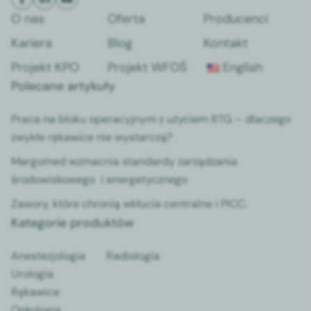
O nas
Oferta
Producenci
Kariera
Blog
Kontakt
Projekt KPO
Projekt WFOŚ
English
Polecane artykuły
Praca na bloku operacyjnym z użyciem RTG – dlaczego
zwykłe rękawice nie wystarczą?
Margomed wzmacnia standardy zarządzania
środowiskowego i energetycznego
Zawory, które chronią wkłucia centralne i PICC.
Kategorie produktów
Anestezjologia
Radiologia
Urologia
Rękawice
Onkologia