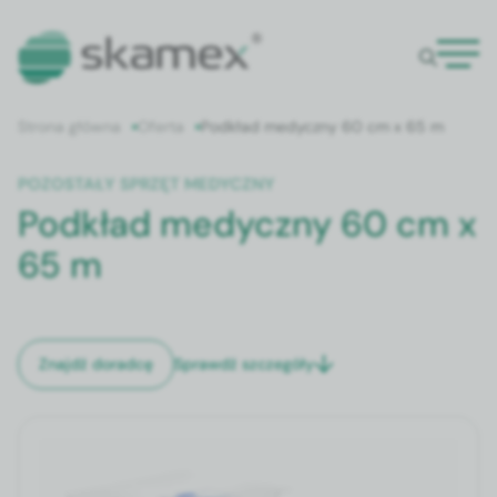
Strona główna
Oferta
Podkład medyczny 60 cm x 65 m
POZOSTAŁY SPRZĘT MEDYCZNY
Podkład medyczny 60 cm x
65 m
Sprawdź szczegóły
Znajdź doradcę