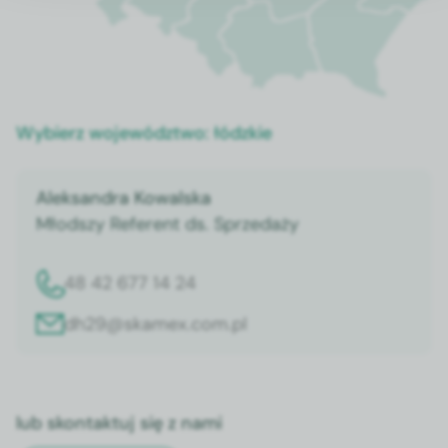
Wybierz województwo:
łódzkie
Aleksandra Kowalska
Młodszy Referent ds. Sprzedaży
48 42 677 14 24
dh29@skamex.com.pl
lub skontaktuj się z nami