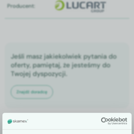
Producent:
Jeśli masz jakiekolwiek pytania do
oferty, pamiętaj, że jesteśmy do
Twojej dyspozycji.
Znajdź doradcę