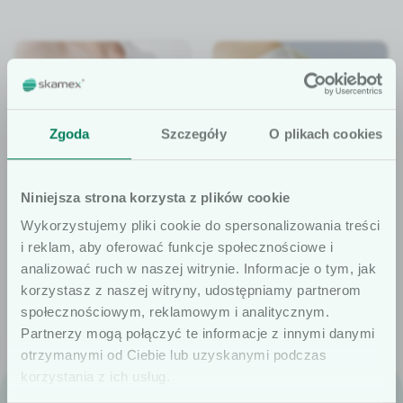
Zgoda
Szczegóły
O plikach cookies
Niniejsza strona korzysta z plików cookie
Premofix® PM/ICD
Premofix® uno L/R/EPS
Wykorzystujemy pliki cookie do spersonalizowania treści
Jednorazowy system
Ucisk w celu
i reklam, aby oferować funkcje społecznościowe i
uciskowy po
zapewnienia
analizować ruch w naszej witrynie. Informacje o tym, jak
korzystasz z naszej witryny, udostępniamy partnerom
wszczepieniu
hemostazy nakłuć
społecznościowym, reklamowym i analitycznym.
defibrylatora i/lub
udowych
Szanowni użytkownicy
Partnerzy mogą połączyć te informacje z innymi danymi
rozrusznika serca.
otrzymanymi od Ciebie lub uzyskanymi podczas
Informujemy, że prezentowane artykuły
korzystania z ich usług.
na naszej stronie internetowej są