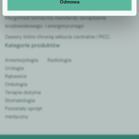
Odmowa
zwykłe rękawice nie wystarczą?
Margomed wzmacnia standardy zarządzania
środowiskowego i energetycznego
Zawory, które chronią wkłucia centralne i PICC.
Kategorie produktów
Anestezjologia
Radiologia
Urologia
Rękawice
Onkologia
Terapia dożylna
Stomatologia
Pozostały sprzęt
medyczny