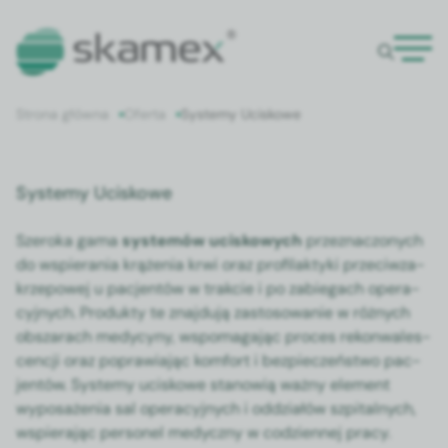
Strona główna
Oferta
Systemy Uciskowe
Systemy Uciskowe
Sze­ro­ka gama
sys­temów uciskowych
przez­nac­zonych
do wspiera­nia krąże­nia krwi oraz pro­fi­lak­ty­ki prze­ci­wza­
krzepowej u pac­jen­tów w trak­cie i po zab­ie­gach oper­a­
cyjnych. Pro­duk­ty te zna­j­du­ją zas­tosowanie w różnych
obszarach medy­cyny, wspo­ma­ga­jąc pro­ces rekon­wales­
cencji oraz popraw­ia­jąc kom­fort i bez­pieczeńst­wo pac­
jen­tów. Sys­te­my uciskowe stanow­ią ważny ele­ment
wyposaże­nia sal oper­a­cyjnych i odd­zi­ałów szpi­tal­nych,
wspier­a­jąc per­son­el medy­czny w codzi­en­nej pra­cy.