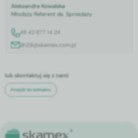
Aleksandra Kowalska
Młodszy Referent ds. Sprzedaży
48 42 677 14 24
dh29@skamex.com.pl
lub skontaktuj się z nami
Przejdź do kontaktu