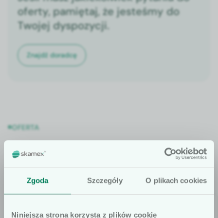
oferty, pamiętaj, że jesteśmy do
Twojej dyspozycji.
Znajdź doradcę
OFERTA
Sprawdź także
Zgoda
Szczegóły
O plikach cookies
Niniejsza strona korzysta z plików cookie