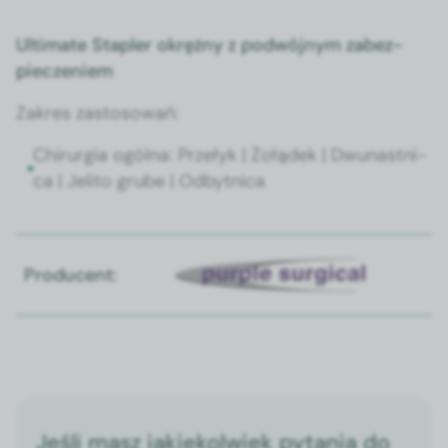
Ulti­mate Sta­pler okrężny z pod­wójnym zabez­
piecze­niem
Zakres zas­tosowań:
Chirur­gia ogól­na: Przełyk | Żołądek | Dwu­nast­ni­
ca | Jeli­to grube | Odbyt­ni­ca
Producent:
Jeśli masz jakiekolwiek pytania do