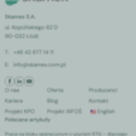
Skamex S.A.
ul. Kopcińskiego 62 D
90-032 Łódź
T:
+48 42 677 14 11
E:
info@skamex.com.pl
O nas
Oferta
Producenci
Kariera
Blog
Kontakt
Projekt KPO
Projekt WFOŚ
English
Polecane artykuły
Praca na bloku operacyjnym z użyciem RTG – dlaczego