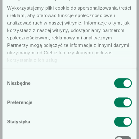
Wykorzystujemy pliki cookie do spersonalizowania treści
i reklam, aby oferować funkcje społecznościowe i
analizować ruch w naszej witrynie. Informacje o tym, jak
korzystasz z naszej witryny, udostępniamy partnerom
społecznościowym, reklamowym i analitycznym.
Szanowni użytkownicy
Ultimate Stapler liniowy,
Ultimate Stapler
Partnerzy mogą połączyć te informacje z innymi danymi
ze wskaźnikiem
okrężny z podwójnym
otrzymanymi od Ciebie lub uzyskanymi podczas
Informujemy, że prezentowane artykuły
zabezpieczeniem i
korzystania z ich usług.
na naszej stronie internetowej są
uchylnym kowadełkiem
dedykowane wyłącznie dla osób
Wybór
profesjonalnie związanych z dziedziną
Niezbędne
zgody
wyrobów medycznych. W
szczególności, kierujemy ofertę do
KONTAKT
Preferencje
osób wykonujących zawód medyczny,
Znajdź doradcę
prowadzących obrót wyrobami
Statystyka
medycznymi oraz ich pracowników i
Nie
Tak
współpracowników. Podkreślamy, że