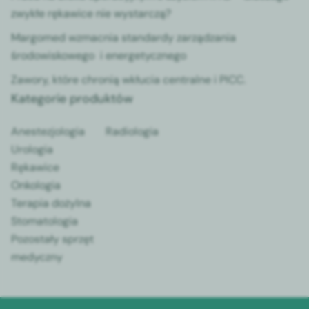
zwykłe rękawice nie wystarczą?
Margomed wzmacnia standardy zarządzania
środowiskowego i energetycznego
Zawory, które chronią wkłucia centralne i PICC.
Kategorie produktów
Anestezjologia
Radiologia
Urologia
Rękawice
Onkologia
Terapia dożylna
Stomatologia
Pozostały sprzęt
medyczny