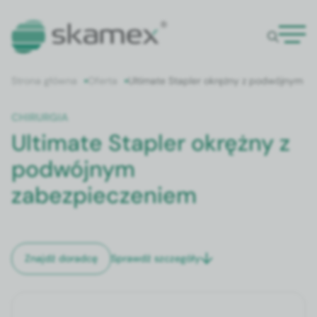
Strona główna
Oferta
Ultimate Stapler okrężny z podwójnym z
CHIRURGIA
Ultimate Stapler okrężny z
podwójnym
zabezpieczeniem
Sprawdź szczegóły
Znajdź doradcę