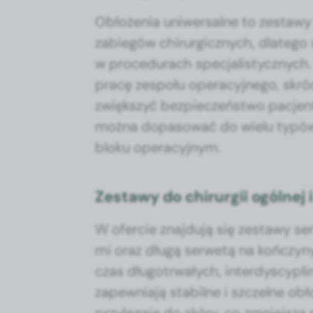
Obłoże­nia uni­w­er­salne to zestawy
zabiegów chirur­gicznych, dlat­ego s
w pro­ce­du­rach spec­jal­isty­czny
pracę zespołu oper­a­cyjnego, skró­
zwięk­szyć bez­pieczeńst­wo pac­jen­
moż­na dopa­sować do wielu typów z
bloku oper­a­cyjnym.
Zestawy do chirurgii ogólnej
W ofer­cie zna­j­du­ją się zestawy s
mi oraz długą ser­wetą na kończyny.
czas dłu­gotr­wałych, inter­dyscy­p
zapew­ni­a­ją sta­bilne i szczelne ob