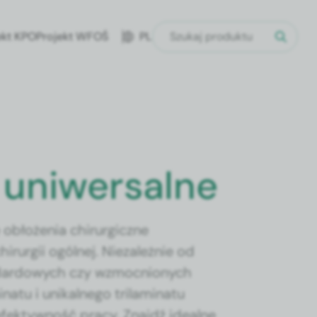
ekt KPO
Projekt WFOŚ
PL
 uniwersalne
obłożenia chirurgiczne
rurgii ogólnej. Niezależnie od
ndardowych czy wzmocnionych
natu i unikalnego trilaminatu
efektywność pracy. Znajdź idealne