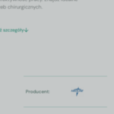
eb chirurgicznych.
ź szczegóły
Producent: