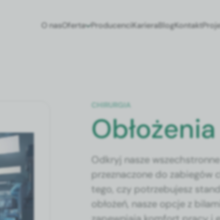
O nas
Oferta
Producenci
Kariera
Blog
Kontakt
Proj
CHIRURGIA
Obłożenia
Odkryj nasze wszechstronne 
przeznaczone do zabiegów chi
tego, czy potrzebujesz sta
obłożeń, nasze opcje z bilami
zapewniają komfort pracy i 