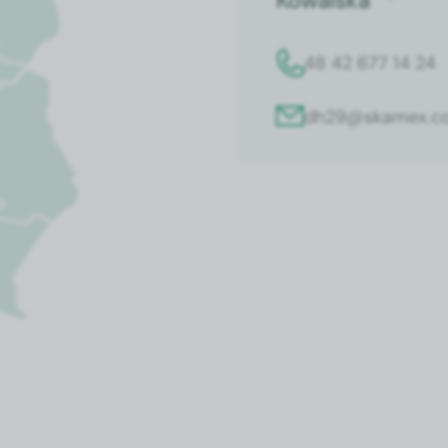
Kowalska
48 42 677 14 24
dh29@skamex.co