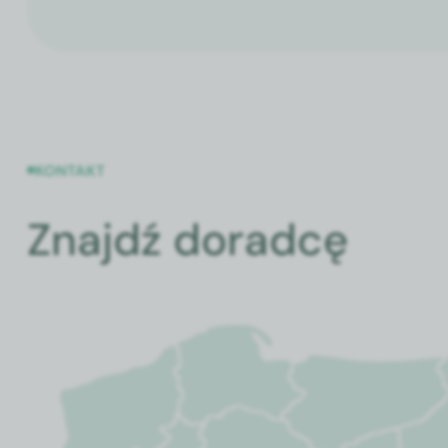
KONTAKT
Znajdź doradcę