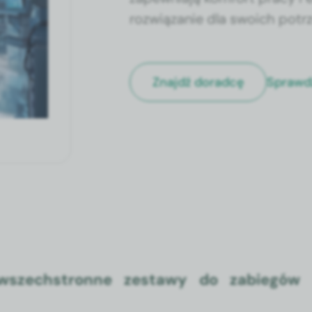
rozwiązanie dla swoich potrz
Sprawd
Znajdź doradcę
 wszechstronne zestawy do zabiegów