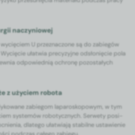
ryzyko prze­sunię­cia mate­ri­ału pod­czas pra­cy
rgii naczyniowej
wycię­ciem U przez­nac­zone są do zabiegów
ycię­cie ułatwia pre­cyzyjne odsłonię­cie pola
apew­nia odpowied­nią ochronę pozostałych
że z użyciem robota
edykowane zabiegom laparoskopowym, w tym
em sys­temów robo­t­y­cznych. Ser­we­ty posi­
ienia, dlat­ego ułatwia­ją sta­bilne ustaw­ie­nie
ś­ci pod­czas całego zabiegu.