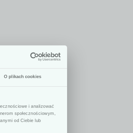
O plikach cookies
 są dedykowane
dycznych. W
ołecznościowe i analizować
ny, prowadzących
artnerom społecznościowym,
. Podkreślamy,
anymi od Ciebie lub
h ani zaleceń