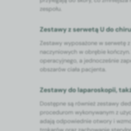
przyle­ga­ją do skóry, co zmniejsza 
zespołu.
Zestawy z serwetą U do chiru
Zestawy wyposażone w ser­wetę z 
naczyniowych w obrę­bie kończyn. W
oper­a­cyjnego, a jed­nocześnie z
obszarów ciała pac­jen­ta.
Zestawy do laparoskopii, tak
Dostęp­ne są również zestawy d
pro­ce­durom wykony­wanym z uży­ci
ada­ją odpowied­nie otwory i wzmoc­n
trokarów oraz zachowanie steryl­no