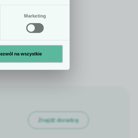
zenie statusu
Marketing
Nie
Tak
ezwól na wszystkie
Znajdź doradcę