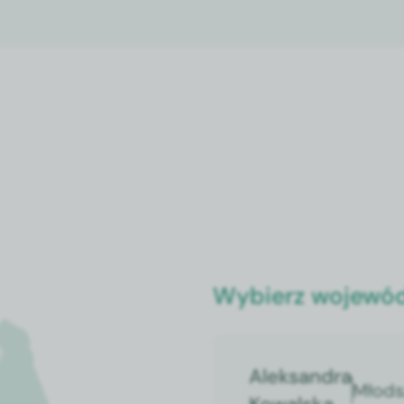
Wybierz wojewó
Aleksandra
Młods