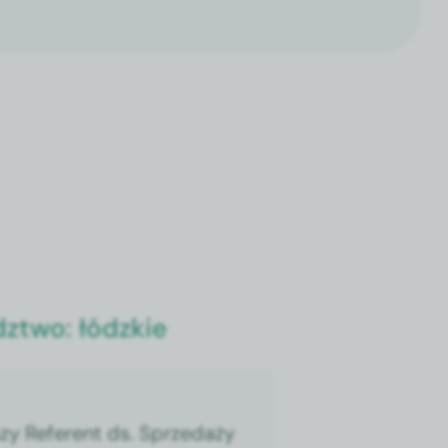
dztwo:
łódzkie
zy Referent ds. Sprzedaży