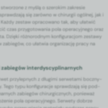
 stwor­zone z myślą o sze­rokim zakre­sie
prawdza­ją się zarówno w chirurgii ogól­nej, jak i
ch. Każdy zestaw opra­cow­ano tak, aby ułatwić
cić czas przy­go­towa­nia pola oper­a­cyjnego oraz
ta. Dzię­ki różnorod­nym kon­fig­u­racjom zestawy
abiegów, co ułatwia orga­ni­za­cję pra­cy na
 i zabiegów interdyscyplinarnych
er­wet przylep­nych z długi­mi ser­we­ta­mi boczny­
 Tego typu kon­fig­u­rac­je sprawdza­ją się pod­
li­narnych zabiegów chirur­gicznych, ponieważ
łoże­nie pola oper­a­cyjnego. Ser­we­ty dobrze