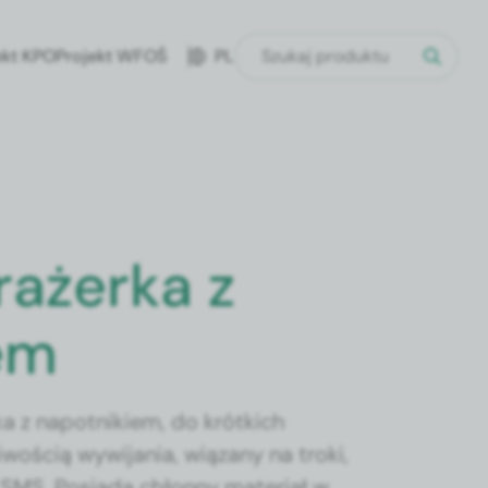
ekt KPO
Projekt WFOŚ
PL
rażerka z
em
ka z napotnikiem, do krótkich
wością wywijania, wiązany na troki,
 SMS. Posiada chłonny materiał w