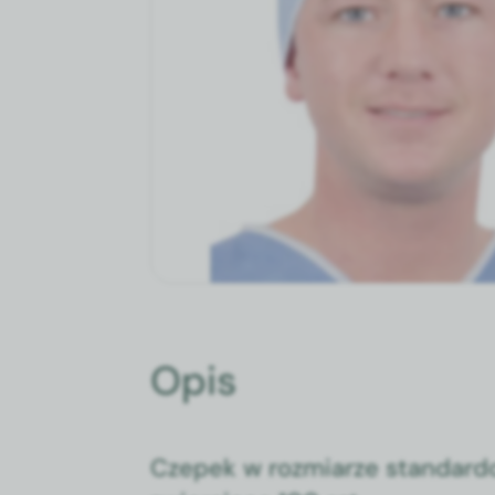
Opis
Czepek w rozmi­arze stan­dar­