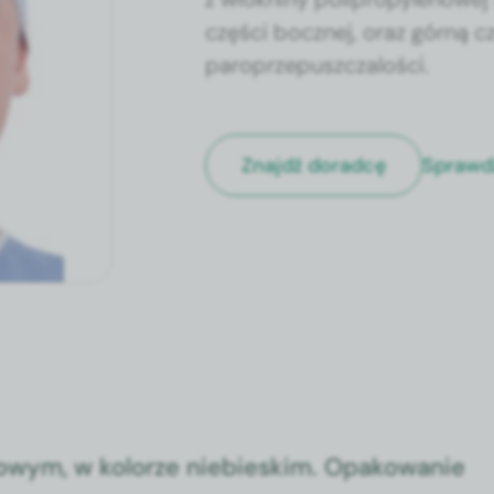
części bocznej, oraz górną c
paroprzepuszczalości.
Sprawd
Znajdź doradcę
d­owym, w kolorze niebieskim. Opakowanie