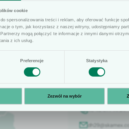
prezentowane artykuły na naszej stronie internetowej
 plików cookie
ób profesjonalnie związanych z dziedziną wyrobów me
do spersonalizowania treści i reklam, aby oferować funkcje sp
ierujemy ofertę do osób wykonujących zawód medycz
ormacje o tym, jak korzystasz z naszej witryny, udostępniamy p
medycznymi oraz ich pracowników i współpracowników
Partnerzy mogą połączyć te informacje z innymi danymi otrzym
czone na naszej stronie nie stanowią porad medycznyc
nia z ich usług.
ą posiadać komunikaty reklamowe. Prosimy o potwierd
Wybierz wojewó
Preferencje
Statystyka
Aleksandra
Młods
Kowalska
Zezwól na wybór
Z
48 42 677 14 24
dh29@skamex.co