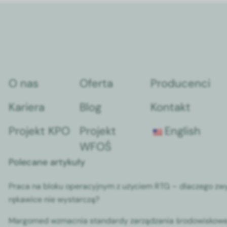
O nas
Oferta
Producenci
Kariera
Blog
Kontakt
Projekt KPO
Projekt
English
WFOŚ
Polecane artykuły
Praca na bloku operacyjnym z użyciem RTG – dlaczego zw
rękawice nie wystarczą?
Margomed wzmacnia standardy zarządzania środowiskowe