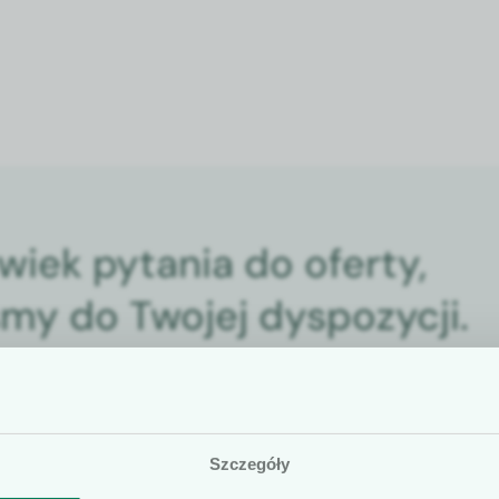
lwiek pytania do oferty,
śmy do Twojej dyspozycji.
tkownicy
Szczegóły