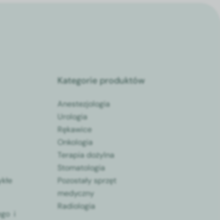
Kategorie produktów
Anestezjologia
Urologia
Rękawice
Onkologia
Terapia dożylna
Stomatologia
ykłe
Pozostały sprzęt
medyczny
Radiologia
go i