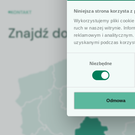
Informujemy, że 
Niniejsza strona korzysta z
KONTAKT
wyłącznie dla os
Wykorzystujemy pliki cookie 
szczególności, k
Znajdź doradcę
ruch w naszej witrynie. Inf
obrót wyrobami 
reklamowym i analitycznym. 
że treści zamiesz
uzyskanymi podczas korzysta
lekarskich i mog
Wybór
profesjonalisty.
Niezbędne
zgody
Odmowa