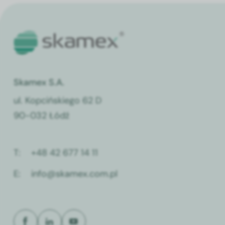
Skamex S.A.
ul. Kopcińskiego 62 D
90-032 Łódź
T:
+48 42 677 14 11
E:
info@skamex.com.pl