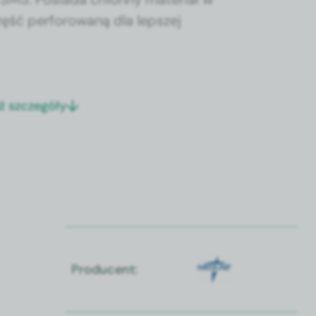
zęść perforowaną dla lepszej
ź szczegóły
Producent: