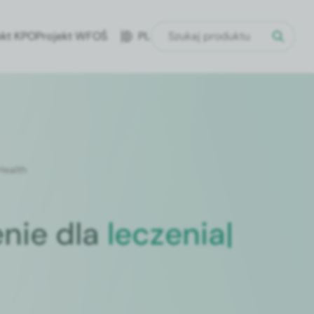
ekt KPO
Projekt WFOŚ
PL
 Health
ie dla
przyszłości
|