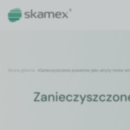
Strona głów­na
Zanieczyszc­zone powi­etrze jako ukry­ty motor ant
Zanieczyszczone 