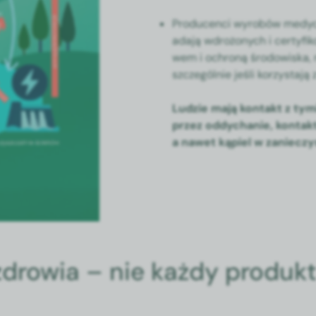
Pro­du­cen­ci wyrobów medy­cz
ada­ją wdrożonych i cer­ty­f
wem i ochroną środowiska, mo
szczegól­nie jeśli korzys­ta­j
Ludzie mają kon­takt z ty
przez odd­y­chanie, kon­ta
a nawet kąpiel w zanieczy
drowia – nie każdy produkt