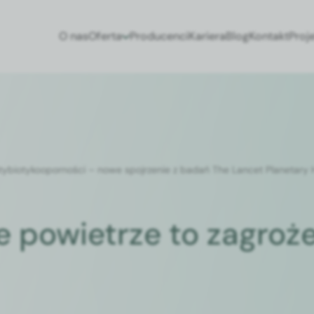
O nas
Oferta
Producenci
Kariera
Blog
Kontakt
Proj
y­bio­tykoopornoś­ci – nowe spo­jrze­nie z badań The Lancet Plan­e­tary
powietrze to zagrożen