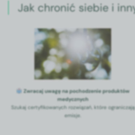
Jak chronić siebie i i
Zwracaj uwagę na pochodze­nie pro­duk­tów
medy­cznych
Szukaj cer­ty­fikowanych rozwiązań, które ogranicza­ją
emis­je.