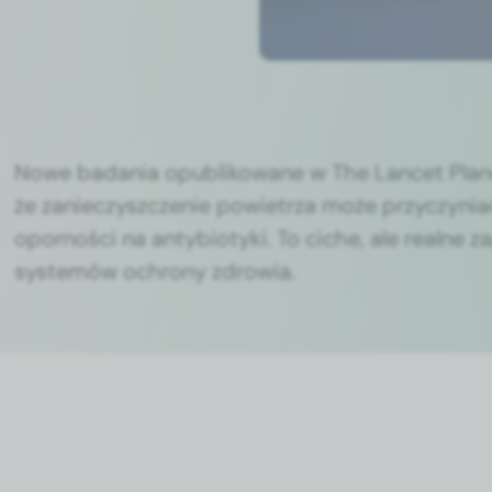
Nowe bada­nia opub­likowane w The Lancet Plan­e
że zanieczyszcze­nie powi­etrza może przy­czy­ni­
opornoś­ci na anty­bio­ty­ki. To ciche, ale realne z
sys­temów ochrony zdrowia.