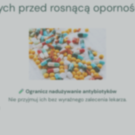
nnych przed rosnącą opornoś
Ogranicz naduży­wanie anty­bio­tyków
Nie przyj­muj ich bez wyraźnego zalece­nia lekarza.