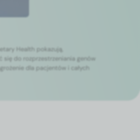
­tary Health pokazu­ją,
ać się do rozprzestrzeni­a­nia genów
agroże­nie dla pac­jen­tów i całych