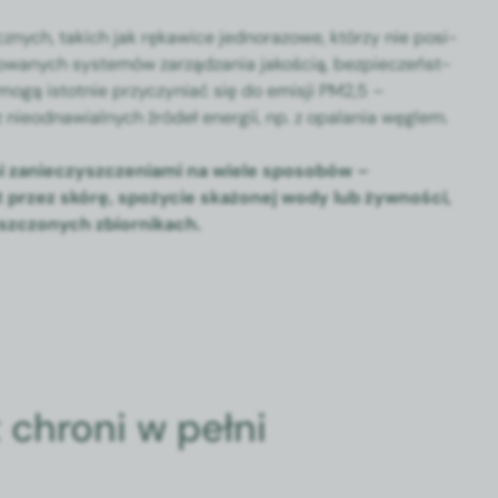
nych, takich jak rękaw­ice jed­no­ra­zowe, którzy nie posi­
ikowanych sys­temów zarządza­nia jakoś­cią, bez­pieczeńst­
gą istot­nie przy­czy­ni­ać się do emisji PM2,5 –
ą z nieod­naw­ial­nych źródeł energii, np. z opala­nia węglem.
mi zanieczyszczeni­a­mi na wiele sposobów –
kt przez skórę, spoży­cie skażonej wody lub żywnoś­ci,
szc­zonych zbiornikach.
 chroni w pełni