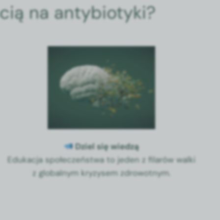
cią na antybiotyki?
Dziel się wiedzą
Edukac­ja społeczeńst­wa to jeden z filarów wal­ki
z glob­al­nym kryzy­sem zdrowot­nym.