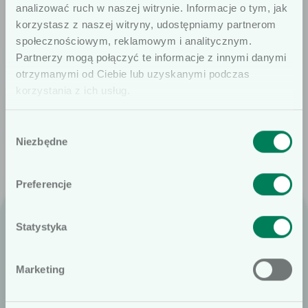
analizować ruch w naszej witrynie. Informacje o tym, jak
korzystasz z naszej witryny, udostępniamy partnerom
społecznościowym, reklamowym i analitycznym.
Szanowni użytkownicy
Partnerzy mogą połączyć te informacje z innymi danymi
otrzymanymi od Ciebie lub uzyskanymi podczas
Informujemy, że prezentowane artykuły
korzystania z ich usług.
na naszej stronie internetowej są
Końcówki metalowe
dedykowane wyłącznie dla osób
mikrochirurgiczne
Wybór
profesjonalnie związanych z dziedziną
Niezbędne
zgody
wyrobów medycznych. W
szczególności, kierujemy ofertę do
Preferencje
osób wykonujących zawód medyczny,
prowadzących obrót wyrobami
Statystyka
medycznymi oraz ich pracowników i
Nie
Tak
współpracowników. Podkreślamy, że
Skamex S.A.
Marketing
treści zamieszczone na naszej stronie
ul. Kopcińskiego 62 D
nie stanowią porad medycznych ani
90-032 Łódź