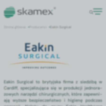
Strona główna
Producenci
Eakin Surgical
Eakin Surgical
Eakin Sur­gi­cal to bry­tyjs­ka fir­ma z siedz­ibą w
Cardiff, spec­jal­izu­ją­ca się w pro­dukcji jed­no­ra­
zowych narzędzi chirur­gicznych, które zapew­ni­
a­ją wyższe bez­pieczeńst­wo i higienę pod­czas