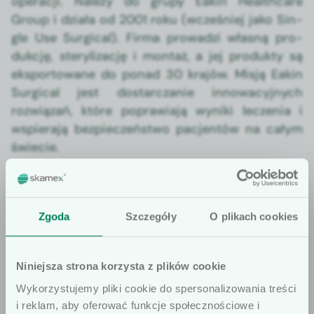
oper­acji. Należy do grupy Eakin Health­care
Group i dzi­ała od 2001 roku (wcześniej jako Sin­
gle Use Sur­gi­cal). Fir­ma prowadzi włas­ną pro­
dukcję, steryl­iza­cję i mon­taż, a jej pro­duk­ty są
eksportowane do pon­ad 30 kra­jów. Mis­ją Eakin
Sur­gi­cal jest dostar­czanie innowa­cyjnych
rozwiązań, które popraw­ia­ją wyni­ki leczenia i
wspier­a­ją bez­pieczeńst­wo pac­jen­tów na całym
świecie.
Zgoda
Szczegóły
O plikach cookies
OFERTA
Zobacz produkty Eakin Surgical
Niniejsza strona korzysta z plików cookie
Wykorzystujemy pliki cookie do spersonalizowania treści
i reklam, aby oferować funkcje społecznościowe i