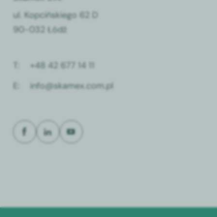
ul. Kopcińskiego 62 D
90-032 Łódź
T:
+48 42 677 14 11
E:
info@skamex.com.pl