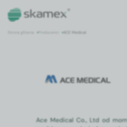
Strona główna
Producenci
ACE Medical
ACE Medical
Ace Med­ical Co., Ltd od mome