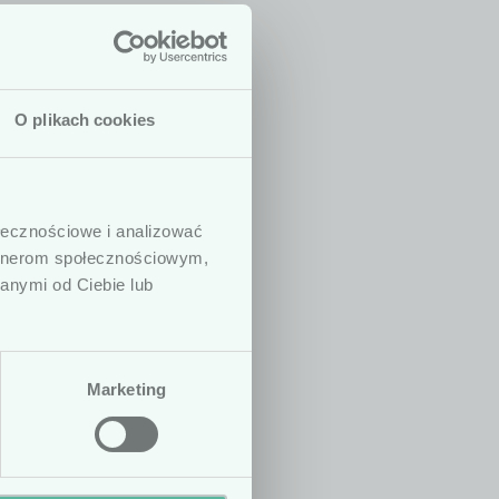
O plikach cookies
 są dedykowane
dycznych. W
ołecznościowe i analizować
ny, prowadzących
artnerom społecznościowym,
. Podkreślamy,
anymi od Ciebie lub
h ani zaleceń
zenie statusu
Marketing
Nie
Tak
e