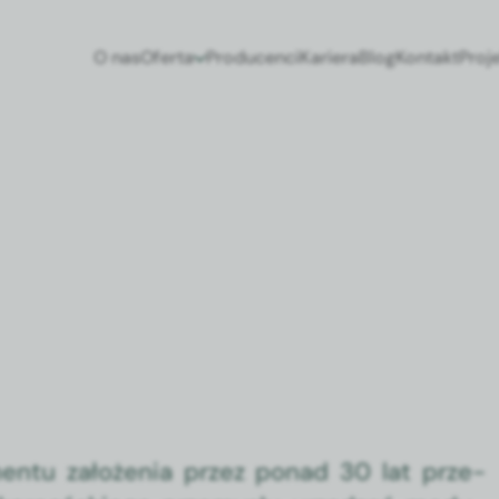
O nas
Oferta
Producenci
Kariera
Blog
Kontakt
Proj
n­tu założe­nia przez pon­ad 30 lat prze­