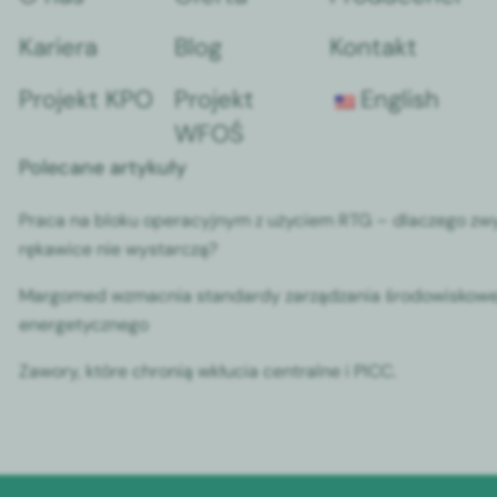
Kariera
Blog
Kontakt
Projekt KPO
Projekt
English
WFOŚ
Polecane artykuły
Praca na bloku operacyjnym z użyciem RTG – dlaczego zw
rękawice nie wystarczą?
Margomed wzmacnia standardy zarządzania środowiskowe
energetycznego
Zawory, które chronią wkłucia centralne i PICC.