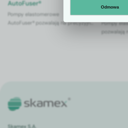
AutoFuser®
AutoFuse
Odmowa
mobilna 
Pompy elastomerowe
AutoFuser® pozwalają na precyzyjne
Pompy ela
podawanie leków, w tym
pozwalają 
chemioterapeutyków (5-FU).
leków, w t
(5-FU).
Skamex S.A.