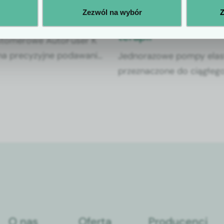
r K – bezpieczna i
AutoSelector – pre
Zezwól na wybór
Z
infuzja leków
infuzja w nowoczesn
terapii
stomerowe AutoFuser K
na precyzyjne podawanie
Jednorazowe pompy ela
ym chemioterapeutyków
przeznaczone do ciągłego
przerywanego podawania
antybiotykoterapi i terapi
bólu.
O nas
Oferta
Producenci