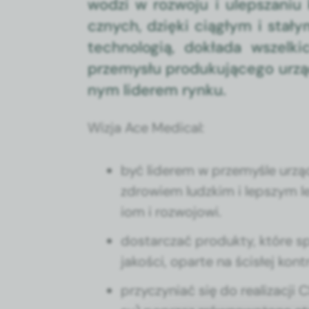
wodzi w roz­wo­ju i ulep­sza­n
cznych, dzię­ki ciągłym i stał
tech­nologią, dokła­da wszel­k
prze­mysłu pro­duku­jącego urzą
nym lid­erem rynku.
Wiz­ja Ace Med­ical:
być lid­erem w prze­myśle urzą
zdrowiem ludzkim i lep­szym le
iom i roz­wo­jowi.
dostar­czać pro­duk­ty, które sp
jakoś­ci, oparte na ścisłej kon­tr
przy­czy­ni­ać się do real­iza­c