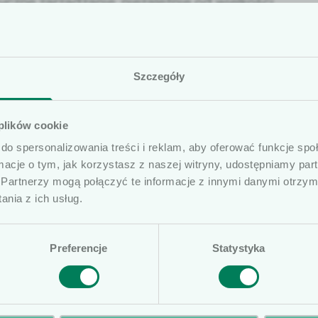
zne zarządzanie, nieza­leżnie od wielkoś­ci
tkownicy
Szczegóły
prezentowane artykuły na naszej stronie internetowej
 plików cookie
ób profesjonalnie związanych z dziedziną wyrobów me
do spersonalizowania treści i reklam, aby oferować funkcje sp
ierujemy ofertę do osób wykonujących zawód medycz
ormacje o tym, jak korzystasz z naszej witryny, udostępniamy p
E Medical
medycznymi oraz ich pracowników i współpracowników
Partnerzy mogą połączyć te informacje z innymi danymi otrzym
czone na naszej stronie nie stanowią porad medycznyc
nia z ich usług.
ą posiadać komunikaty reklamowe. Prosimy o potwierd
Preferencje
Statystyka
lastomerowe
Pompy elastomerow