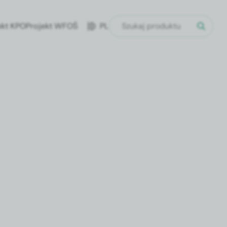
ekt KPO
Projekt WFOŚ
PL