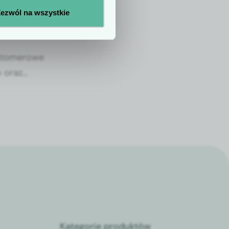
cyzyjna
ezwól na wszystkie
ej
stomerowe
 oraz
 leków w
i leczenia
Kategorie produktów