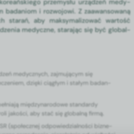
iu kore­ańskiego prze­mysłu urządzeń medy­
ym badan­iom i roz­wo­jowi. Z zaawan­sowaną
ich starań, aby maksy­mal­i­zować wartość
dzenia medy­czne, stara­jąc się być glob­al­
dzeń medy­cznych, zaj­mu­ją­cym się
cze­niem, dzię­ki ciągłym i stałym badan­
eł­ni­a­ją między­nar­o­dowe stan­dardy
oli jakoś­ci, aby stać się glob­al­ną fir­mą.
ji CSR (społecznej odpowiedzial­noś­ci biz­ne­