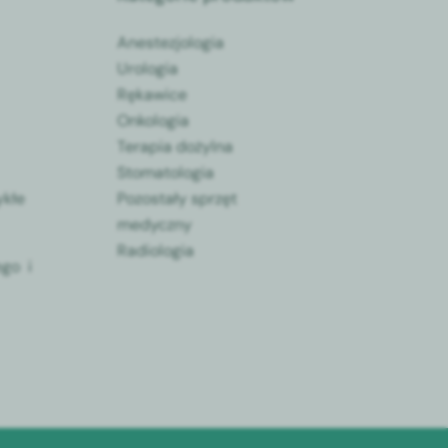
Anestezjologia
Urologia
Rękawice
Onkologia
Terapia dożylna
Stomatologia
ykłe
Pozostały sprzęt
medyczny
Radiologia
go i