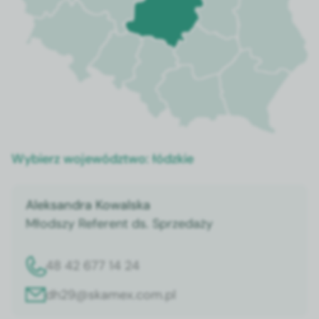
Wybierz województwo:
łódzkie
Aleksandra Kowalska
Młodszy Referent ds. Sprzedaży
48 42 677 14 24
dh29@skamex.com.pl