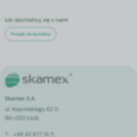
lub skontaktuj się z nami
Przejdź do kontaktu
Skamex S.A.
ul. Kopcińskiego 62 D
90-032 Łódź
T:
+48 42 677 14 11