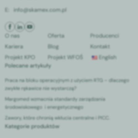
E:
info@skamex.com.pl
O nas
Oferta
Producenci
Kariera
Blog
Kontakt
Projekt KPO
Projekt WFOŚ
English
Polecane artykuły
Praca na bloku operacyjnym z użyciem RTG – dlaczego
zwykłe rękawice nie wystarczą?
Margomed wzmacnia standardy zarządzania
środowiskowego i energetycznego
Zawory, które chronią wkłucia centralne i PICC.
Kategorie produktów