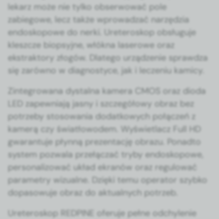
lekarz może nie tylko obser­wować pole
zabiegowe, lecz także wprowadzać narzędzia
endoskopowe do ner­ki. Ureteroskop obsługu­je
kleszcze biop­syjne, włók­na laserowe oraz
ekstrak­to­ry złogów. Dlat­ego urządze­nie sprawdza
się zarówno w diag­nos­tyce, jak i lecze­niu kam­i­cy.
Zin­te­growana dys­tal­na kam­era CMOS oraz dio­da
LED zapew­ni­a­ją jas­ny i szczegółowy obraz bez
potrze­by stosowa­nia dodatkowych połączeń z
kamerą czy światłowo­dem. Wyświ­et­lacz Full HD
gwaran­tu­je płyn­ną prezen­tację obrazu. Pon­ad­to
sys­tem pozwala przełączać try­by endoskopowe,
per­son­al­i­zować układ ekranów oraz reg­u­lować
para­me­try wiz­ualne. Dzię­ki temu oper­a­tor szy­bko
dopa­sowu­je obraz do aktu­al­nych potrzeb.
Ureteroskop REDPINE ofer­u­je pełne odchyle­nie