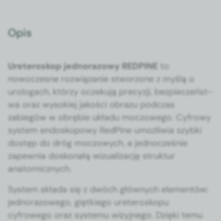
Opis
Ureteroskop jed­no­ra­zowy REDPINE
to
nowoczesne rozwiązanie stwor­zone z myślą o
urolo­gach, którzy oczeku­ją pre­cyzji, bez­pieczeńst­
wa oraz wysok­iej jakoś­ci obrazu pod­czas
zabiegów w obrę­bie układu moc­zowego. Cyfrowy
sys­tem endoskopowy Red­Pine umożli­wia szy­b­ki
dostęp do dróg moc­zowych, a jed­nocześnie
zapew­nia doskon­ałą wiz­ual­iza­cję struk­tur
anatomicznych.
Sys­tem skła­da się z dwóch głównych ele­men­tów:
jed­no­ra­zowego, giętkiego ureteroskopu
cyfrowego oraz sys­te­mu wiz­yjnego. Dzię­ki temu