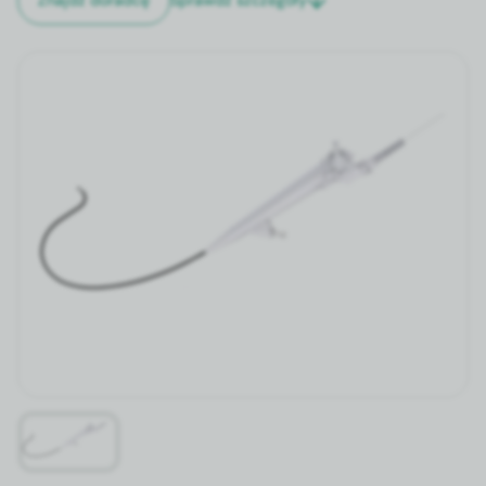
Znajdź doradcę