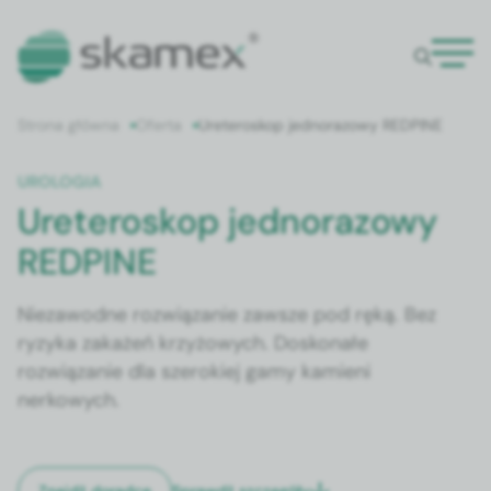
Strona główna
Oferta
Ureteroskop jednorazowy REDPINE
UROLOGIA
Ureteroskop jednorazowy
REDPINE
Niezawodne rozwiązanie zawsze pod ręką. Bez
ryzyka zakażeń krzyżowych. Doskonałe
rozwiązanie dla szerokiej gamy kamieni
nerkowych.
Sprawdź szczegóły